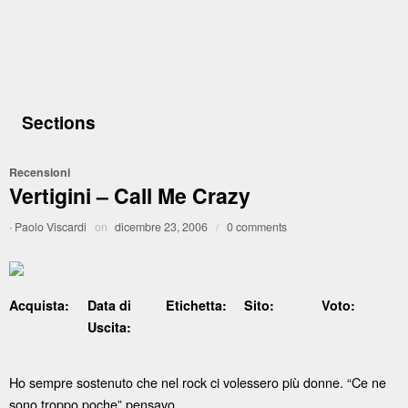
Sections
Recensioni
Vertigini – Call Me Crazy
·
Paolo Viscardi
on
dicembre 23, 2006
/
0 comments
Acquista:
Data di
Etichetta:
Sito:
Voto:
Uscita:
Ho sempre sostenuto che nel rock ci volessero più donne. “Ce ne
sono troppo poche” pensavo.