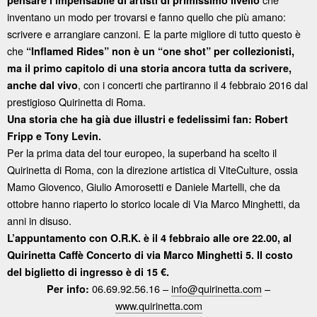
pensare l’impensabile di artisti di primissimo livello
inventano un modo per trovarsi e fanno quello che più amano:
scrivere e arrangiare canzoni. E la parte migliore di tutto questo è
che
“Inflamed Rides” non è un “one shot” per collezionisti,
ma il primo capitolo di una storia ancora tutta da scrivere,
, con i concerti che partiranno il 4 febbraio 2016 dal
anche dal vivo
prestigioso Quirinetta di Roma.
Una storia che ha già due illustri e fedelissimi fan: Robert
Fripp e Tony Levin.
Per la prima data del tour europeo, la superband ha scelto il
Quirinetta di Roma, con la direzione artistica di ViteCulture, ossia
Mamo Giovenco, Giulio Amorosetti e Daniele Martelli, che da
ottobre hanno riaperto lo storico locale di Via Marco Minghetti, da
anni in disuso.
L’appuntamento con O.R.K. è il 4 febbraio alle ore 22.00, al
Quirinetta Caffè Concerto di via Marco Minghetti 5. Il costo
del biglietto di ingresso è di 15 €.
06.69.92.56.16 –
info@quirinetta.com
–
Per info:
www.quirinetta.com