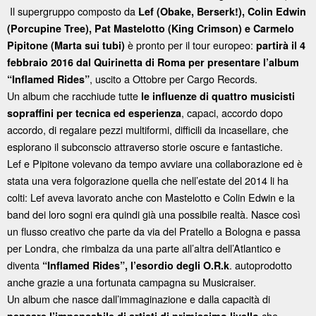
Il supergruppo composto da
Lef (Obake, Berserk!), Colin Edwin
(Porcupine Tree), Pat Mastelotto (King Crimson) e Carmelo
è pronto per il tour europeo:
Pipitone (Marta sui tubi)
partirà il 4
febbraio 2016 dal Quirinetta di Roma per presentare l’album
, uscito a Ottobre per Cargo Records.
“Inflamed Rides”
Un album che racchiude tutte
le influenze di quattro musicisti
, capaci, accordo dopo
sopraffini per tecnica ed esperienza
accordo, di regalare pezzi multiformi, difficili da incasellare, che
esplorano il subconscio attraverso storie oscure e fantastiche.
Lef e Pipitone volevano da tempo avviare una collaborazione ed è
stata una vera folgorazione quella che nell’estate del 2014 li ha
colti: Lef aveva lavorato anche con Mastelotto e Colin Edwin e la
band dei loro sogni era quindi già una possibile realtà. Nasce così
un flusso creativo che parte da via del Pratello a Bologna e passa
per Londra, che rimbalza da una parte all’altra dell’Atlantico e
diventa
. autoprodotto
“Inflamed Rides”, l’esordio degli O.R.k
anche grazie a una fortunata campagna su Musicraiser.
Un album che nasce dall’immaginazione e dalla capacità di
che