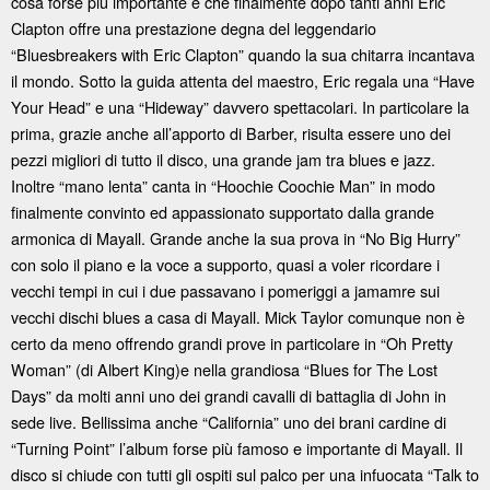
cosa forse più importante è che finalmente dopo tanti anni Eric
Clapton offre una prestazione degna del leggendario
“Bluesbreakers with Eric Clapton” quando la sua chitarra incantava
il mondo. Sotto la guida attenta del maestro, Eric regala una “Have
Your Head” e una “Hideway” davvero spettacolari. In particolare la
prima, grazie anche all’apporto di Barber, risulta essere uno dei
pezzi migliori di tutto il disco, una grande jam tra blues e jazz.
Inoltre “mano lenta” canta in “Hoochie Coochie Man” in modo
finalmente convinto ed appassionato supportato dalla grande
armonica di Mayall. Grande anche la sua prova in “No Big Hurry”
con solo il piano e la voce a supporto, quasi a voler ricordare i
vecchi tempi in cui i due passavano i pomeriggi a jamamre sui
vecchi dischi blues a casa di Mayall. Mick Taylor comunque non è
certo da meno offrendo grandi prove in particolare in “Oh Pretty
Woman” (di Albert King)e nella grandiosa “Blues for The Lost
Days” da molti anni uno dei grandi cavalli di battaglia di John in
sede live. Bellissima anche “California” uno dei brani cardine di
“Turning Point” l’album forse più famoso e importante di Mayall. Il
disco si chiude con tutti gli ospiti sul palco per una infuocata “Talk to