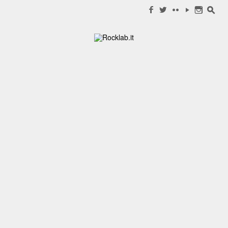
Search for:
f
w
c
y
n
s