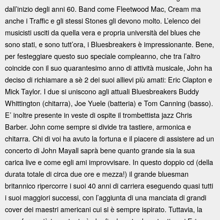
dall’inizio degli anni 60. Band come Fleetwood Mac, Cream ma
anche i Traffic e gli stessi Stones gli devono molto. L’elenco dei
musicisti usciti da quella vera e propria università del blues che
sono stati, e sono tutt’ora, i Bluesbreakers è impressionante. Bene,
per festeggiare questo suo speciale compleanno, che tra l’altro
coincide con il suo quarantesimo anno di attività musicale, John ha
deciso di richiamare a sè 2 dei suoi allievi più amati: Eric Clapton e
Mick Taylor. I due si uniscono agli attuali Bluesbreakers Buddy
Whittington (chitarra), Joe Yuele (batteria) e Tom Canning (basso).
E’ inoltre presente in veste di ospite il trombettista jazz Chris
Barber. John come sempre si divide tra tastiere, armonica e
chitarra. Chi di voi ha avuto la fortuna e il piacere di assistere ad un
concerto di John Mayall saprà bene quanto grande sia la sua
carica live e come egli ami improvvisare. In questo doppio cd (della
durata totale di circa due ore e mezza!) il grande bluesman
britannico ripercorre i suoi 40 anni di carriera eseguendo quasi tutti
i suoi maggiori successi, con l’aggiunta di una manciata di grandi
cover dei maestri americani cui si è sempre ispirato. Tuttavia, la