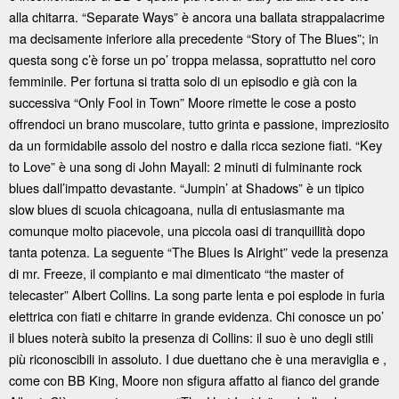
alla chitarra. “Separate Ways” è ancora una ballata strappalacrime
ma decisamente inferiore alla precedente “Story of The Blues”; in
questa song c’è forse un po’ troppa melassa, soprattutto nel coro
femminile. Per fortuna si tratta solo di un episodio e già con la
successiva “Only Fool in Town” Moore rimette le cose a posto
offrendoci un brano muscolare, tutto grinta e passione, impreziosito
da un formidabile assolo del nostro e dalla ricca sezione fiati. “Key
to Love” è una song di John Mayall: 2 minuti di fulminante rock
blues dall’impatto devastante. “Jumpin’ at Shadows” è un tipico
slow blues di scuola chicagoana, nulla di entusiasmante ma
comunque molto piacevole, una piccola oasi di tranquillità dopo
tanta potenza. La seguente “The Blues Is Alright” vede la presenza
di mr. Freeze, il compianto e mai dimenticato “the master of
telecaster” Albert Collins. La song parte lenta e poi esplode in furia
elettrica con fiati e chitarre in grande evidenza. Chi conosce un po’
il blues noterà subito la presenza di Collins: il suo è uno degli stili
più riconoscibili in assoluto. I due duettano che è una meraviglia e ,
come con BB King, Moore non sfigura affatto al fianco del grande