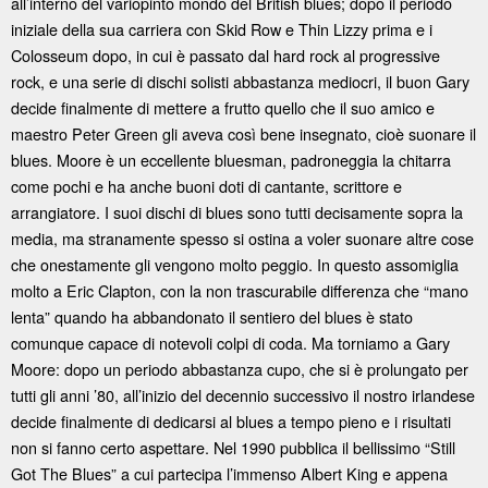
all’interno del variopinto mondo del British blues; dopo il periodo
iniziale della sua carriera con Skid Row e Thin Lizzy prima e i
Colosseum dopo, in cui è passato dal hard rock al progressive
rock, e una serie di dischi solisti abbastanza mediocri, il buon Gary
decide finalmente di mettere a frutto quello che il suo amico e
maestro Peter Green gli aveva così bene insegnato, cioè suonare il
blues. Moore è un eccellente bluesman, padroneggia la chitarra
come pochi e ha anche buoni doti di cantante, scrittore e
arrangiatore. I suoi dischi di blues sono tutti decisamente sopra la
media, ma stranamente spesso si ostina a voler suonare altre cose
che onestamente gli vengono molto peggio. In questo assomiglia
molto a Eric Clapton, con la non trascurabile differenza che “mano
lenta” quando ha abbandonato il sentiero del blues è stato
comunque capace di notevoli colpi di coda. Ma torniamo a Gary
Moore: dopo un periodo abbastanza cupo, che si è prolungato per
tutti gli anni ’80, all’inizio del decennio successivo il nostro irlandese
decide finalmente di dedicarsi al blues a tempo pieno e i risultati
non si fanno certo aspettare. Nel 1990 pubblica il bellissimo “Still
Got The Blues” a cui partecipa l’immenso Albert King e appena