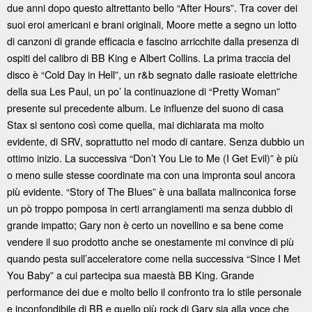
due anni dopo questo altrettanto bello “After Hours”. Tra cover dei
suoi eroi americani e brani originali, Moore mette a segno un lotto
di canzoni di grande efficacia e fascino arricchite dalla presenza di
ospiti del calibro di BB King e Albert Collins. La prima traccia del
disco è “Cold Day in Hell”, un r&b segnato dalle rasioate elettriche
della sua Les Paul, un po’ la continuazione di “Pretty Woman”
presente sul precedente album. Le influenze del suono di casa
Stax si sentono così come quella, mai dichiarata ma molto
evidente, di SRV, soprattutto nel modo di cantare. Senza dubbio un
ottimo inizio. La successiva “Don’t You Lie to Me (I Get Evil)” è più
o meno sulle stesse coordinate ma con una impronta soul ancora
più evidente. “Story of The Blues” è una ballata malinconica forse
un pò troppo pomposa in certi arrangiamenti ma senza dubbio di
grande impatto; Gary non è certo un novellino e sa bene come
vendere il suo prodotto anche se onestamente mi convince di più
quando pesta sull’acceleratore come nella successiva “Since I Met
You Baby” a cui partecipa sua maestà BB King. Grande
performance dei due e molto bello il confronto tra lo stile personale
e inconfondibile di BB e quello più rock di Gary sia alla voce che