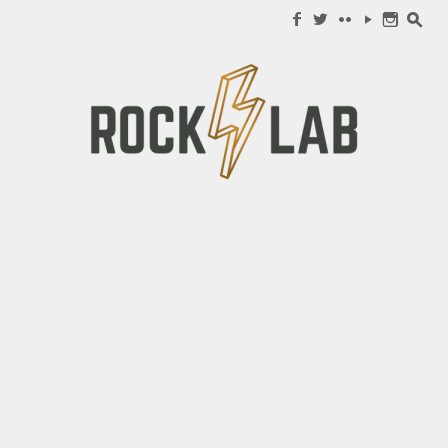
Search for:
f
w
c
y
n
s