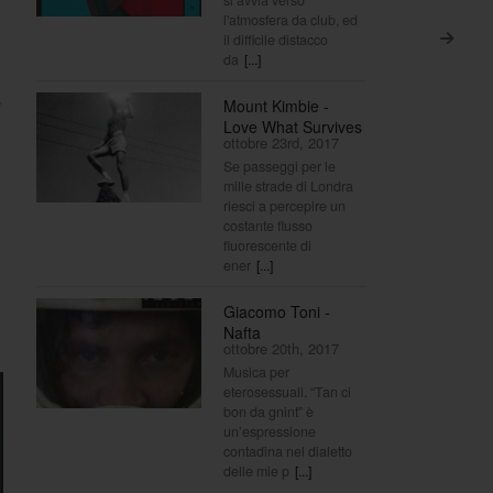
l'atmosfera da club, ed
il difficile distacco
>
da
[...]
e
Mount Kimbie -
Love What Survives
ottobre 23rd, 2017
Se passeggi per le
mille strade di Londra
riesci a percepire un
costante flusso
fluorescente di
ener
[...]
Giacomo Toni -
Nafta
ottobre 20th, 2017
Musica per
eterosessuali. “Tan ci
bon da gnint” è
un’espressione
contadina nel dialetto
delle mie p
[...]