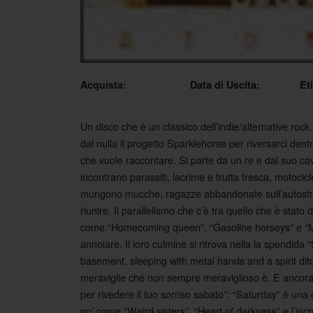
Acquista:
Data di Uscita:
Et
Un disco che è un classico dell’indie/alternative ro
dal nulla il progetto Sparklehorse per riversarci dentro
che vuole raccontare. Si parte da un re e dal suo caval
incontrano parassiti, lacrime e frutta fresca, motocicl
mungono mucche, ragazze abbandonate sull’autostrada
riunire. Il parallelismo che c’è tra quello che è stato
come “Homecoming queen”, “Gasoline horseys” e “M
annoiare. Il loro culmine si ritrova nella la spendida
basement, sleeping with metal hands and a spirit ditch”
meraviglie che non sempre meraviglioso è. E ancora “
per rivedere il tuo sorriso sabato”: “Saturday” è una 
po’ come “Weird sisters”, “Heart of darkness” e l’incr