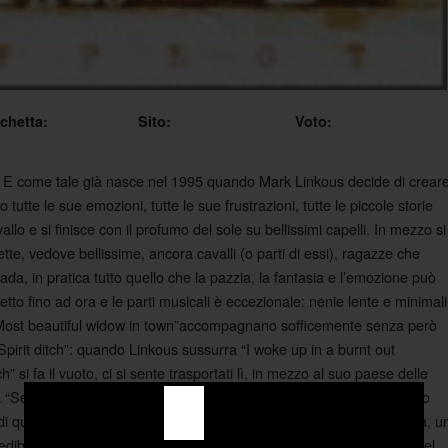
ichetta:
Sito:
Voto:
ck. E come tale già nasce nel 1995 quando Mark Linkous decide di crear
 tutte le sue emozioni, tutte le sue frustrazioni, tutte le piccole storie
lo e si finisce con il profumo del sole su bellissimi capelli. In mezzo si
ette, vedove bellissime, ancora cavalli (o parti di essi), ragazze che
, in pratica tutto quello che la pazzia, la fantasia e l’emozione può
 detto fino ad ora e le parti musicali è eccezionale: nenie lente e minimali
ost beautiful widow in town”accompagnano sofficemente senza però
 “Spirit ditch”: quando Linkous sussurra “I woke up in a burnt out
 si fa il vuoto, ci si sente trasportati lì, in mezzo al suo paese delle
Sei una casa, sei un ospedale, andrei all’inferno e tornerei indietro
di quelle ballate dolci e di grande effetto che sono nascoste qua e là, u
edibile “Cow”. Non bisogna affatto dimenticare quei pezzi costruiti nel