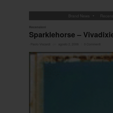
Brand News
Recens
Recensioni
Sparklehorse – Vivadix
·
Paolo Viscardi
on
agosto 2, 2006
/
0 Commenti