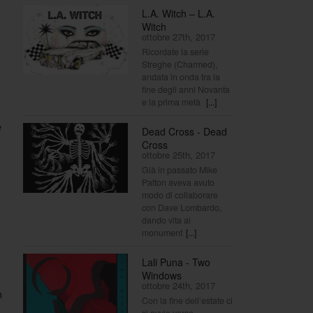
L.A. Witch – L.A.
Witch
ottobre 27th, 2017
Ricordate la serie
Streghe (Charmed),
andata in onda tra la
fine degli anni Novanta
e la prima metà
[...]
e
Dead Cross - Dead
Cross
ottobre 25th, 2017
Già in passato Mike
Patton aveva avuto
modo di collaborare
con Dave Lombardo,
dando vita ai
monument
[...]
Lali Puna - Two
Windows
ottobre 24th, 2017
n
Con la fine dell’estate ci
si avvia verso