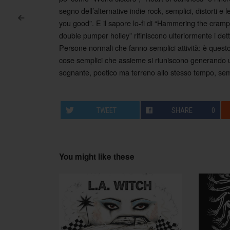
segno dell’alternative indie rock, semplici, distorti e 
<
you good”. E il sapore lo-fi di “Hammering the cramp
Post navigation
double pumper holley” rifiniscono ulteriormente i det
Persone normali che fanno semplici attività: è questo 
cose semplici che assieme si riuniscono generando u
sognante, poetico ma terreno allo stesso tempo, s
TWEET
SHARE
0
You might like these