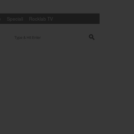
e
Speciali
Rocklab TV
Search for:
s