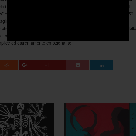
letali: “Tears on fresh fruit”, “Rainmaker” oppure “Someday I will treat
s” e il rumorismo di frammenti come “Little bastard choo choo” e “850
tagli dando rotondità ad un lavoro completo.
che sta dentro a questo lavoro dal titolo kilometrico, è la bellezza dell
n mondo incredibile. Un disco da cui non si può prescindere: vero,
emplice ed estremamente emozionante.
+1