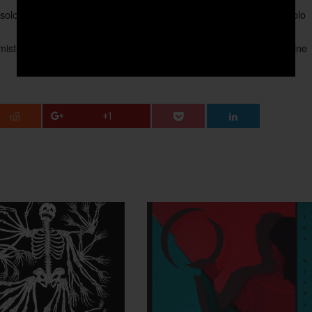
e solo un cultore del suono possiede e una grazia compositiva che solo
ista, che culla i sensi lasciandoti in silenzio tra le coperte in disordine
+1