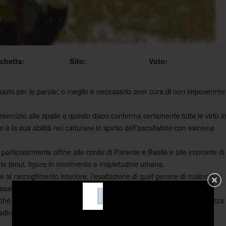
ichetta:
Sito:
Voto:
zio per le parole; o meglio è necessario aver cura di non impoverirne
ercizio alle spalle e questo disco conferma certamente tutte le virtù i
la sua abilità nel catturare lo spirito dell’ascoltatore con estrema
e, particolarmente affine alle corde di Parente e Basile e alle impronte di
tinte tenui, figure in movimento e inquietudine umana.
e al raccoglimento interiore, l’esaltazione di quel genere di malinconia
ossalmente gradevole e attraente.
ché ti lascia sospeso ad osservare l’individuo dall’alto, con la sicurezza
adirebbe contare e quella forza lirica che ogni poeta vorrebbe