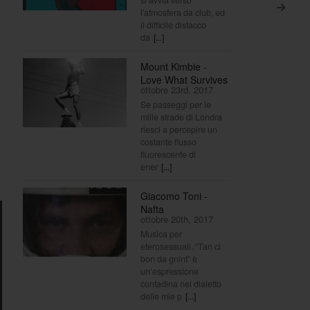
>
l'atmosfera da club, ed
il difficile distacco
da
[...]
Mount Kimbie -
Love What Survives
ottobre 23rd, 2017
Se passeggi per le
mille strade di Londra
riesci a percepire un
costante flusso
fluorescente di
ener
[...]
Giacomo Toni -
Nafta
ottobre 20th, 2017
Musica per
eterosessuali. “Tan ci
bon da gnint” è
un’espressione
contadina nel dialetto
delle mie p
[...]