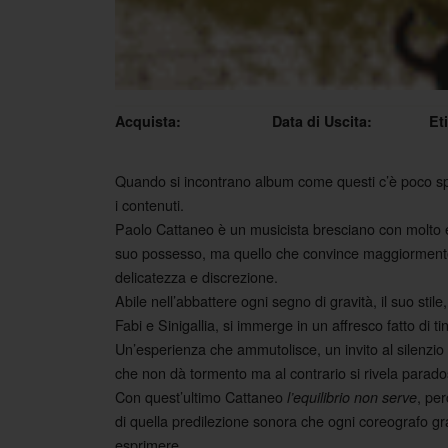
Acquista:
Data di Uscita:
Et
Quando si incontrano album come questi c’è poco spa
i contenuti.
Paolo Cattaneo è un musicista bresciano con molto es
suo possesso, ma quello che convince maggiormente è 
delicatezza e discrezione.
Abile nell’abbattere ogni segno di gravità, il suo stil
Fabi e Sinigallia, si immerge in un affresco fatto di 
Un’esperienza che ammutolisce, un invito al silenzio 
che non dà tormento ma al contrario si rivela parad
Con quest’ultimo Cattaneo
, per
l’equilibrio non serve
di quella predilezione sonora che ogni coreografo gr
esprimere.