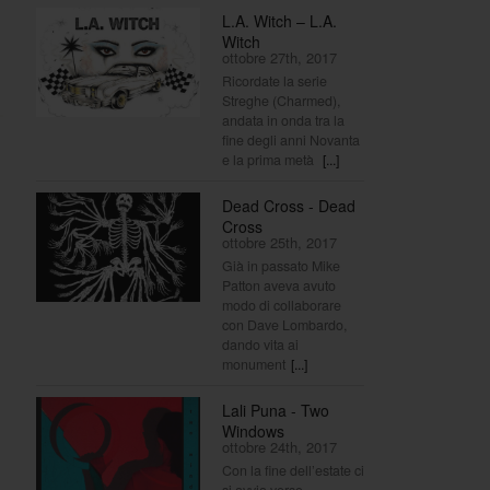
L.A. Witch – L.A.
Witch
ottobre 27th, 2017
Ricordate la serie
Streghe (Charmed),
andata in onda tra la
fine degli anni Novanta
e la prima metà
[...]
Dead Cross - Dead
Cross
ottobre 25th, 2017
n
Già in passato Mike
Patton aveva avuto
modo di collaborare
con Dave Lombardo,
dando vita ai
monument
[...]
Lali Puna - Two
Windows
ottobre 24th, 2017
Con la fine dell’estate ci
si avvia verso