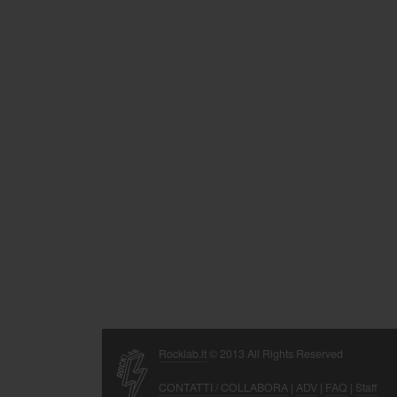
Rocklab.it
© 2013 All Rights Reserved
CONTATTI / COLLABORA
|
ADV
|
FAQ
|
Staff