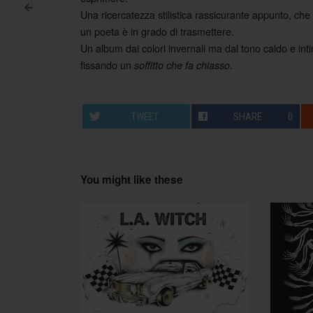
<
Una ricercatezza stilistica rassicurante appunto, ch
Post navigation
un poeta è in grado di trasmettere.
Un album dai colori invernali ma dal tono caldo e intim
fissando un
.
soffitto che fa chiasso
TWEET
SHARE
0
You might like these