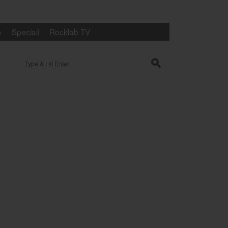
e
Speciali
Rocklab TV
Search for:
s