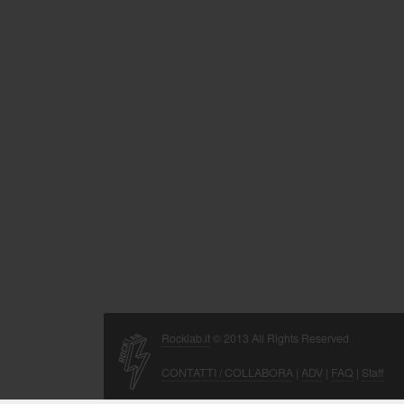
Rocklab.it
© 2013 All Rights Reserved
CONTATTI / COLLABORA
|
ADV
|
FAQ
|
Staff