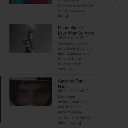
l'atmosfera da club, ed
il difficile distacco
da
[...]
Mount Kimbie -
Love What Survives
ottobre 23rd, 2017
Se passeggi per le
mille strade di Londra
riesci a percepire un
costante flusso
fluorescente di
ener
[...]
Giacomo Toni -
Nafta
ottobre 20th, 2017
Musica per
eterosessuali. “Tan ci
bon da gnint” è
un’espressione
contadina nel dialetto
delle mie p
[...]