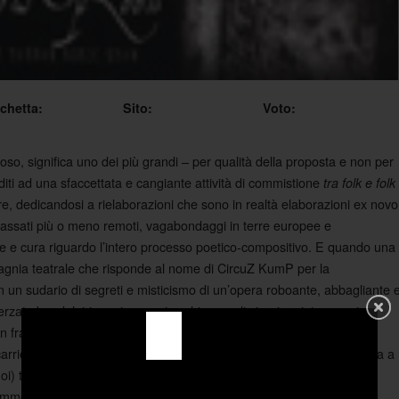
ichetta:
Sito:
Voto:
zioso, significa uno dei più grandi – per qualità della proposta e non per
diti ad una sfaccettata e cangiante attività di commistione
tra folk e folk
, dedicandosi a rielaborazioni che sono in realtà elaborazioni ex novo
di passati più o meno remoti, vagabondaggi in terre europee e
ne e cura riguardo l’intero processo poetico-compositivo. E quando una
pagnia teatrale che risponde al nome di CircuZ KumP per la
n un sudario di segreti e misticismo di un’opera roboante, abbagliante 
sferzate baudelairiane, improvvise chiusure di sipario e intermezzi
i, un francese sanguigno e pervaso dalla sistematica volontà –
carriera – di sviscerare ogni singolo suono di ogni idioma che si trova a
oi) tramite l’esasperazione, l’esagerazione e l’esaltazione fino a
rammento sonoro, sillaba, fono, singulto, non si può non rimanere