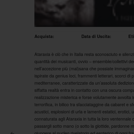
Acquista:
Data di Uscita:
Et
Ataraxia è ciò che in Italia resta sconosciuto e silen
quantità dei musicanti, ovvio – ensemble/collettivi de
nell’accezione più (mal)sana che possiate immaginare
ispirate da genius loci, frammenti letterari, scorci 
mediterranee, caratterizzate da un’assoluta dedizio
siffatta realtà entra in contatto con una oscura com
realizzazione misterica e forse volutamente avvolta i
terrorifica, in bilico tra sfacciataggine da cabaret e 
acustici, esplosioni di urla e lamenti estatici, erotic
connaturata agli Ataraxia in tutta la loro ventennale 
passargli sotto mano (o sotto la glottide, pardonne m
giungere al nucleo rivelatorio ed esoterico di ogni f
<