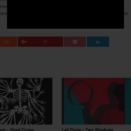
i elemento estraneo a questo fluire di non ho ancora capito cosa. Una
non conosce nemmeno la minima parte delle sue ricchezze. Un’opera che
+1
oss – Dead Cross
Lali Puna – Two Windows