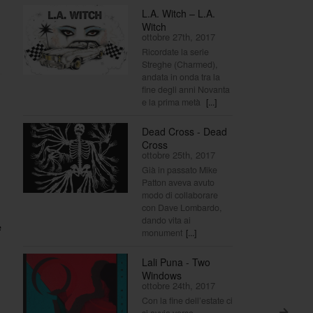
L.A. Witch – L.A.
Witch
ottobre 27th, 2017
Ricordate la serie
Streghe (Charmed),
andata in onda tra la
fine degli anni Novanta
e la prima metà
[...]
Dead Cross - Dead
Cross
ottobre 25th, 2017
Già in passato Mike
Patton aveva avuto
modo di collaborare
con Dave Lombardo,
dando vita ai
e
monument
[...]
Lali Puna - Two
Windows
ottobre 24th, 2017
Con la fine dell’estate ci
si avvia verso
>