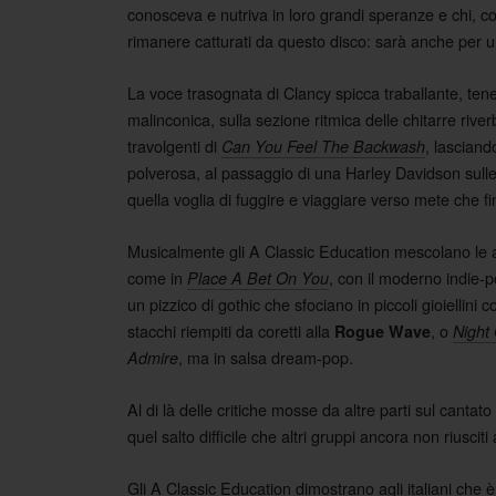
conosceva e nutriva in loro grandi speranze e chi, c
rimanere catturati da questo disco: sarà anche per u
La voce trasognata di Clancy spicca traballante, te
malinconica, sulla sezione ritmica delle chitarre riverb
travolgenti di
, lasciand
Can You Feel The Backwash
polverosa, al passaggio di una Harley Davidson sulle
quella voglia di fuggire e viaggiare verso mete che 
Musicalmente gli A Classic Education mescolano le atm
come in
, con il moderno indie
Place A Bet On You
un pizzico di gothic che sfociano in piccoli gioiellini
stacchi riempiti da coretti alla
, o
Rogue Wave
Night
, ma in salsa dream-pop.
Admire
Al di là delle critiche mosse da altre parti sul cantat
quel salto difficile che altri gruppi ancora non riuscit
Gli A Classic Education dimostrano agli italiani che 