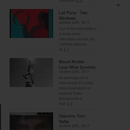
monument
[...]
>
Lali Puna - Two
Windows
ottobre 24th, 2017
Con la fine dell’estate ci
si avvia verso
l'atmosfera da club, ed
il difficile distacco
da
[...]
Mount Kimbie -
Love What Survives
ottobre 23rd, 2017
Se passeggi per le
mille strade di Londra
riesci a percepire un
costante flusso
fluorescente di
ener
[...]
Giacomo Toni -
Nafta
ottobre 20th, 2017