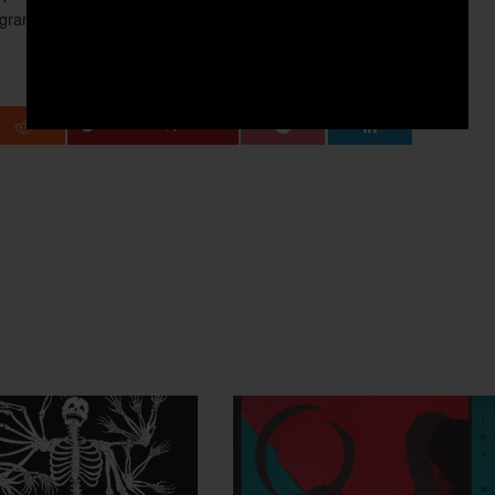
gran parte della critica (vedi la presenza su Pitchfork). Come non
+1