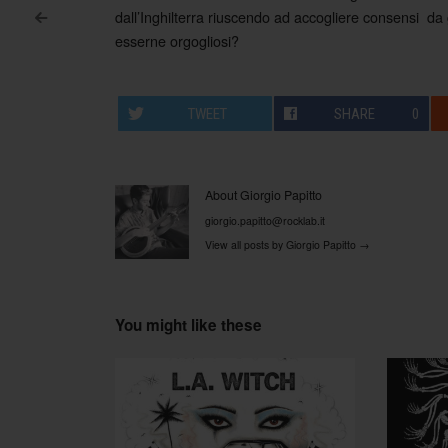
dall’Inghilterra riuscendo ad accogliere consensi da 
<
Post navigation
esserne orgogliosi?
TWEET
SHARE
0
About Giorgio Papitto
giorgio.papitto@rocklab.it
View all posts by Giorgio Papitto
→
You might like these