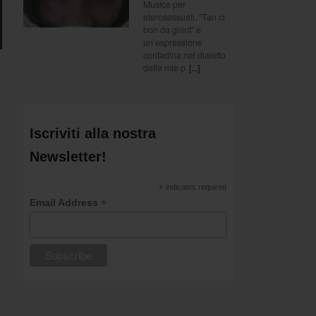
Musica per
eterosessuali. “Tan ci
bon da gnint” è
un’espressione
contadina nel dialetto
delle mie p
[...]
Iscriviti alla nostra
Newsletter!
*
indicates required
*
Email Address