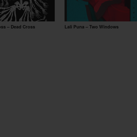
oss – Dead Cross
Lali Puna – Two Windows