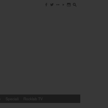
f
w
c
y
n
s
e
Speciali
Rocklab TV