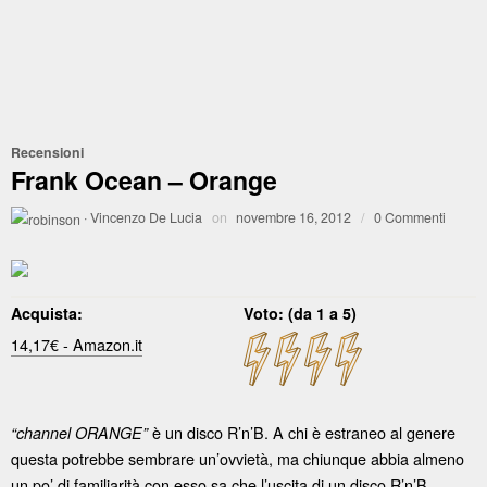
Recensioni
Frank Ocean – Orange
·
Vincenzo De Lucia
on
novembre 16, 2012
/
0 Commenti
Acquista:
Voto: (da 1 a 5)
14,17€ - Amazon.it
è un disco R’n’B. A chi è estraneo al genere
“channel ORANGE”
questa potrebbe sembrare un’ovvietà, ma chiunque abbia almeno
un po’ di familiarità con esso sa che l’uscita di un disco R’n’B