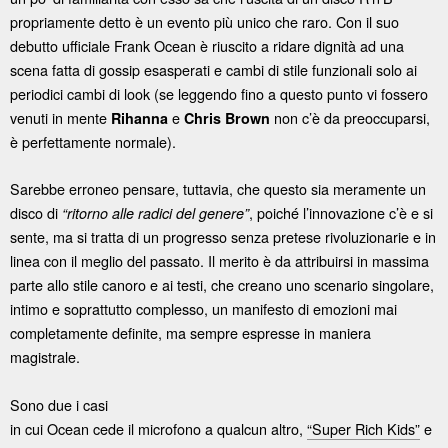
propriamente detto è un evento più unico che raro. Con il suo
debutto ufficiale Frank Ocean è riuscito a ridare dignità ad una
scena fatta di gossip esasperati e cambi di stile funzionali solo ai
periodici cambi di look (se leggendo fino a questo punto vi fossero
venuti in mente
e
non c’è da preoccuparsi,
Rihanna
Chris Brown
è perfettamente normale).
Sarebbe erroneo pensare, tuttavia, che questo sia meramente un
disco di
, poiché l’innovazione c’è e si
“ritorno alle radici del genere”
sente, ma si tratta di un progresso senza pretese rivoluzionarie e in
linea con il meglio del passato. Il merito è da attribuirsi in massima
parte allo stile canoro e ai testi, che creano uno scenario singolare,
intimo e soprattutto complesso, un manifesto di emozioni mai
completamente definite, ma sempre espresse in maniera
magistrale.
Sono due i casi
in cui Ocean cede il microfono a qualcun altro,
“Super Rich Kids”
e