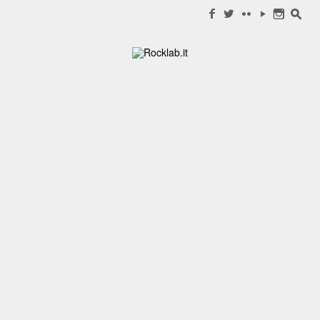
Search for:
f
w
c
y
n
s