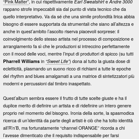
“Pink Matter”
, in cui rispettivamente
e
Earl Sweatshirt
Andre 3000
rappano strofe impeccabili sia dal punto di vista tecnico che da
quello interpretativo. Va da sé che una simile profondità lirica abbia
bisogno di essere supportata da strumentali che siano all’altezza e
anche in quest’ambito l’ascolto riserva piacevoli sorprese: il
coinvolgimento dello stesso artista nel processo di composizione e
arrangiamento fa sì che le produzioni si intreccino perfettamente
con il mood delle voci, mentre l’input di produttori di spicco (su tutti
in
) dona al tutto la giusta dose di
Pharrell Williams
“Sweet Life”
ecletticità, plasmando un suono ricco di richiami a tutte le epoche
del rhythm and blues amalgamati a una matrice di sintetizzatori più
moderni e percussioni dal timbro inaspettato.
Quest’album sembra essere il frutto di tutte scelte giuste e ha il
duplice merito di definire un artista e di ridefinire un intero genere
proprio nel momento del bisogno. Ironia della sorte, la spasmodica
ricerca di un’identità da parte degli artisti è ciò che ha tolto identità
all’R’n’B, ma fortunatamente “channel ORANGE” ricorda a chi
l’avesse dimenticato che il requisito indispensabile per farsi