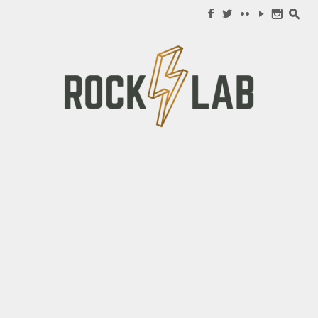
Search for:
f
w
c
y
n
s