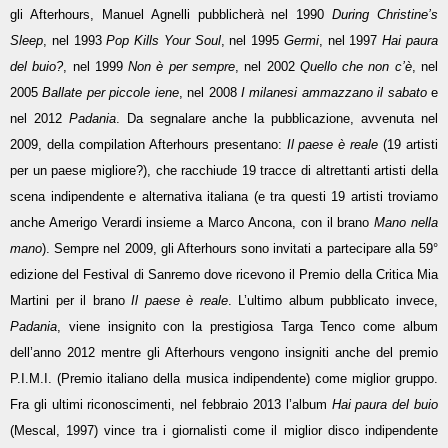
gli Afterhours, Manuel Agnelli pubblicherà nel 1990
During Christine’s
Sleep
, nel 1993
Pop Kills Your Soul
, nel 1995
Germi
, nel 1997
Hai paura
del buio?
, nel 1999
Non è per sempre
, nel 2002
Quello che non c’è
, nel
2005
Ballate per piccole iene
, nel 2008
I milanesi ammazzano il sabato
e
nel 2012
Padania
. Da segnalare anche la pubblicazione, avvenuta nel
2009, della compilation Afterhours presentano:
Il paese è reale
(19 artisti
per un paese migliore?), che racchiude 19 tracce di altrettanti artisti della
scena indipendente e alternativa italiana (e tra questi 19 artisti troviamo
anche Amerigo Verardi insieme a Marco Ancona, con il brano
Mano nella
mano
). Sempre nel 2009, gli Afterhours sono invitati a partecipare alla 59°
edizione del Festival di Sanremo dove ricevono il Premio della Critica Mia
Martini per il brano
Il paese è reale
. L’ultimo album pubblicato invece,
Padania
, viene insignito con la prestigiosa Targa Tenco come album
dell’anno 2012 mentre gli Afterhours vengono insigniti anche del premio
P.I.M.I. (Premio italiano della musica indipendente) come miglior gruppo.
Fra gli ultimi riconoscimenti, nel febbraio 2013 l’album
Hai paura del buio
(Mescal, 1997) vince tra i giornalisti come il miglior disco indipendente