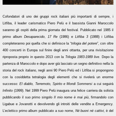
Cofondatori di uno dei gruppi rock italiani più importanti di sempre, i
Litfiba, il leader carismatico Piero Pelù e il bassista Gianni Maroccolo
saranno gli ospiti della prima giornata del festival. Pubblicato nel 1985 il
primo album
Desaparecido
,
17 Re
(1986) e
Litfiba 3
(1988) i Litfiba
completeranno poi quella che si definisce la “
trilogia del potere
”, con oltre
400 concerti in Europa sul finire degli anni ottanta, per una rivisitazione
riproposta proprio in questo 2013 con la
Trilogia 1983-1989 live
. Dopo la
partenza di Maroccolo e dopo aver già lasciato un segno definitivo nella la
storia del rock italiano, negli anni 90 Piero Pelù ed i Litfiba si propongono
con la cosiddetta tetralogia degli elementi che si rivelerà un enorme
successo:
El diablo, Terremoto, Spirito e Mondi Sommersi
a cui seguirà
Infinito
(1999). Nel 1999 Piero Pelù inaugura una felice carriera da solista
pubblicando il suo primo singolo
Il mio nome è mai più
, firmandolo con
Ligabue e Jovanotti e devolvendo gli introiti delle vendite a Emergency.
L’eclettico primo album pubblicato a suo nome,
Né buoni né cattivi,
è del