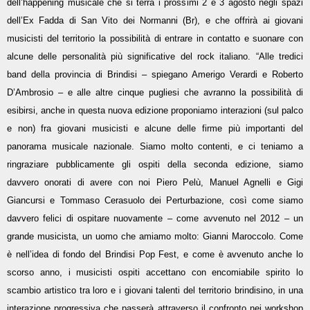
dell’happening musicale che si terrà i prossimi 2 e 3 agosto negli spazi
dell’Ex Fadda di San Vito dei Normanni (Br), e che offrirà ai giovani
musicisti del territorio la possibilità di entrare in contatto e suonare con
alcune delle personalità più significative del rock italiano. “Alle tredici
band della provincia di Brindisi – spiegano Amerigo Verardi e Roberto
D’Ambrosio – e alle altre cinque pugliesi che avranno la possibilità di
esibirsi, anche in questa nuova edizione proponiamo interazioni (sul palco
e non) fra giovani musicisti e alcune delle firme più importanti del
panorama musicale nazionale. Siamo molto contenti, e ci teniamo a
ringraziare pubblicamente gli ospiti della seconda edizione, siamo
davvero onorati di avere con noi Piero Pelù, Manuel Agnelli e Gigi
Giancursi e Tommaso Cerasuolo dei Perturbazione, così come siamo
davvero felici di ospitare nuovamente – come avvenuto nel 2012 – un
grande musicista, un uomo che amiamo molto: Gianni Maroccolo. Come
è nell’idea di fondo del Brindisi Pop Fest, e come è avvenuto anche lo
scorso anno, i musicisti ospiti accettano con encomiabile spirito lo
scambio artistico tra loro e i giovani talenti del territorio brindisino, in una
interazione progressiva che passerà attraverso il confronto nei workshop