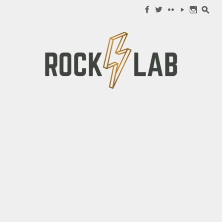
Search for:
f
w
c
y
n
s