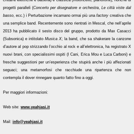
progetti paralleli (
Concerto per disegnatore e orchestra
,
Le città viste dal
basso
, ecc.) i Perturbazione incarnano ormai più una
factory
creativa che
una semplice band. Recentemente sono rientrati in Mescal, che nell’aprile
2013 ha pubblicato il sesto disco del gruppo, prodotto da Max Casacci
(Subsonica) e intitolato
Musica X
; la band, che sa shakerare la canzone
d’autore al pop strizzando l’occhio al rock e all’elettronica, ha registrato X
nuovi brani, con specialissimi ospiti (I Cani, Erica Mou e Luca Carboni) e
fresche suggestioni per un’esperienza che stupirà anche i più affezionati
seguaci; una metamorfosi che racchiude una ripartenza che non
contempla il dover rinnegare quanto fatto fino a oggi.
Per maggiori informazioni:
Web site:
www.yeahjasi.it
Mail:
info@yeahjasi.it