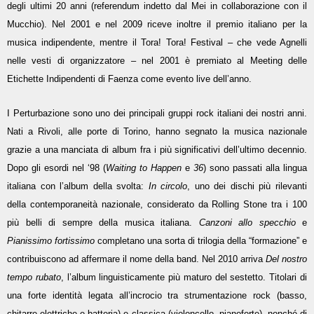
degli ultimi 20 anni (referendum indetto dal Mei in collaborazione con il
Mucchio). Nel 2001 e nel 2009 riceve inoltre il premio italiano per la
musica indipendente, mentre il Tora! Tora! Festival – che vede Agnelli
nelle vesti di organizzatore – nel 2001 è premiato al Meeting delle
Etichette Indipendenti di Faenza come evento live dell’anno.
I Perturbazione sono uno dei principali gruppi rock italiani dei nostri anni.
Nati a Rivoli, alle porte di Torino, hanno segnato la musica nazionale
grazie a una manciata di album fra i più significativi dell’ultimo decennio.
Dopo gli esordi nel ‘98 (
Waiting to Happen
e
36
) sono passati alla lingua
italiana con l’album della svolta:
In circolo
, uno dei dischi più rilevanti
della contemporaneità nazionale, considerato da Rolling Stone tra i 100
più belli di sempre della musica italiana.
Canzoni allo specchio
e
Pianissimo fortissimo
completano una sorta di trilogia della “formazione” e
contribuiscono ad affermare il nome della band. Nel 2010 arriva
Del nostro
tempo rubato
, l’album linguisticamente più maturo del sestetto. Titolari di
una forte identità legata all’incrocio tra strumentazione rock (basso,
chitarre elettriche e batteria) e classica (violoncello, pianoforte), nonché di