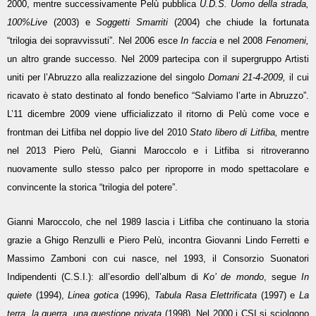
2000, mentre successivamente Pelù pubblica
U.D.S. Uomo della strada,
100%Live
(2003) e
Soggetti Smarriti
(2004) che chiude la fortunata
“trilogia dei sopravvissuti”. Nel 2006 esce
In faccia
e nel 2008
Fenomeni,
un altro grande successo. Nel 2009 partecipa con il supergruppo Artisti
uniti per l’Abruzzo alla realizzazione del singolo
Domani 21-4-2009,
il cui
ricavato è stato destinato al fondo benefico “Salviamo l’arte in Abruzzo”.
L’11 dicembre 2009 viene ufficializzato il ritorno di Pelù come voce e
frontman dei Litfiba nel doppio live del 2010
Stato libero di Litfiba,
mentre
nel 2013 Piero Pelù, Gianni Maroccolo e i Litfiba si ritroveranno
nuovamente sullo stesso palco per riproporre in modo spettacolare e
convincente la storica “trilogia del potere”.
Gianni Maroccolo, che nel 1989 lascia i Litfiba che continuano la storia
grazie a Ghigo Renzulli e Piero Pelù, incontra Giovanni Lindo Ferretti e
Massimo Zamboni con cui nasce, nel 1993, il Consorzio Suonatori
Indipendenti (C.S.I.): all’esordio dell’album di
Ko’ de mondo
, segue
In
quiete
(1994),
Linea gotica
(1996),
Tabula Rasa Elettrificata
(1997) e
La
terra, la guerra, una questione privata
(1998). Nel 2000 i CSI si sciolgono