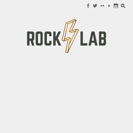
Search for:
f
w
c
y
n
s