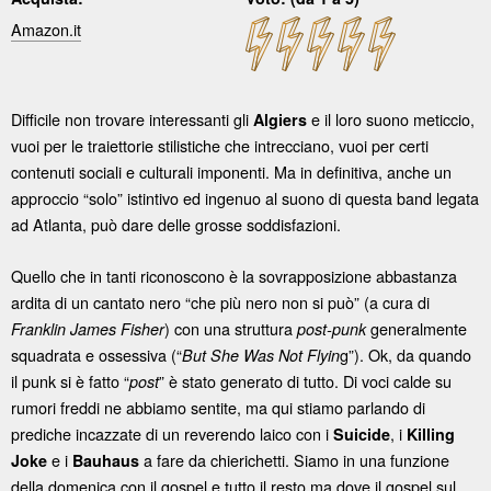
Amazon.it
Difficile non trovare interessanti gli
e il loro suono meticcio,
Algiers
vuoi per le traiettorie stilistiche che intrecciano, vuoi per certi
contenuti sociali e culturali imponenti. Ma in definitiva, anche un
approccio “solo” istintivo ed ingenuo al suono di questa band legata
ad Atlanta, può dare delle grosse soddisfazioni.
Quello che in tanti riconoscono è la sovrapposizione abbastanza
ardita di un cantato nero “che più nero non si può” (a cura di
) con una struttura
generalmente
Franklin James Fisher
post-punk
squadrata e ossessiva (“
g”). Ok, da quando
But She Was Not Flyin
il punk si è fatto “
” è stato generato di tutto. Di voci calde su
post
rumori freddi ne abbiamo sentite, ma qui stiamo parlando di
prediche incazzate di un reverendo laico con i
, i
Suicide
Killing
e i
a fare da chierichetti. Siamo in una funzione
Joke
Bauhaus
della domenica con il gospel e tutto il resto ma dove il gospel sul