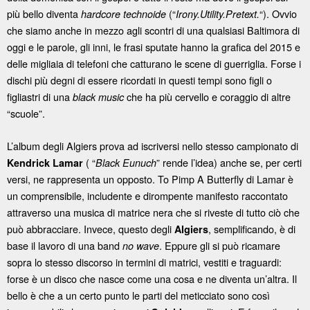
più bello diventa
(“
“). Ovvio
hardcore technoide
Irony.Utility.Pretext.
che siamo anche in mezzo agli scontri di una qualsiasi Baltimora di
oggi e le parole, gli inni, le frasi sputate hanno la grafica del 2015 e
delle migliaia di telefoni che catturano le scene di guerriglia. Forse i
dischi più degni di essere ricordati in questi tempi sono figli o
figliastri di una
che ha più cervello e coraggio di altre
black music
“scuole”.
L’album degli Algiers prova ad iscriversi nello stesso campionato di
( “
” rende l’idea) anche se, per certi
Kendrick Lamar
Black Eunuch
versi, ne rappresenta un opposto. To Pimp A Butterfly di Lamar è
un comprensibile, includente e dirompente manifesto raccontato
attraverso una musica di matrice nera che si riveste di tutto ciò che
può abbracciare. Invece, questo degli
, semplificando, è di
Algiers
base il lavoro di una band
. Eppure gli si può ricamare
no wave
sopra lo stesso discorso in termini di matrici, vestiti e traguardi:
forse è un disco che nasce come una cosa e ne diventa un’altra. Il
bello è che a un certo punto le parti del meticciato sono così