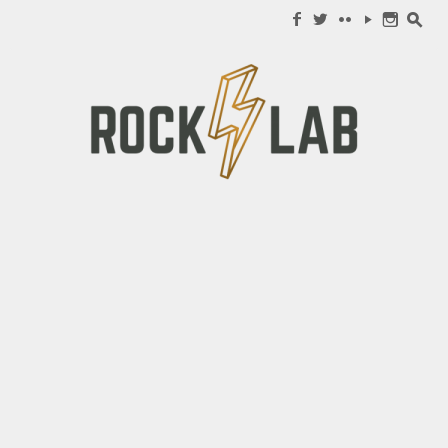
Search for:
f
w
c
y
n
s