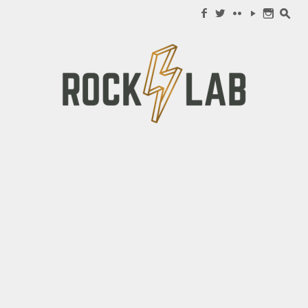
Search for:
f
w
c
y
n
s