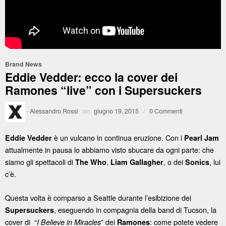
Brand News
Eddie Vedder: ecco la cover dei
Ramones “live” con i Supersuckers
·
Alessandro Rossi
on
giugno 19, 2015
/
0 Commenti
è un vulcano in continua eruzione. Con i
Eddie Vedder
Pearl Jam
attualmente in pausa lo abbiamo visto sbucare da ogni parte: che
siamo gli spettacoli di
,
, o dei
, lui
The Who
Liam Gallagher
Sonics
c’è.
Questa volta è comparso a Seattle durante l’esibizione dei
, eseguendo in compagnia della band di Tucson, la
Supersuckers
cover di “
” dei
: come potete vedere
I Believe in Miracles
Ramones