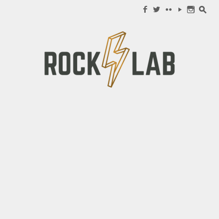
Search for:
f
w
c
y
n
s