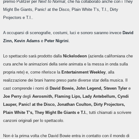
premio Pulitzer per
Next to Normal
, che ha collaborato anche con i They
Might Be Giants, Panic! at the Disco, Plain White T’s, T.I., Dirty
Projectors e T.I..
A occuparsi di scenografie, costumi, luci e sonoro saranno invece
David
Zinn, Kevin Adams
e
Peter Nigrini
.
Lo spettacolo sarà prodotto dalla
Nickelodeon
(azienda californiana che
cura anche le animazioni della serie animata e la messa in onda sulla
propria rete) e, come riferisce la
Entertainment Weekley
, alla
realizzazione dei brani hanno preso parte diverse star della musica. Il
cast comprende i nomi di
David Bowie, John Legend, Steven Tyler
e
Joe Perry
degli
Aerosmith, Flaming Lips, Lady Antebellum, Cyndi
Lauper, Panic! at the Disco, Jonathan Coulton, Dirty Projectors,
Plain White T’s, They Might Be Giants e T.I.
, tutti chiamati a scrivere
canzoni originali per lo spettacolo.
Non è la prima volta che David Bowie entra in contatto con il mondo di