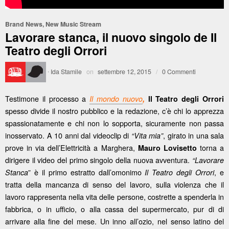
Brand News
,
New Music Stream
Lavorare stanca, il nuovo singolo de Il
Teatro degli Orrori
·
Ida Stamile
on
settembre 12, 2015
/
0 Commenti
Testimone il processo a
Il mondo nuovo
,
Il
Teatro degli Orrori
spesso divide il nostro pubblico e la redazione, c’è chi lo apprezza
spassionatamente e chi non lo sopporta, sicuramente non passa
inosservato. A 10 anni dal videoclip di
, girato in una sala
“Vita mia”
prove in via dell’Elettricità a Marghera,
torna a
Mauro Lovisetto
dirigere il video del primo singolo della nuova avventura.
“Lavorare
” è il primo estratto dall’omonimo
, e
Stanca
Il Teatro degli Orrori
tratta della mancanza di senso del lavoro, sulla violenza che il
lavoro rappresenta nella vita delle persone, costrette a spenderla in
fabbrica, o in ufficio, o alla cassa del supermercato, pur di di
arrivare alla fine del mese. Un inno all’ozio, nel senso latino del