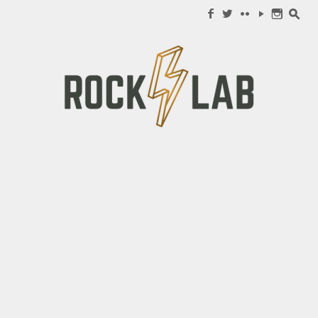
Search for:
f
w
c
y
n
s