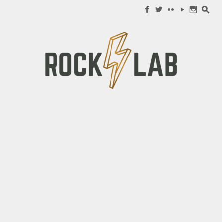
Search for:
f
w
c
y
n
s