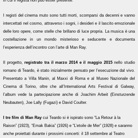
in cui il regista non può esser presente.
I registi del cinema muto sono tutti morti, scomparsi da decenni e vanno
intercettati nel cosmo, attraverso i sogni, i desideri e il lascito emozionale
delle loro opere, come stelle che brillano di luce propria. La musica è una
costellazione in un mondo misterioso e seducente e documenta
l’esperienza dell’incontro con l’arte di Man Ray.
Il progetto,
registrato tra il marzo 2014 e il maggio 2015
nello studio
romano di Teardo, è stato inizialmente pensato per l’esecuzione dal vivo.
Presentato a Villa Manin, al Maxxi di Roma e al Museo Nazionale del
Cinema di Torino, oltre che all’International Arts Festival di Galway,
l’album vede la partecipazione anche di Joachim Arbeit (Einsturzende
Neubauten), Joe Lally (Fugazi) e David Coulter.
I tre film di Man Ray
cui Teardo si è ispirato sono “La Retour à la
Raison” (1923), “Emak Bakia” (1926) e “L’etoile de Mer” (1928) e saranno
anche proiettati durante i prossimi concerti: il 18 settembre al Teatro