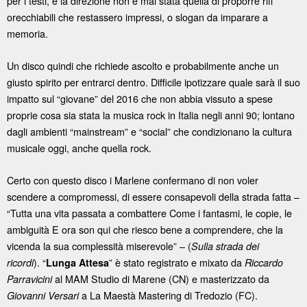
per i testi, e la direzione non è mai stata quella di proporre riff
orecchiabili che restassero impressi, o slogan da imparare a
memoria.
Un disco quindi che richiede ascolto e probabilmente anche un
giusto spirito per entrarci dentro. Difficile ipotizzare quale sarà il suo
impatto sul “giovane” del 2016 che non abbia vissuto a spese
proprie cosa sia stata la musica rock in Italia negli anni 90; lontano
dagli ambienti “mainstream” e “social” che condizionano la cultura
musicale oggi, anche quella rock.
Certo con questo disco i Marlene confermano di non voler
scendere a compromessi, di essere consapevoli della strada fatta –
“Tutta una vita passata a combattere Come i fantasmi, le copie, le
ambiguità E ora son qui che riesco bene a comprendere, che la
vicenda la sua complessità miserevole” – (
Sulla strada dei
). “
” è stato registrato e mixato da
ricordi
Lunga Attesa
Riccardo
al MAM Studio di Marene (CN) e masterizzato da
Parravicini
a La Maestà Mastering di Tredozio (FC).
Giovanni Versari