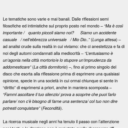
Le tematiche sono varie e mai banali. Dalle riflessioni semi
filosofiche ed intimistiche sul proprio posto nel mondo –
“Ma è così
importante / quanto piccoli siamo noi? Siamo un accidente
(
) –
casuale / nell’ebbrezza universale / Mio Dio..”
Lunga attesa
ad analisi crude sulla realtà in cui viviamo: che ci anestetizza e fa di
noi degli automi condannati alla mediocrità –
“L’entusiasmo è
un’agonia nella città mortorio/e lo stupore un’imprudenza da
(
) –, fino al primo singolo del
addomesticare”
La città dormitorio
disco che esorta alla riflessione prima di esprimere una qualsiasi
opinione, specie in una società in cui ormai chiunque si sente in
“diritto” di esprimersi a priori, anche in maniera scomposta –
“Fammi ascoltare il tuo silenzio/ prova a scoprire che puoi farlo
parlare/ non c’è bisogno di farne una sentenza/ col tuo non dire
(
).
potresti conquistare”
Fecondità
La ricerca musicale negli anni ha tenuto il passo con l’attenzione