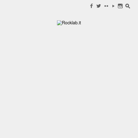
Search for:
f
w
c
y
n
s