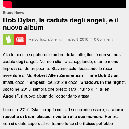
Brand News
Bob Dylan, la caduta degli angeli, e il
nuovo album
·
Marco Tucciarone
on
marzo 8, 2016
/
0 Commenti
Alla tempesta seguirono le ombre della notte, finché non venne la
caduta degli angeli. No, non stiamo vaneggiando, e tanto meno
improvvisando un poema. Stavamo solo ripassando le recenti
avventure di Mr.
, in arte
.
Robert Allen Zimmerman
Bob Dylan
Infatti, dopo
del 2012 e dopo
,
“Tempest”
“Shadows in the night”
uscito nel 2015, sembra che presto sarà il turno di
“Fallen
, il nuovo album del leggendario artista.
Angels”
L’opus n. 37 di Dylan, proprio come il suo predecessore, sarà
una
. Per ora
raccolta di brani classici rivisitati alla sua maniera
non ci è dato sapere altro, tranne forse che il disco potrebbe