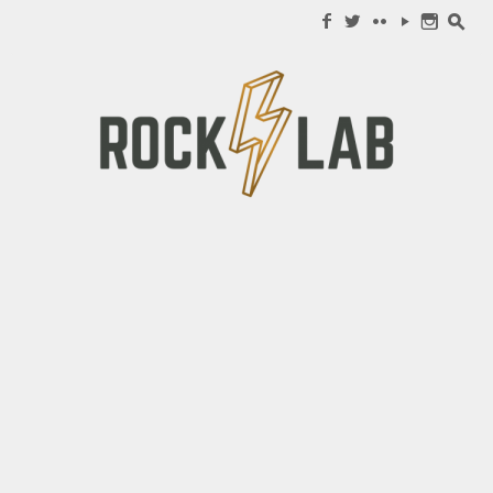
Search for:
f
w
c
y
n
s