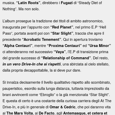
musica.
, direbbero i
di “Steady Diet of
“Latin Roots”
Fugazi
Nothing”. Ma non solo.
L’album prosegue la tradizione dei titoli di ambito astronomico,
inaugurata per l’appunto con
, nel primo E.P “Hell
“Red Planet”
Paso”, portata avanti poi con
, traccia che apre il
“Star Slight”
precedente
. Qui in apertura troviamo
“Acrobatic Tenement”
, mentre
ed
“Alpha Centauri”
“Proxima Centauri”
“Ursa Minor”
ci attenderanno nel successivo
, l’E.P di transizione prima
“Vaya”
del grande successo di
. Del resto,
“Relationship of Command”
, una sbirciata al cielo stellato,
in un vero Drive-In che si rispetti
dalla propria decappottabile, la si deve pur dare.
Si innalza decisamente il livello qualitativo rispetto allo scombinato,
pauperistico, esordio sulla lunga distanza, tuttavia impreziosito da
brani avvincenti come “Ebroglio” o la già menzionata “Star Slight”.
E questa di certo è una costante della curiosa carriera degli At The
Drive-In, e più in generale di
, che poi daranno vita
Omar & Cedric
ai
, ai
, agli
The Mars Volta
De Facto
Antemasque, et cetera et