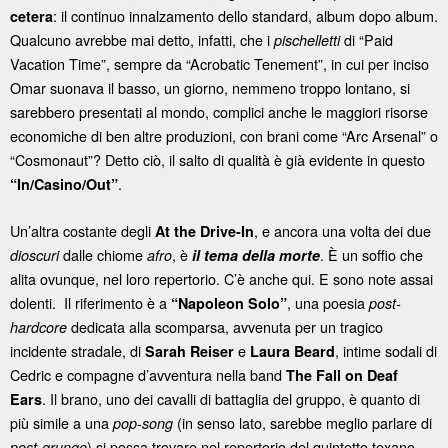
: il continuo innalzamento dello standard, album dopo album.
cetera
Qualcuno avrebbe mai detto, infatti, che i
di “Paid
pischelletti
Vacation Time”, sempre da “Acrobatic Tenement”, in cui per inciso
Omar suonava il basso, un giorno, nemmeno troppo lontano, si
sarebbero presentati al mondo, complici anche le maggiori risorse
economiche di ben altre produzioni, con brani come “Arc Arsenal” o
“Cosmonaut”? Detto ciò, il salto di qualità è già evidente in questo
.
“In/Casino/Out”
Un’altra costante degli
, e ancora una volta dei due
At the Drive-In
dalle chiome
, è
. È un soffio che
dioscuri
afro
il tema della morte
alita ovunque, nel loro repertorio. C’è anche qui. E sono note assai
dolenti. Il riferimento è a
, una poesia
“Napoleon Solo”
post-
dedicata alla scomparsa, avvenuta per un tragico
hardcore
incidente stradale, di
e
, intime sodali di
Sarah Reiser
Laura Beard
Cedric e compagne d’avventura nella band
The Fall on Deaf
. Il brano, uno dei cavalli di battaglia del gruppo, è quanto di
Ears
più simile a una
(in senso lato, sarebbe meglio parlare di
pop-song
) si possa trovare nel repertorio del quintetto texano.
post-grunge