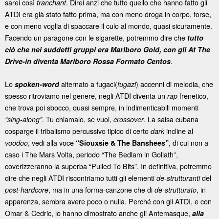
sarei così
. Direi anzi che tutto quello che hanno fatto gli
tranchant
ATDI era già stato fatto prima, ma con meno droga in corpo, forse,
e con meno voglia di spaccare il culo al mondo, quasi sicuramente.
Facendo un paragone con le sigarette, potremmo dire che
tutto
ciò che nei suddetti gruppi era Marlboro Gold, con gli At The
.
Drive-in diventa Marlboro Rossa Formato Centos
Lo
alternato a fugaci(
) accenni di melodia, che
spoken-word
fugazi
spesso ritroviamo nel genere, negli ATDI diventa un
frenetico,
rap
che trova poi sbocco, quasi sempre, in indimenticabili momenti
Tu chiamalo, se vuoi,
. La salsa cubana
“sing-along”.
crossover
cosparge il tribalismo percussivo tipico di certo
incline al
dark
, vedi alla voce
, di cui non a
voodoo
“Siouxsie & The Banshees”
caso i The Mars Volta, periodo “The Bedlam in Goliath”,
coverizzeranno la superba “Pulled To Bits”. In definitiva, potremmo
dire che negli ATDI riscontriamo tutti gli elementi
del
de-strutturanti
, ma in una forma-canzone che di
, in
post-hardcore
de-strutturato
apparenza, sembra avere poco o nulla. Perché con gli ATDI, e con
Omar & Cedric, lo hanno dimostrato anche gli Antemasque,
alla