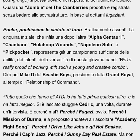
Quasi una
” dei
prodotta e registrata
“Zombie
The
Cranberries
senza badare alle sovrastrutture, in base ai dettami
fugaziani.
. Praticamente assenti. La
Poche, pochissime le cadute di tono
cinquina iniziale, che infila una dopo l’altra
,
“Alpha Centauri”
,
,
e
“Chanbara”
“Hulahoop Wounds”
“Napoleon Solo”
, rappresenta già un campionario sufficiente delle
“Pickpocket”
abilità, dei talenti, della versatilità di questa giovane band:
“We’re
.
really proud of working with such a young and creative combo”
Dirà poi
dei
, presidente della
,
Mike D
Beastie Boys
Grand Royal
ai tempi di “Relationship of Command”.
“Tutto quello che fanno gli ATDI lo ha fatto prima qualcun altro, e lo
. Si è lasciato sfuggire
, una volta, durante
ha fatto meglio”
Cedric
un’intervista. E perché mai?
, ovvio.
Perché i Fugazi
Perché i
, e a proposito andatevi a riascoltare
Mission of Burma
“Academy
.
.
Fight Song”
Perché i Drive Like Jehu e gli Hot Snakes
. Ma non
Perché i Cap’n Jazz.
Perché i Sunny Day Real Estate