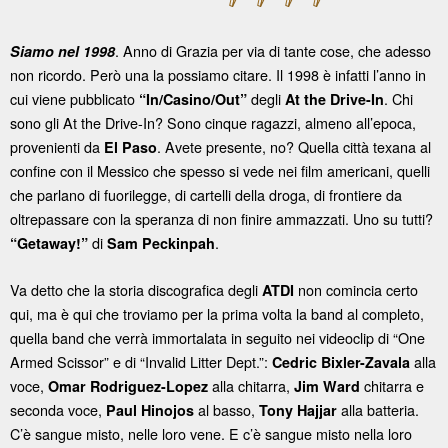
. Anno di Grazia per via di tante cose, che adesso
Siamo nel 1998
non ricordo. Però una la possiamo citare. Il 1998 è infatti l’anno in
cui viene pubblicato
degli
. Chi
“In/Casino/Out”
At the Drive-In
sono gli At the Drive-In? Sono cinque ragazzi, almeno all’epoca,
provenienti da
. Avete presente, no? Quella città texana al
El Paso
confine con il Messico che spesso si vede nei film americani, quelli
che parlano di fuorilegge, di cartelli della droga, di frontiere da
oltrepassare con la speranza di non finire ammazzati. Uno su tutti?
di
.
“Getaway!”
Sam Peckinpah
Va detto che la storia discografica degli
non comincia certo
ATDI
qui, ma è qui che troviamo per la prima volta la band al completo,
quella band che verrà immortalata in seguito nei videoclip di “One
Armed Scissor” e di “Invalid Litter Dept.”:
alla
Cedric Bixler-Zavala
voce,
alla chitarra,
chitarra e
Omar Rodriguez-Lopez
Jim Ward
seconda voce,
al basso,
alla batteria.
Paul Hinojos
Tony Hajjar
C’è sangue misto, nelle loro vene. E c’è sangue misto nella loro