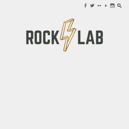
Search for:
f
w
c
y
n
s