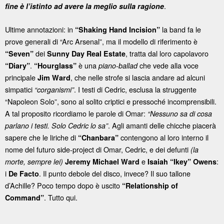
.
fine è l’istinto ad avere la meglio sulla ragione
Ultime annotazioni: in
la band fa le
“Shaking Hand Incision”
prove generali di “Arc Arsenal”, ma il modello di riferimento è
dei
, tratta dal loro capolavoro
“Seven”
Sunny Day Real Estate
.
è una
che vede alla voce
“Diary”
“Hourglass”
piano-ballad
principale
, che nelle strofe si lascia andare ad alcuni
Jim Ward
simpatici
. I testi di Cedric, esclusa la struggente
“corganismi”
“Napoleon Solo”, sono al solito criptici e pressoché incomprensibili.
A tal proposito ricordiamo le parole di Omar:
“Nessuno sa di cosa
. Agli amanti delle chicche piacerà
parlano i testi. Solo Cedric lo sa”
sapere che le liriche di
contengono al loro interno il
“Chanbara”
nome del futuro side-project di Omar, Cedric, e dei defunti
(la
e
:
morte, sempre lei)
Jeremy Michael Ward
Isaiah “Ikey” Owens
i
. Il punto debole del disco, invece? Il suo tallone
De Facto
d’Achille? Poco tempo dopo è uscito
“Relationship of
. Tutto qui.
Command”