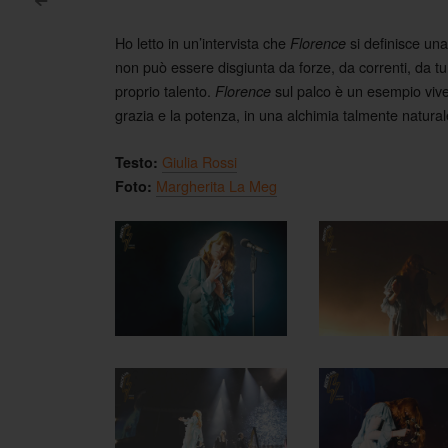
<
Post navigation
Ho letto in un’intervista che
si definisce una
Florence
non può essere disgiunta da forze, da correnti, da 
proprio talento.
sul palco è un esempio viven
Florence
grazia e la potenza, in una alchimia talmente natur
Giulia Rossi
Testo:
Margherita La Meg
Foto: