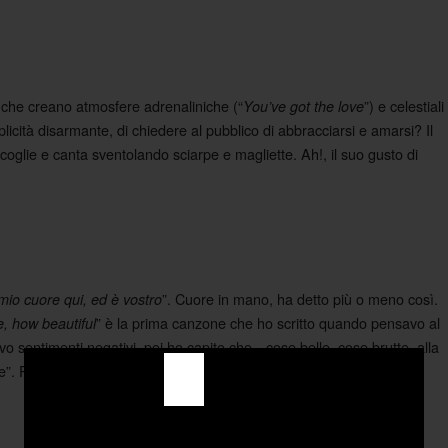
i che creano atmosfere adrenaliniche (“
”) e celestiali
You’ve got the love
licità disarmante, di chiedere al pubblico di abbracciarsi e amarsi? Il
accoglie e canta sventolando sciarpe e magliette. Ah!, il suo gusto di
”. Cuore in mano, ha detto più o meno così.
mio cuore qui, ed è vostro
” è la prima canzone che ho scritto quando pensavo al
, how beautiful
vo sentimenti negativi, poi ho capito che…cose belle, cose brutte, alla
e”. Più o meno così, con sorrisi perfetti.