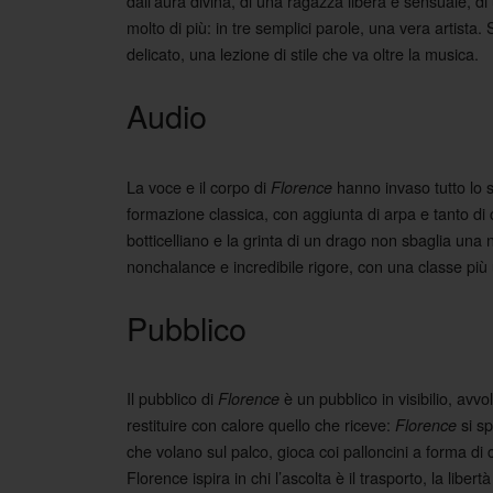
dall’aura divina, di una ragazza libera e sensuale, d
molto di più: in tre semplici parole, una vera artista
delicato, una lezione di stile che va oltre la musica.
Audio
La voce e il corpo di
hanno invaso tutto lo 
Florence
formazione classica, con aggiunta di arpa e tanto di c
botticelliano e la grinta di un drago non sbaglia un
nonchalance e incredibile rigore, con una classe più 
Pubblico
Il pubblico di
è un pubblico in visibilio, avv
Florence
restituire con calore quello che riceve:
si sp
Florence
che volano sul palco, gioca coi palloncini a forma di 
Florence ispira in chi l’ascolta è il trasporto, la liber