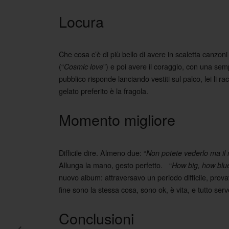
Locura
Che cosa c’è di più bello di avere in scaletta canzon
(“
”) e poi avere il coraggio, con una semp
Cosmic love
pubblico risponde lanciando vestiti sul palco, lei li r
gelato preferito è la fragola.
Momento migliore
Difficile dire. Almeno due: “
Non potete vederlo ma il 
Allunga la mano, gesto perfetto. “
How big, how blue
nuovo album: attraversavo un periodo difficile, prova
fine sono la stessa cosa, sono ok, è vita, e tutto serv
Conclusioni