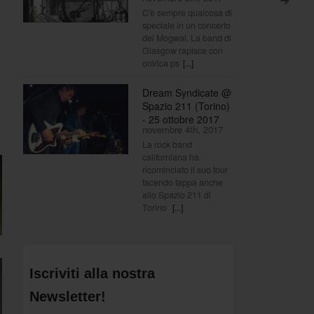
>
C'è sempre qualcosa di
speciale in un concerto
dei Mogwai. La band di
Glasgow rapisce con
onirica ps
[...]
Dream Syndicate @
Spazio 211 (Torino)
- 25 ottobre 2017
novembre 4th, 2017
La rock band
californiana ha
ricominciato il suo tour
facendo tappa anche
allo Spazio 211 di
Torino
[...]
Iscriviti alla nostra
Newsletter!