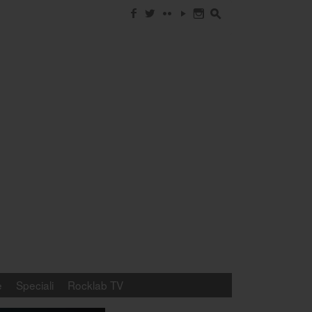
f
w
c
y
n
s
e
Speciali
Rocklab TV