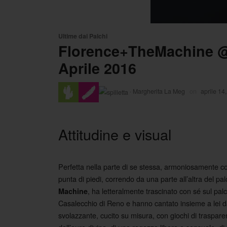
Ultime dai Palchi
Florence+TheMachine @U
Aprile 2016
·
Margherita La Meg
on
aprile 14
Attitudine e visual
Perfetta nella parte di se stessa, armoniosamente con
punta di piedi, correndo da una parte all’altra del p
, ha letteralmente trascinato con sé sul pal
Machine
Casalecchio di Reno e hanno cantato insieme a lei dall’i
svolazzante, cucito su misura, con giochi di traspar