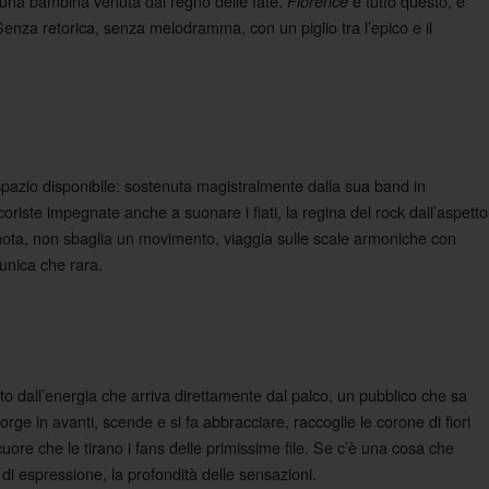
i una bambina venuta dal regno delle fate.
è tutto questo, e
Florence
. Senza retorica, senza melodramma, con un piglio tra l’epico e il
spazio disponibile: sostenuta magistralmente dalla sua band in
oriste impegnate anche a suonare i fiati, la regina del rock dall’aspetto
a nota, non sbaglia un movimento, viaggia sulle scale armoniche con
unica che rara.
olto dall’energia che arriva direttamente dal palco, un pubblico che sa
orge in avanti, scende e si fa abbracciare, raccoglie le corone di fiori
cuore che le tirano i fans delle primissime file. Se c’è una cosa che
tà di espressione, la profondità delle sensazioni.