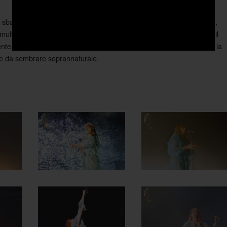
 sbandata ma il caos, dice, è ispirazione. E l’ispirazione, da sempre,
tumulti che è necessario padroneggiare per esprimere e comunicare il
te di come la creatività artistica può diventare un canale per unire la
ale da sembrare soprannaturale.