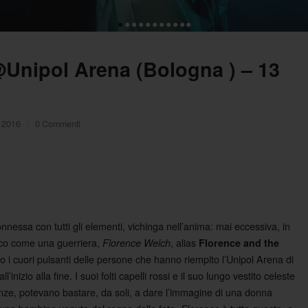
•
•
•
•
•
•
•
•
•
•
•
nipol Arena (Bologna ) – 13
, 2016
/
0 Commenti
nessa con tutti gli elementi, vichinga nell’anima: mai eccessiva, in
alco come una guerriera,
, alias
Florence Welch
Florence and the
co i cuori pulsanti delle persone che hanno riempito l’Unipol Arena di
nizio alla fine. I suoi folti capelli rossi e il suo lungo vestito celeste
enze, potevano bastare, da soli, a dare l’immagine di una donna