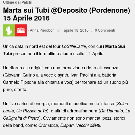
Ultime dai Palchi
Marta sui Tubi @Deposito (Pordenone)
15 Aprile 2016
·
Anna Pierobon
on
aprile 18, 2016
/
0 Commenti
Unica data in nord est del tour
, con cui i
LoStileOstile
Marta Sui
presentano il loro ultimo album uscito il 1 Aprile.
Tubi
Un ritorno alle origini, con una formazione ridotta all’essenza
(Giovanni Gulino alla voce e synth, Ivan Paolini alla batteria,
Carmelo Pipitone alla chitarra e voci) per tornare ad un suono più
puro, diretto.
Un live carico di energia, momenti di poetica molto intensa (
Spina
,
) e altri di adrenalina pura (
,
Lenta
Un Pizzico di Te
Da Dannato
La
). Ovviamente non sono mancati pezzi storici
Calligrafia di Pietro
della band, come:
,
,
.
Cromatica
Dispari
Vecchi difetti