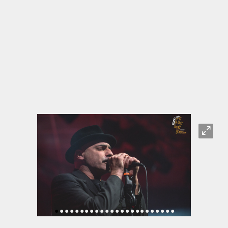
O
•
•
•
•
•
•
•
•
•
•
•
•
•
•
•
•
•
•
•
•
•
•
•
•