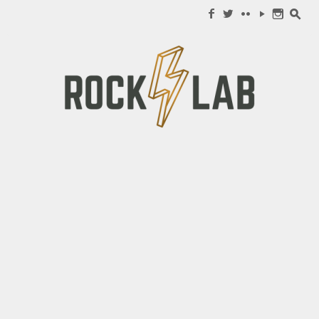
Search for:
f
w
c
y
n
s