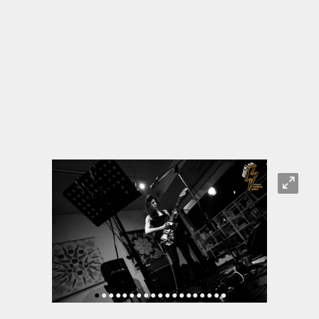
O
•
•
•
•
•
•
•
•
•
•
•
•
•
•
•
•
•
•
•