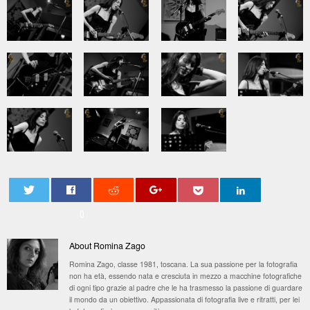
0
About Romina Zago
Romina Zago, classe 1981, toscana. La sua passione per la fotografia
non ha età, essendo nata e cresciuta in mezzo a macchine fotografiche
di ogni tipo grazie al padre che le ha trasmesso la passione di guardare
il mondo da un obiettivo. Appassionata di fotografia live e ritratti, per lei