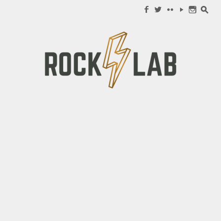
Search for:
f
w
c
y
n
s