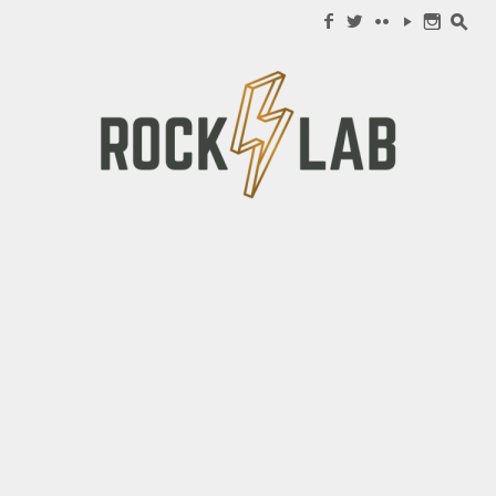
Search for:
f
w
c
y
n
s