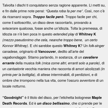
Talvolta i dischi ti conquistano senza ragione apparente. Li metti su,
e fin dalle prime note pensi:
. Così, non c’è
“Questa roba fa per me”
da ricamarci sopra.
. Troppo facile per chi,
Troppo facile però
come il sottoscritto, un disco deve raccontarlo, provando a
sviscerare qualcosa, fosse anche un’idiozia. Tolta la premessa, di
idiozia ce n’è ben poca in questo
di
extended play
Whitney K
(mezzo pseudonimo che cela, neanche troppo bene, un certo
. E chi sarebbe questo
? Un
Konnor Whitney)
Whitney K
folk-singer
canadese, originario di
, dedito all’arte del
Vancouver
. Stiamo parlando, in sostanza, di un
vagabondaggio
cavaliere
della musica
, di
errante
folk
(mica come altri, erranti solo a parole)
un
vecchia maniera che racconta di amori alcolizzati
cantastorie
(in
, di attese interminabili, di perdizioni, e di
primis per la bottiglia)
ombre che irrompono nella tua vita, come l’oscuro avventore di un
locale notturno.
è il titolo del disco, per l’etichetta bolognese
“Goodnight”
Maple
. Ed è
, che ci prende per le
Death Records
un disco bellissimo