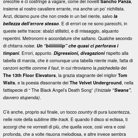
orecchie e ci costringe a vagare, come dei novelli
,
Sancho Panza
insieme al nostro cavaliere errante, ma anche un po’ nichilista.
Anzi, diciamo pure che non crede in un bel niente, salvo
la
. E di errori ce ne sono parecchi, in
bellezza dell’errore stesso
queste sette tracce: sbalzi stilistici, e di missaggio, alquanto
repentini. Metronomi e accordature che saltano. Qualche secondo
di chitarra
.
noise
Un “biiiiiiiiiiip” che quasi ci perforava i
. Errori, appunto.
rispetto alla
timpani
Digressioni, divagazioni
tabella di marcia, che è comunque una tabella niente male, fatta di
canzoni scritte
, in cui ritroviamo la
dei
comme il faut
psichedelia
, la grazia stagnante del miglior
The 13th Floor Elevators
Tom
, e la poesia dissonante dei
, nella
Waits
The Velvet Underground
fattispecie di “ The Black Angel’s Death Song”
(l’iniziale
“Swans”
,
.
davvero stupenda)
C’è anche, proprio sul finale, un tocco
di pura lucentezza,
country
nelle note della sublime
. E quando il disco si eclissa, ti
title-track
accorgi che ne vorresti di più, che quella voce, così vera e così
profonda, che a volte risuona melodiosa, e altre invece sembra