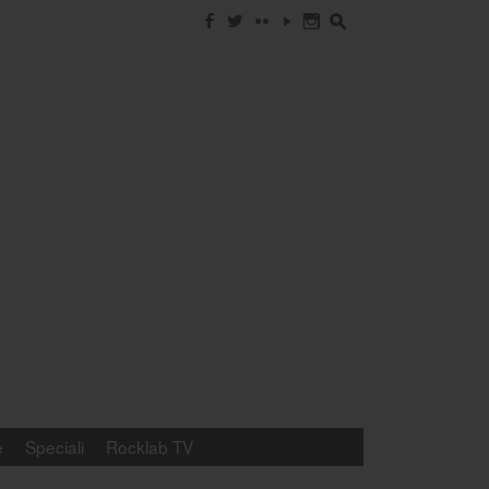
f
w
c
y
n
s
e
Speciali
Rocklab TV