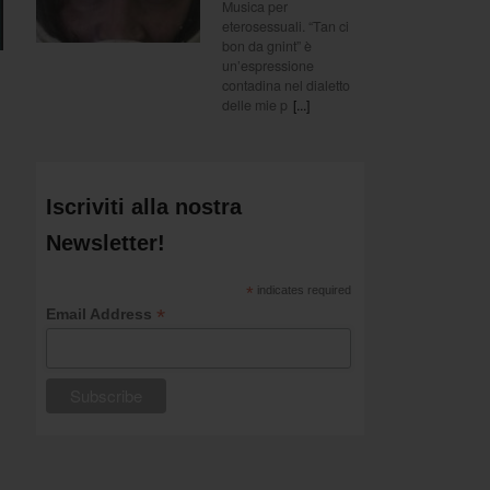
Musica per
eterosessuali. “Tan ci
bon da gnint” è
un’espressione
contadina nel dialetto
delle mie p
[...]
Iscriviti alla nostra
Newsletter!
*
indicates required
*
Email Address