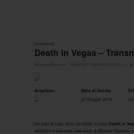
Recensioni
Death in Vegas – Trans
·
Alessandro ToffoloMuzik Zoffoli
on
gi
Acquista:
Data di Uscita:
Et
27 Maggio 2016
dr
Un paio di cose sono cambiate in casa
Death in Ve
vent’anni è ora nelle sole mani di
e 
Richard Fearless