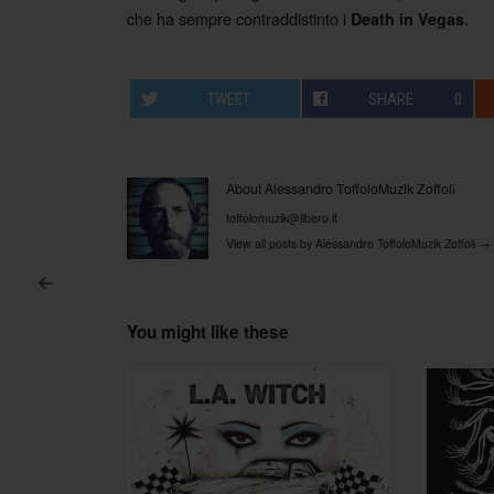
che ha sempre contraddistinto i
.
Death in Vegas
TWEET
SHARE
0
About Alessandro ToffoloMuzik Zoffoli
toffolomuzik@libero.it
View all posts by Alessandro ToffoloMuzik Zoffoli
→
<
Post navigation
You might like these