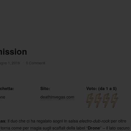
mission
ugno 1, 2016
/
0 Commenti
ichetta:
Sito:
Voto: (da 1 a 5)
one
deathinvegas.com
: il duo che ci ha regalato sogni in salsa
per oltre
gas
electro-dub-rock
torna come per magia sugli scaffali della label “
” – il lato oscuro
Drone