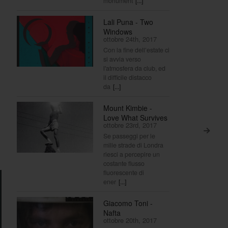
monument
[...]
Lali Puna - Two
Windows
ottobre 24th, 2017
Con la fine dell’estate ci
si avvia verso
l'atmosfera da club, ed
il difficile distacco
da
[...]
Mount Kimbie -
Love What Survives
ottobre 23rd, 2017
>
Se passeggi per le
mille strade di Londra
riesci a percepire un
costante flusso
fluorescente di
ener
[...]
Giacomo Toni -
Nafta
ottobre 20th, 2017