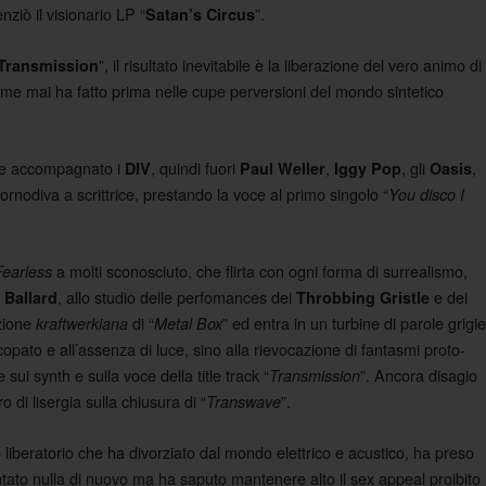
nziò il visionario LP “
”.
Satan’s Circus
”, il risultato inevitabile è la liberazione del vero animo di
Transmission
ome mai ha fatto prima nelle cupe perversioni del mondo sintetico
pre accompagnato i
, quindi fuori
,
, gli
,
DIV
Paul Weller
Iggy Pop
Oasis
rnodiva a scrittrice, prestando la voce al primo singolo “
You disco I
a molti sconosciuto, che flirta con ogni forma di surrealismo,
Fearless
, allo studio delle perfomances dei
e dei
Ballard
Throbbing Gristle
ezione
di “
” ed entra in un turbine di parole grigie
kraftwerkiana
Metal Box
opato e all’assenza di luce, sino alla rievocazione di fantasmi proto-
 sui synth e sulla voce della title track “
”. Ancora disagio
Transmission
 di lisergia sulla chiusura di “
”.
Transwave
 liberatorio che ha divorziato dal mondo elettrico e acustico, ha preso
entato nulla di nuovo ma ha saputo mantenere alto il sex appeal proibito