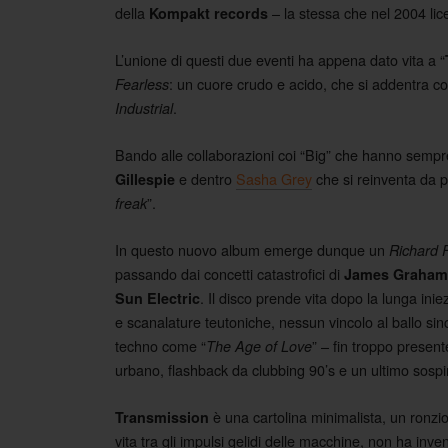
della
– la stessa che nel 2004 lice
Kompakt records
L’unione di questi due eventi ha appena dato vita a “
: un cuore crudo e acido, che si addentra c
Fearless
.
Industrial
Bando alle collaborazioni coi “Big” che hanno sem
e dentro
Sasha Grey
che si reinventa da po
Gillespie
”.
freak
In questo nuovo album emerge dunque un
Richard 
passando dai concetti catastrofici di
James Graham 
. Il disco prende vita dopo la lunga ini
Sun Electric
e scanalature teutoniche, nessun vincolo al ballo sinc
techno come “
” – fin troppo presente
The Age of Love
urbano, flashback da clubbing 90’s e un ultimo sospiro
è una cartolina minimalista, un ronzio
Transmission
vita tra gli impulsi gelidi delle macchine, non ha inv