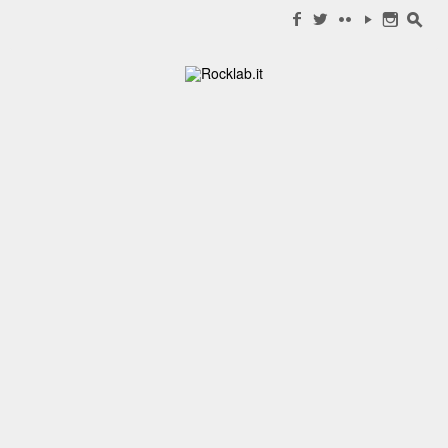
Search for:
f
w
c
y
n
s