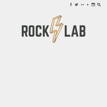
Search for:
f
w
c
y
n
s