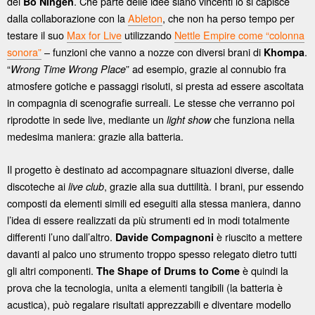
dei
. Che parte delle idee siano vincenti lo si capisce
Bo Ningen
dalla collaborazione con la
Ableton
, che non ha perso tempo per
testare il suo
Max for Live
utilizzando
Nettle Empire come “colonna
sonora”
– funzioni che vanno a nozze con diversi brani di
.
Khompa
“
” ad esempio, grazie al connubio fra
Wrong Time Wrong Place
atmosfere gotiche e passaggi risoluti, si presta ad essere ascoltata
in compagnia di scenografie surreali. Le stesse che verranno poi
riprodotte in sede live, mediante un
che funziona nella
light show
medesima maniera: grazie alla batteria.
Il progetto è destinato ad accompagnare situazioni diverse, dalle
discoteche ai
, grazie alla sua duttilità. I brani, pur essendo
live club
composti da elementi simili ed eseguiti alla stessa maniera, danno
l’idea di essere realizzati da più strumenti ed in modi totalmente
differenti l’uno dall’altro.
è riuscito a mettere
Davide Compagnoni
davanti al palco uno strumento troppo spesso relegato dietro tutti
gli altri componenti.
è quindi la
The Shape of Drums to Come
prova che la tecnologia, unita a elementi tangibili (la batteria è
acustica), può regalare risultati apprezzabili e diventare modello