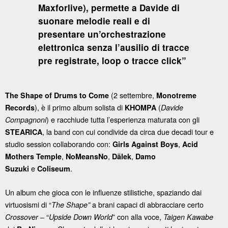
Maxforlive), permette a Davide di
suonare melodie reali e di
presentare un’orchestrazione
elettronica senza l’ausilio di tracce
pre registrate, loop o tracce click”
(2 settembre,
The Shape of Drums to Come
Monotreme
), è il primo album solista di
(
Records
KHOMPA
Davide
) e racchiude tutta l’esperienza maturata con gli
Compagnoni
, la band con cui condivide da circa due decadi tour e
STEARICA
studio session collaborando con:
,
Girls Against Boys
Acid
,
,
,
Mothers Temple
NoMeansNo
Dälek
Damo
e
.
Suzuki
Coliseum
Un album che gioca con le influenze stilistiche, spaziando dai
virtuosismi di “
a brani capaci di abbracciare certo
The Shape”
– “
” con alla voce,
Crossover
Upside Down World
Taigen Kawabe