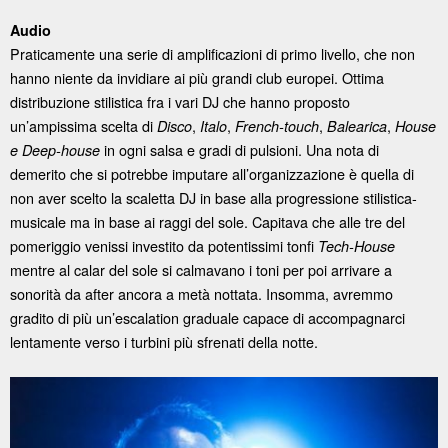
Audio
Praticamente una serie di amplificazioni di primo livello, che non
hanno niente da invidiare ai più grandi club europei. Ottima
distribuzione stilistica fra i vari DJ che hanno proposto
un’ampissima scelta di
,
,
,
,
Disco
Italo
French-touch
Balearica
House
in ogni salsa e gradi di pulsioni. Una nota di
e
Deep-house
demerito che si potrebbe imputare all’organizzazione è quella di
non aver scelto la scaletta DJ in base alla progressione stilistica-
musicale ma in base ai raggi del sole. Capitava che alle tre del
pomeriggio venissi investito da potentissimi tonfi
Tech-House
mentre al calar del sole si calmavano i toni per poi arrivare a
sonorità da after ancora a metà nottata. Insomma, avremmo
gradito di più un’escalation graduale capace di accompagnarci
lentamente verso i turbini più sfrenati della notte.