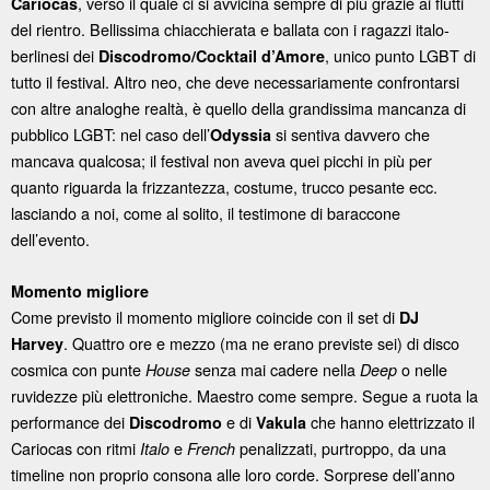
, verso il quale ci si avvicina sempre di più grazie ai flutti
Cariocas
del rientro. Bellissima chiacchierata e ballata con i ragazzi italo-
berlinesi dei
, unico punto LGBT di
Discodromo/Cocktail d’Amore
tutto il festival. Altro neo, che deve necessariamente confrontarsi
con altre analoghe realtà, è quello della grandissima mancanza di
pubblico LGBT: nel caso dell’
si sentiva davvero che
Odyssia
mancava qualcosa; il festival non aveva quei picchi in più per
quanto riguarda la frizzantezza, costume, trucco pesante ecc.
lasciando a noi, come al solito, il testimone di baraccone
dell’evento.
Momento migliore
Come previsto il momento migliore coincide con il set di
DJ
. Quattro ore e mezzo (ma ne erano previste sei) di disco
Harvey
cosmica con punte
senza mai cadere nella
o nelle
House
Deep
ruvidezze più elettroniche. Maestro come sempre. Segue a ruota la
performance dei
e di
che hanno elettrizzato il
Discodromo
Vakula
Cariocas con ritmi
e
penalizzati, purtroppo, da una
Italo
French
timeline non proprio consona alle loro corde. Sorprese dell’anno