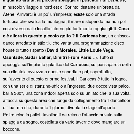
minuscolo villaggio e nord est di Corinto, distante un’oretta da
Atene. Arrivarci è un po’ un’impresa; esiste solo una strada
tortuosa che svalica la montagna, il mare è stupendo ma non poi
così diverso dalle località intorno più facilmente raggiungibili.
Cosa
, un chiosco-
c’è allora in questo piccolo golfo ? Il Cariocas bar
dance arredato in stile tiki che vanta una programmazione disco
house di tutto rispetto (
,
,
David Morales
Little Louie Vega
,
,
…). Tutto si
Osunlade
Sadar Bahar
Dimitri From Paris
appoggia sull’impianto galattico del
, sul passaparola della
Cariocas
sua clientela avvezza a queste sonorità e poi, soprattutto,
sull’avvento di questo enorme festival. Il Cariocas è tutto in legno,
con una serie di stanzine-ufficio all’ingresso, due docce vista palco,
bar a 360°, una zona indoor aperta solo su un lato che, a sua volta,
affaccia su questa area che funge da collegamento fra il dancefloor
e il bar ma che, durante il giorno, diventa lo stage all’aperto.
Poltroncine in pallet, tavolinetti da relax e l’affaccio privato sulla
spiaggia da sogno, costellata da varie taverne dove mangiare un
boccone.