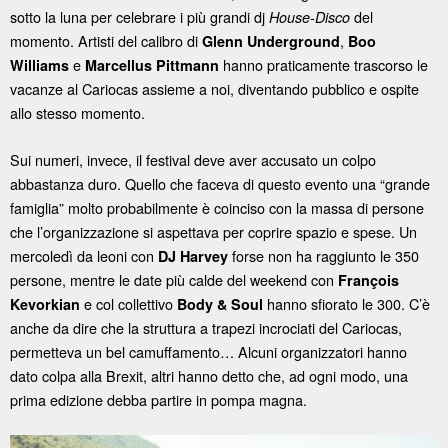
sotto la luna per celebrare i più grandi dj
del
House-Disco
momento. Artisti del calibro di
,
Glenn Underground
Boo
e
hanno praticamente trascorso le
Williams
Marcellus Pittmann
vacanze al Cariocas assieme a noi, diventando pubblico e ospite
allo stesso momento.
Sui numeri, invece, il festival deve aver accusato un colpo
abbastanza duro. Quello che faceva di questo evento una “grande
famiglia” molto probabilmente è coinciso con la massa di persone
che l’organizzazione si aspettava per coprire spazio e spese. Un
mercoledì da leoni con
forse non ha raggiunto le 350
DJ Harvey
persone, mentre le date più calde del weekend con
François
e col collettivo
hanno sfiorato le 300. C’è
Kevorkian
Body & Soul
anche da dire che la struttura a trapezi incrociati del Cariocas,
permetteva un bel camuffamento… Alcuni organizzatori hanno
dato colpa alla Brexit, altri hanno detto che, ad ogni modo, una
prima edizione debba partire in pompa magna.