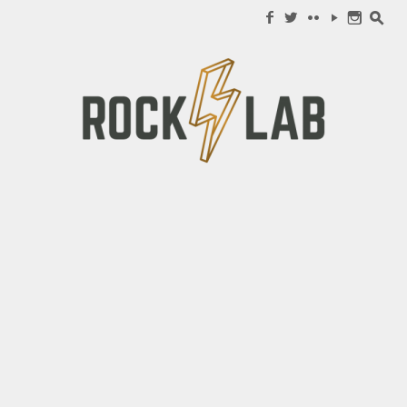
Search for:
f
w
c
y
n
s