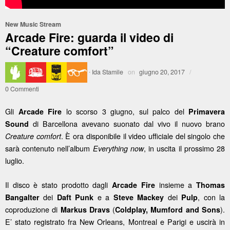
New Music Stream
Arcade Fire: guarda il video di
“Creature comfort”
·
Ida Stamile
on
giugno 20, 2017
/
0 Commenti
Gli
lo scorso 3 giugno, sul palco del
Arcade Fire
Primavera
di Barcellona avevano suonato dal vivo il nuovo brano
Sound
. È ora disponibile il video ufficiale del singolo che
Creature comfort
sarà contenuto nell’album
, in uscita il prossimo 28
Everything now
luglio.
Il disco è stato prodotto dagli
insieme a
Arcade Fire
Thomas
dei
e a
dei
, con la
Bangalter
Daft Punk
Steve Mackey
Pulp
coproduzione di
(
).
Markus Dravs
Coldplay, Mumford and Sons
E’ stato registrato fra New Orleans, Montreal e Parigi e uscirà in