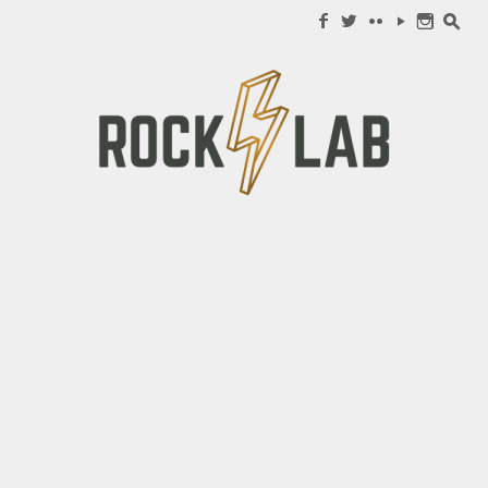
Search for:
f
w
c
y
n
s