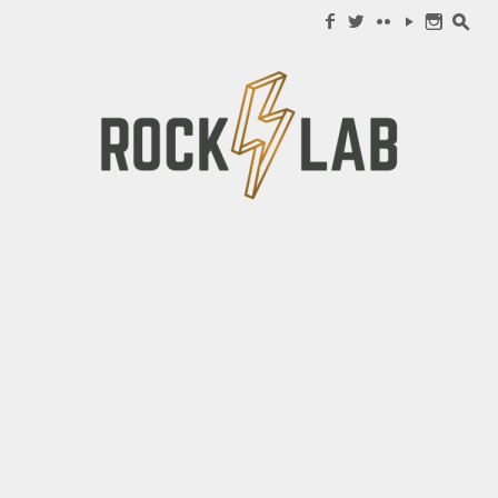
Search for:
f
w
c
y
n
s