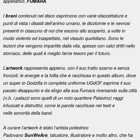
appellativo,
FUMARA
.
I
brani
contenuti nel disco esprimono con varie sfaccettature e
punti di vista i dissidi dell’animo umano, le dicotomie e le nevrosi
presenti in ciascuno di noi che escono allo scoperto, a volte in
modo violento ed inaspettato, nel vissuto quotidiano. Sono le
lezioni che vengono impartite dalla vita, spesso con calci dritti nello
stomaco, delle quali è meglio farne tesoro per il futuro.
L’
artwork
rappresenta appieno, con il suo tratto scarno e senza
fronzoli, le energie e la follia che è racchiusa in questo album, dove
un super io Godzilla in completa uniforme UGdOF esprime il suo
pacato disappunto e da sfogo alla sua Fumara riversando sulla città
(n.b. i palazzi sono quelli di un noto quartiere Patavino) raggi
infuocati e distruttivi, come le parole racchiuse nei testi e
nelle sonorità della band.
A curare l’artwork è stato l’artista poliedrico
Padovano
SunWeAre
, tatuatore, illustratore e molto altro, che ha