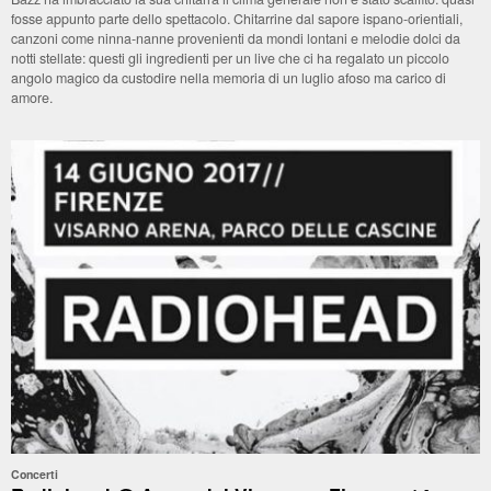
fosse appunto parte dello spettacolo. Chitarrine dal sapore ispano-orientiali,
canzoni come ninna-nanne provenienti da mondi lontani e melodie dolci da
notti stellate: questi gli ingredienti per un live che ci ha regalato un piccolo
angolo magico da custodire nella memoria di un luglio afoso ma carico di
amore.
Concerti