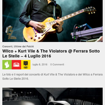
Concerti
,
Ultime dai Palchi
Wilco + Kurt Vile & The Violators @ Ferrara Sotto
Le Stelle – 4 Luglio 2016
·
luglio 8, 2016
·
0 Commenti
·
Le foto e il report del concerto di Kurt Vile & The Violators e dei Wilco a Ferrara
Sotto Le Stelle 2016.