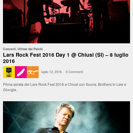
Concerti
,
Ultime dai Palchi
Lars Rock Fest 2016 Day 1 @ Chiusi (SI) – 8 luglio
2016
·
luglio 12, 2016
·
0 Commenti
·
Prima serata del Lars Rock Fest 2016 a Chiusi con Suuns, Brothers In Law e
Giungla.