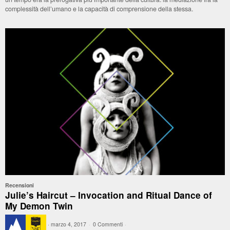
complessità dell’umano e la capacità di comprensione della stessa.
Recensioni
Julie’s Haircut – Invocation and Ritual Dance of
My Demon Twin
·
marzo 4, 2017
·
0 Commenti
·