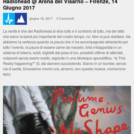
Radiohead @ Arena del Visarno – Firenze, 14
Giugno 2017
·
giugno 16, 2017
·
0 Commenti
·
La verità è che dei Radiohead si dice tutto e il contrario di tutto, ma del fatto
che siano la band più importante del nostro tempo, no. Non si può dubitare. Ne
abbiamo la certezza quando la paura che ci ha accompagnato strisciante per
tutto l’evento, la paura di essere carne da macello, folla intrappolata in un
sistema di tokens, soldi, biglietti dal peso d’oro, possibili vittime di attentati,
colpevoli senza averlo scelto, esplode in una Idioteque apocalittica. “Is This
Really happening?” Sì, sta davvero succedendo. Siamo in un bunker, senza
via d’uscita. Dovessimo morire ora, almeno, con questa musica, moriremmo
felici.