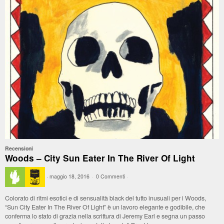
Recensioni
Woods – City Sun Eater In The River Of Light
·
maggio 18, 2016
·
0 Commenti
·
Colorato di ritmi esotici e di sensualità black del tutto inusuali per i Woods,
“Sun City Eater In The River Of Light” è un lavoro elegante e godibile, che
conferma lo stato di grazia nella scrittura di Jeremy Earl e segna un passo