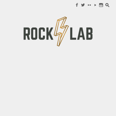
Search for:
f
w
c
y
n
s