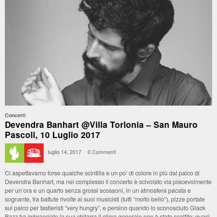
Concerti
Devendra Banhart @Villa Torlonia – San Mauro
Pascoli, 10 Luglio 2017
·
luglio 14, 2017
·
0 Commenti
·
Ci aspettavamo forse qualche scintilla e un po’ di colore in più dal palco di
Devendra Banhart, ma nel complesso il concerto è scivolato via piacevolmente
per un’ora e un quarto senza grossi scossoni, in un atmosfera pacata e
sognante, fra battute rivolte ai suoi musicisti (tutti “molto bello”), pizze portate
sul palco per tastieristi “very hungry”, e persino quando lo sconosciuto Giack
Bazz ha imbracciato la sua chitarra il clima generale non è stato scalfito: quasi