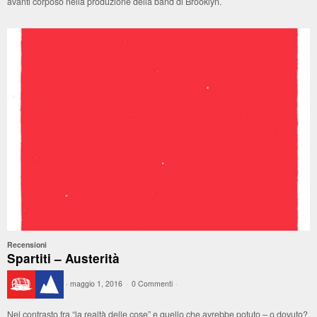
avanti corposo nella produzione della band di Brooklyn.
Recensioni
Spartiti – Austerità
·
maggio 1, 2016
·
0 Commenti
·
Nel contrasto fra “la realtà delle cose” e quello che avrebbe potuto – o dovuto?