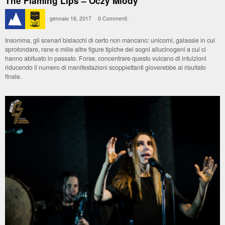
The Flaming Lips – Oczy Mlody
·
gennaio 16, 2017
·
0 Commenti
·
Insomma, gli scenari bislacchi di certo non mancano: unicorni, galassie in cui
sprofondare, rane e mille altre figure tipiche dei sogni allucinogeni a cui ci
hanno abituato in passato. Forse, concentrare questo vulcano di intuizioni
riducendo il numero di manifestazioni scoppiettanti gioverebbe al risultato
finale.