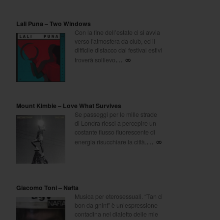
Lali Puna – Two Windows
Con la fine dell’estate ci si avvia
verso l'atmosfera da club, ed il
difficile distacco dai festival estivi
… ∞
troverà sollievo
Mount Kimbie – Love What Survives
Se passeggi per le mille strade
di Londra riesci a percepire un
costante flusso fluorescente di
… ∞
energia risucchiare la città.
Giacomo Toni – Nafta
Musica per eterosessuali. “Tan ci
bon da gnint” è un’espressione
contadina nel dialetto delle mie