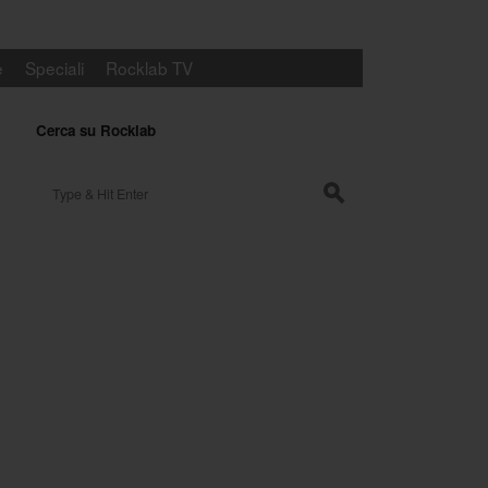
e
Speciali
Rocklab TV
Cerca su Rocklab
Search for:
s