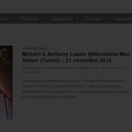
ioni
Rubriche
Classifiche
Concerti
Intervist
Ultime dai Palchi
Ministri & Anthony Laszlo @Hiroshima Mon
Amour (Torino) – 21 novembre 2015
concerto
culutra generale
hiroshima
live
ministri
torino
tour
·
novembre 24, 2015
·
0 Commenti
·
Due repliche, entrambe sold out, per i Ministri all’Hiroshima Mon
Amour di Torino. In apertura gli Anthony Laszlo, duo energico e
sorprendente che ha saputo dare la giusta carica al pubblico prima
dell’ingresso della band milanese.