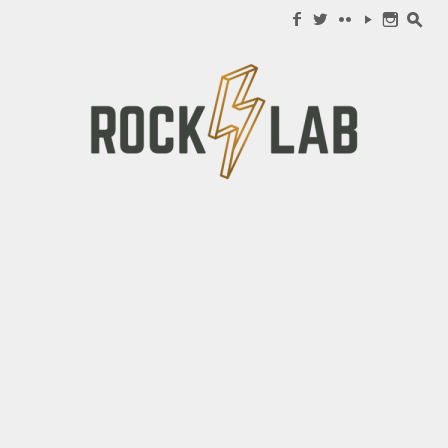
Search for:
f
w
c
y
n
s