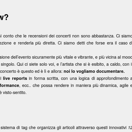
ew?
si conto che le recensioni dei concerti non sono abbastanza. Ci siam
ione e renderla più diretta. Ci siamo detti che forse era il caso d
ione dell’evento sicuramente più vitale e vibrante, e più vicina al moo
golo. Qui ci siete solo voi, e l’artista che si è esibito, a caldo, con i
 concerto è questo ed è lì e allora:
noi lo vogliamo documentare.
di
in forma scritta, con una logica di approfondimento 
live reports
, ecc.. che possa rendere in maniera più dinamica, agile 
rformance
 visto-sentito.
n sistema di tag che organizza gli articoli attraverso questi innovativi
1