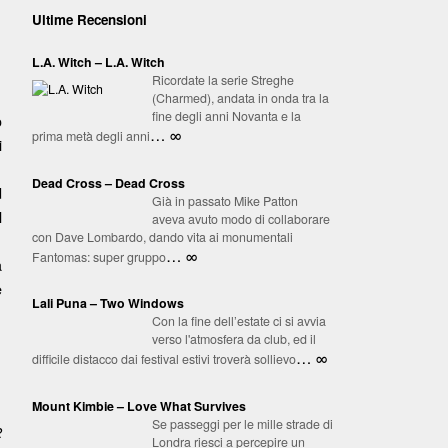
Ultime Recensioni
L.A. Witch – L.A. Witch
Ricordate la serie Streghe
(Charmed), andata in onda tra la
fine degli anni Novanta e la
o
… ∞
prima metà degli anni
i
Dead Cross – Dead Cross
d
Già in passato Mike Patton
l
aveva avuto modo di collaborare
con Dave Lombardo, dando vita ai monumentali
… ∞
Fantomas: super gruppo
a
e
Lali Puna – Two Windows
Con la fine dell’estate ci si avvia
verso l'atmosfera da club, ed il
… ∞
difficile distacco dai festival estivi troverà sollievo
Mount Kimbie – Love What Survives
Se passeggi per le mille strade di
2
Londra riesci a percepire un