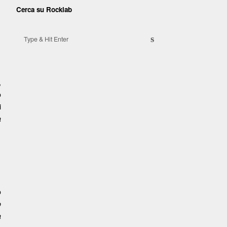
Cerca su Rocklab
Search for:
s
,
o
i
a
o
o
a