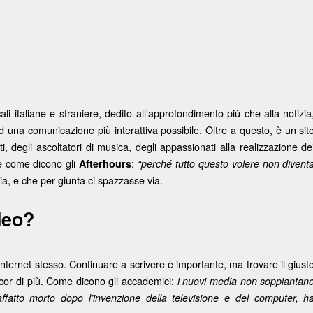
ali italiane e straniere, dedito all’approfondimento più che alla notizia
d una comunicazione più interattiva possibile. Oltre a questo, è un sit
, degli ascoltatori di musica, degli appassionati alla realizzazione de
i e come dicono gli
:
Afterhours
“perché tutto questo volere non divent
, e che per giunta ci spazzasse via.
deo?
 internet stesso. Continuare a scrivere è importante, ma trovare il giust
cor di più. Come dicono gli accademici:
i nuovi media non soppiantan
 affatto morto dopo l’invenzione della televisione e del computer, h