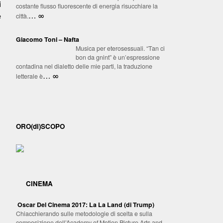
i
costante flusso fluorescente di energia risucchiare la
… ∞
e
città.
Giacomo Toni – Nafta
Musica per eterosessuali. “Tan ci
bon da gnint” è un’espressione
contadina nel dialetto delle mie parti, la traduzione
… ∞
letterale è
ORO(di)SCOPO
CINEMA
Oscar Del Cinema 2017: La La Land (di Trump)
Chiacchierando sulle metodologie di scelta e sulla
composizione dell’Academy of Motion Picture Arts and