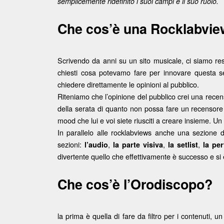
semplicemente ridefinito i suoi campi e il suo ruolo.
Che cos’è una Rocklabvi
Scrivendo da anni su un sito musicale, ci siamo re
chiesti cosa potevamo fare per innovare questa sez
chiedere direttamente le opinioni al pubblico.
Riteniamo che l’opinione del pubblico crei una recens
della serata di quanto non possa fare un recensore sin
mood che lui e voi siete riusciti a creare insieme. Un
In parallelo alle rocklabviews anche una sezione 
sezioni:
,
,
,
l’audio
la parte visiva
la setlist
la pe
divertente quello che effettivamente è successo e si è
Che cos’è l’Orodiscopo?
la prima è quella di fare da filtro per i contenuti, u