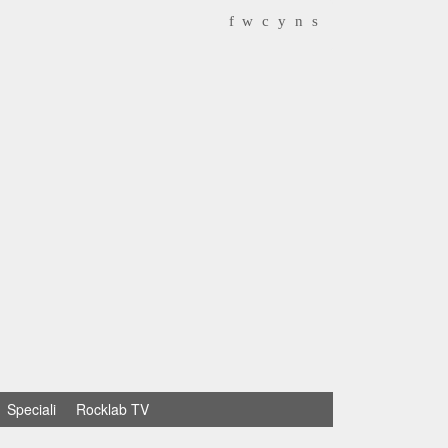
f
w
c
y
n
s
Speciali
Rocklab TV