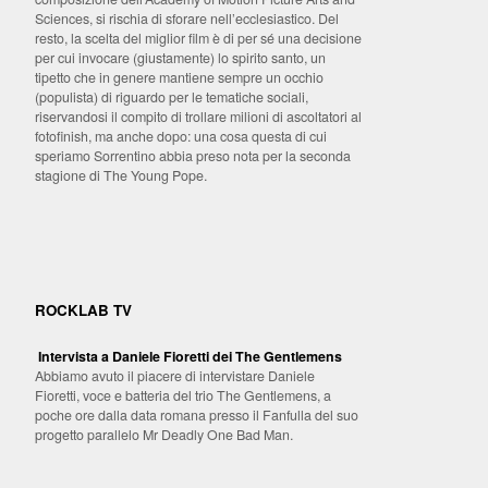
Sciences, si rischia di sforare nell’ecclesiastico. Del
resto, la scelta del miglior film è di per sé una decisione
per cui invocare (giustamente) lo spirito santo, un
tipetto che in genere mantiene sempre un occhio
(populista) di riguardo per le tematiche sociali,
riservandosi il compito di trollare milioni di ascoltatori al
fotofinish, ma anche dopo: una cosa questa di cui
speriamo Sorrentino abbia preso nota per la seconda
stagione di The Young Pope.
ROCKLAB TV
Intervista a Daniele Fioretti dei The Gentlemens
Abbiamo avuto il piacere di intervistare Daniele
Fioretti, voce e batteria del trio The Gentlemens, a
poche ore dalla data romana presso il Fanfulla del suo
progetto parallelo Mr Deadly One Bad Man.