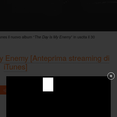
unes il nuovo album “
” in uscita il 30
The Day Is My Enemy
y Enemy [Anteprima streaming di
iTunes]
+1