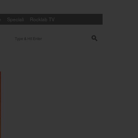
e
Speciali
Rocklab TV
Search for:
s