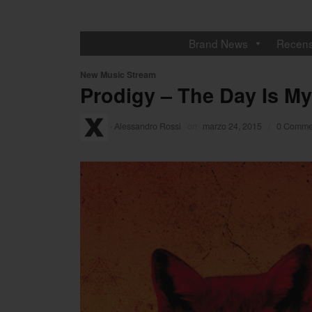
Brand News
Recens
New Music Stream
Prodigy – The Day Is M
·
Alessandro Rossi
on
marzo 24, 2015
/
0 Comme