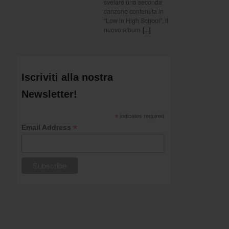
svelare una seconda
canzone contenuta in
“Low in High School”, il
nuovo album
[...]
Iscriviti alla nostra
Newsletter!
*
indicates required
*
Email Address