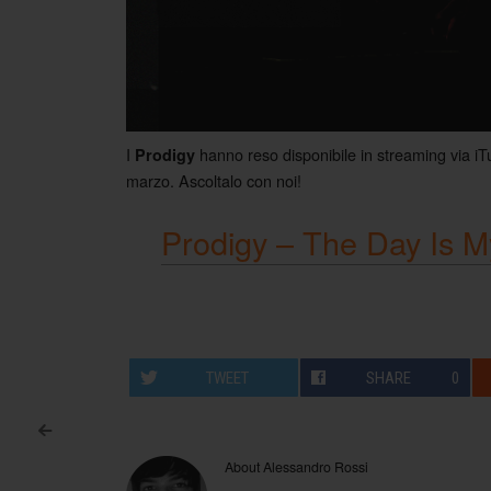
I
hanno reso disponibile in streaming via iT
Prodigy
marzo. Ascoltalo con noi!
Prodigy – The Day Is M
TWEET
SHARE
0
<
Post navigation
About Alessandro Rossi