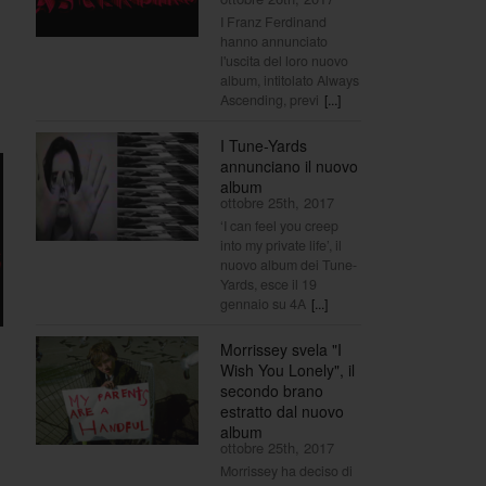
I Franz Ferdinand
hanno annunciato
l'uscita del loro nuovo
album, intitolato Always
Ascending, previ
[...]
I Tune-Yards
annunciano il nuovo
album
ottobre 25th, 2017
‘I can feel you creep
into my private life’, il
nuovo album dei Tune-
Yards, esce il 19
gennaio su 4A
[...]
Morrissey svela "I
Wish You Lonely", il
secondo brano
estratto dal nuovo
album
ottobre 25th, 2017
Morrissey ha deciso di