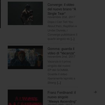
Converge: il video
del nuovo brano "A
Single Tear"
novembre 2nd, 2017
Dopo I Can Tell You
About Pain, Reptilian e
Under Duress, i
Converge pubblicano il
quarto singolo es
[...]
Gomma: guarda il
video di "Vacanza"
novembre 2nd, 2017
Vacanza è il primo
singolo dal nuovo
EP dei GOMMA.
Guarda il video
liberamente ispirato a
Strang
[...]
Franz Ferdinand: il
>
nuovo singolo
"Always Ascending"
ottobre 26th, 2017