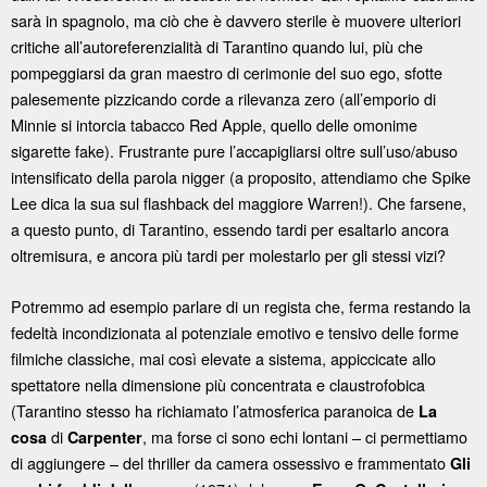
sarà in spagnolo, ma ciò che è davvero sterile è muovere ulteriori
critiche all’autoreferenzialità di Tarantino quando lui, più che
pompeggiarsi da gran maestro di cerimonie del suo ego, sfotte
palesemente pizzicando corde a rilevanza zero (all’emporio di
Minnie si intorcia tabacco Red Apple, quello delle omonime
sigarette fake). Frustrante pure l’accapigliarsi oltre sull’uso/abuso
intensificato della parola nigger (a proposito, attendiamo che Spike
Lee dica la sua sul flashback del maggiore Warren!). Che farsene,
a questo punto, di Tarantino, essendo tardi per esaltarlo ancora
oltremisura, e ancora più tardi per molestarlo per gli stessi vizi?
Potremmo ad esempio parlare di un regista che, ferma restando la
fedeltà incondizionata al potenziale emotivo e tensivo delle forme
filmiche classiche, mai così elevate a sistema, appiccicate allo
spettatore nella dimensione più concentrata e claustrofobica
(Tarantino stesso ha richiamato l’atmosferica paranoica de
La
di
, ma forse ci sono echi lontani – ci permettiamo
cosa
Carpenter
di aggiungere – del thriller da camera ossessivo e frammentato
Gli