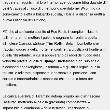
tregue e antagonismi al loro interno, agendo come tribù dualiste di
Lévi-Strauss al chiuso di un emporio sperduto nel Wyoming (la
zona-camino eletta a baluardo sudista, il bar e la dispensa eretti a
nuova Filadelfia dell’Unione).
Più che al sedicente sceriffo di Red Rock, il compito – illusorio,
fallimentare – di mettere i paletti e segnare la frontiera spetta
all’inglese
(
.) Boia in bombetta che
Oswaldo Mobray
Tim Roth
traccia il crocevia della morte nel confine tra giustizia di frontiera –
quella “dissetante”, a cui si abbeverano gli ebbri del fuoco della
vendetta privata, quella di
e del suo finale
Django Unchained
bloodshed hongkonghese, insomma – e giustizia legale, quella
“giusta” e tollerata, dispensata in “assenza di passione”, con
sereno e imperturbabile distacco da chi monta la forca per
mestiere.
La carica eversiva di Tarantino detona proprio nel disinnescare
l’assunto, mettendo al palo la (presunta) compostezza –
impassibile di condanna – delle istituzioni, reazionarie o