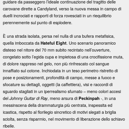
guidare da passeggero l’ideale continuazione del tragitto delle
carovane dirette a Candyland, verso la nuova messa in campo di
duelli incrociati e rapporti di forza rovesciati in un riequilibrio
perennemente sul punto di esplodere.
È una strada isolata, persa nel nulla di una bufera metafisica,
quella imboccata da
. Uno scenario panoramico
Hateful Eight
disteso nel nitore del 70 mm subito recintato nell’ouverture,
congelato sotto l’egida cupa e impietosa di una crocifissione muta,
di dolore rappreso nel gelo, non più rinfrescato col sangue
innaffiato sul cotone. Inchiodata in un teso perimetro ristretto di
pose e posizionamenti, profondità di campo, messe a fuoco e
sfocature su dettagli, oggetti (la caffettiera), visi e raccordi di
sguardo stagliati in un iperrealismo sfumato – meno colori accesi
del
, meno arsura di
-, in una
Johnny Guitar di Ray
Peckinpah
messinscena della drammaturgia più centrata, inspessita ed
icastica, rispetto al florilegio sincretico di motivi slegati a briglia
sciolta, senza risparmio, nel movimento di liberazione dello schiavo
ribelle.