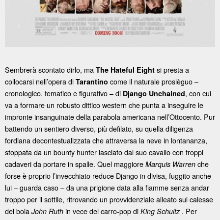
Sembrerà scontato dirlo, ma
si presta a
The Hateful Eight
collocarsi nell’opera di
come il naturale prosièguo –
Tarantino
cronologico, tematico e figurativo – di
, con cui
Django Unchained
va a formare un robusto dittico western che punta a inseguire le
impronte insanguinate della parabola americana nell’Ottocento. Pur
battendo un sentiero diverso, più defilato, su quella diligenza
fordiana decontestualizzata che attraversa la neve in lontananza,
stoppata da un bounty hunter lasciato dal suo cavallo con troppi
cadaveri da portare in spalle. Quel maggiore
che
Marquis Warren
forse è proprio l’invecchiato reduce Django in divisa, fuggito anche
lui – guarda caso – da una prigione data alla fiamme senza andar
troppo per il sottile, ritrovando un provvidenziale alleato sul calesse
del boia
in vece del carro-pop di
. Per
John Ruth
King Schultz