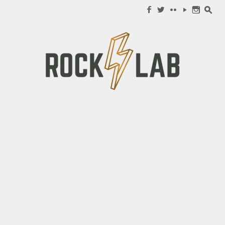
Search for:
f
w
c
y
n
s