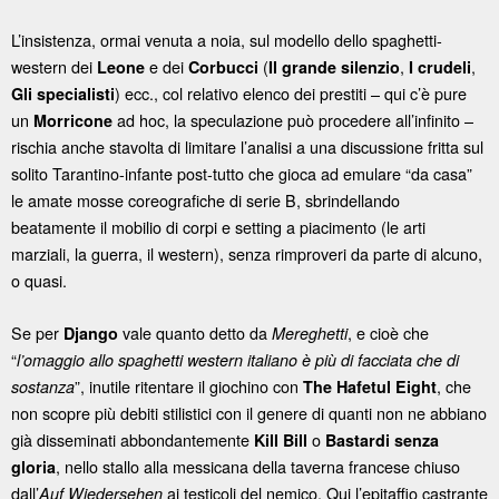
L’insistenza, ormai venuta a noia, sul modello dello spaghetti-
western dei
e dei
(
,
,
Leone
Corbucci
Il grande silenzio
I crudeli
) ecc., col relativo elenco dei prestiti – qui c’è pure
Gli specialisti
un
ad hoc, la speculazione può procedere all’infinito –
Morricone
rischia anche stavolta di limitare l’analisi a una discussione fritta sul
solito Tarantino-infante post-tutto che gioca ad emulare “da casa”
le amate mosse coreografiche di serie B, sbrindellando
beatamente il mobilio di corpi e setting a piacimento (le arti
marziali, la guerra, il western), senza rimproveri da parte di alcuno,
o quasi.
Se per
vale quanto detto da
, e cioè che
Django
Mereghetti
“
l’omaggio allo spaghetti western italiano è più di facciata che di
”, inutile ritentare il giochino con
, che
sostanza
The Hafetul Eight
non scopre più debiti stilistici con il genere di quanti non ne abbiano
già disseminati abbondantemente
o
Kill Bill
Bastardi senza
, nello stallo alla messicana della taverna francese chiuso
gloria
dall’
ai testicoli del nemico. Qui l’epitaffio castrante
Auf Wiedersehen