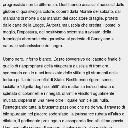
progressiste non fa differenza. Destituendo assassini nascosti dalle
giubbe di qualsivoglia colore, coperti dalla Morale del soldato, dai
mandanti di morte o dai mandati del cacciatore di taglie, protetti
dalle carte della Legge. Autorità maiuscola che eredita il posto, o
meglio, l’impostura, del positivismo scientista travisato, della
frenologia aberrante che garantiva al podestà di Candyland la
naturale sottomissione del negro.
Uomo nero, inferno bianco. L’esito sovversivo del capitolo finale è
quello di riappropriarsi della vituperata giustizia di frontiera,
sporcando con le mani insozzate delle vittime gli strumenti della
tortura pulita dei carnefici di Stato. Restituendo rigore, senso,
lucidità e “dignità degli sconfitti” alla mattanza indiscriminata e
spietata di colonnelli e rinnegati, di vinti e vincitori ugualmente
mutilati, dispersi in una neve oltre il quale non c’è più nulla.
Reintegrando tutta la bruciante passione che ne deriva, il travaso di
bile spurgato nel piacere soddisfatto, la jouissance rubata all’altro e
dilatata, il godimento prolungato e assaporato fino all’ultima goccia.
Una medaglia sporca di sangue al valore dell’unica missione