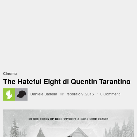
Cinema
The Hateful Eight di Quentin Tarantino
·
Daniele Badella
on
febbraio 9, 2016
/
0 Commenti