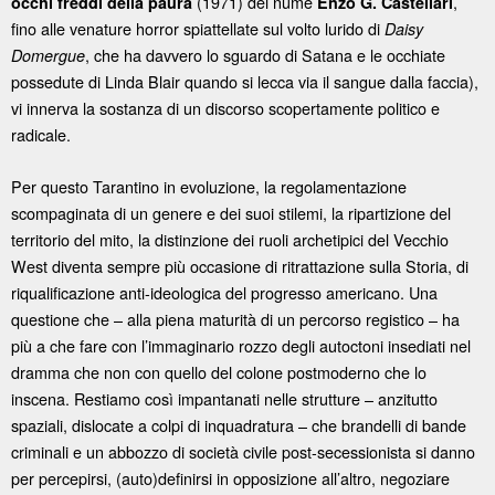
(1971) del nume
,
occhi freddi della paura
Enzo G. Castellari
fino alle venature horror spiattellate sul volto lurido di
Daisy
, che ha davvero lo sguardo di Satana e le occhiate
Domergue
possedute di Linda Blair quando si lecca via il sangue dalla faccia),
vi innerva la sostanza di un discorso scopertamente politico e
radicale.
Per questo Tarantino in evoluzione, la regolamentazione
scompaginata di un genere e dei suoi stilemi, la ripartizione del
territorio del mito, la distinzione dei ruoli archetipici del Vecchio
West diventa sempre più occasione di ritrattazione sulla Storia, di
riqualificazione anti-ideologica del progresso americano. Una
questione che – alla piena maturità di un percorso registico – ha
più a che fare con l’immaginario rozzo degli autoctoni insediati nel
dramma che non con quello del colone postmoderno che lo
inscena. Restiamo così impantanati nelle strutture – anzitutto
spaziali, dislocate a colpi di inquadratura – che brandelli di bande
criminali e un abbozzo di società civile post-secessionista si danno
per percepirsi, (auto)definirsi in opposizione all’altro, negoziare