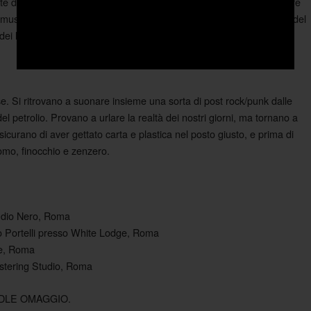
ste di produttore artistico ha reso meno acerbe e complesse le nostre
io musicale semplice e d’impatto ma molto forte emotivamente quasi del
 dei
.
Mary
ese. Si ritrovano a suonare insieme una sorta di post rock/punk dalle
del petrolio. Provano a urlare la realtà dei nostri giorni, ma tornano a
curano di aver gettato carta e plastica nel posto giusto, e prima di
momo, finocchio e zenzero.
tudio Nero, Roma
eo Portelli presso White Lodge, Roma
ge, Roma
stering Studio, Roma
NDLE OMAGGIO.