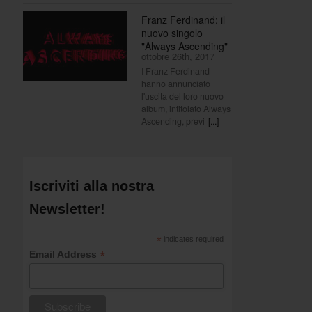
Franz Ferdinand: il
nuovo singolo
"Always Ascending"
ottobre 26th, 2017
I Franz Ferdinand
hanno annunciato
l'uscita del loro nuovo
album, intitolato Always
Ascending, previ
[...]
Iscriviti alla nostra
Newsletter!
*
indicates required
*
Email Address