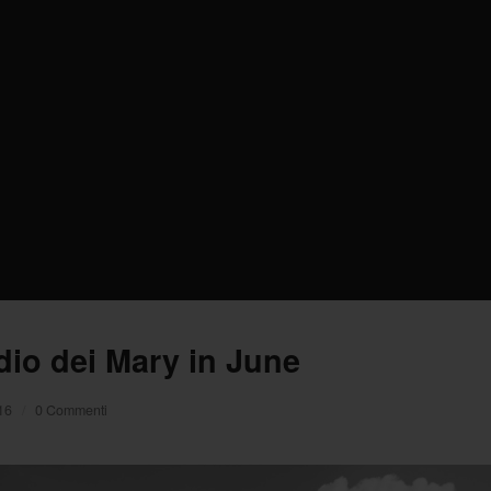
dio dei Mary in June
16
/
0 Commenti