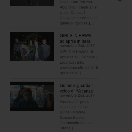
>
Dopo I Can Tell You
About Pain, Reptilian e
Under Duress, i
Converge pubblicano il
quarto singolo es
[...]
GIRLS IN HAWAII:
ad aprile in Italia
novembre 2nd, 2017
GIRLS IN HAWAII 18
Aprile 2018 - Bologna –
Locomotiv info:
www.locomotivclub.it 19
Aprile 2018
[...]
Gomma: guarda il
video di "Vacanza"
novembre 2nd, 2017
Vacanza è il primo
singolo dal nuovo
EP dei GOMMA.
Guarda il video
liberamente ispirato a
Strang
[...]