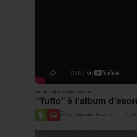
Comunicati
,
New Music Stream
“Tuffo” è l’album d’esor
·
Alessandro Rossi
on
marzo 21, 20