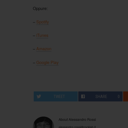
Oppure:
–
Spotify
–
iTunes
–
Amazon
–
Google Play
TWEET
SHARE
0
About Alessandro Rossi
alessandro.rossi@rocklab.it