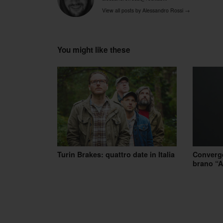
View all posts by Alessandro Rossi
→
You might like these
Turin Brakes: quattro date in Italia
Converge
brano “A