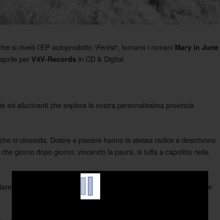
he si rivelò l’EP autoprodotto “
“, tornano i romani
Ferirsi
Mary in June
 aprile per
in CD & Digital.
V4V-Records
ate ed allucinanti che esplora la nostra personalissima provincia
ò che ci circonda. Dolore e piacere hanno la stessa radice e descrivono
he giorno dopo giorno, vincendo la paura, si tuffa a capofitto nella
scartare canzoni dall’hard disk e a mettere continuamente in discussione