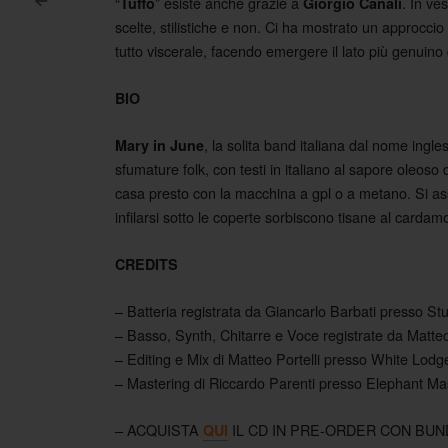
“
” esiste anche grazie a
. In ve
Tuffo
Giorgio Canali
<
Post navigation
scelte, stilistiche e non. Ci ha mostrato un approcc
tutto viscerale, facendo emergere il lato più genuino
BIO
, la solita band italiana dal nome ingl
Mary in June
sfumature folk, con testi in italiano al sapore oleoso 
casa presto con la macchina a gpl o a metano. Si assi
infilarsi sotto le coperte sorbiscono tisane al carda
CREDITS
– Batteria registrata da Giancarlo Barbati presso S
– Basso, Synth, Chitarre e Voce registrate da Matt
– Editing e Mix di Matteo Portelli presso White Lod
– Mastering di Riccardo Parenti presso Elephant Ma
– ACQUISTA
IL CD IN PRE-ORDER CON BU
QUI