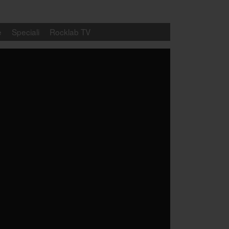
e
Speciali
Rocklab TV