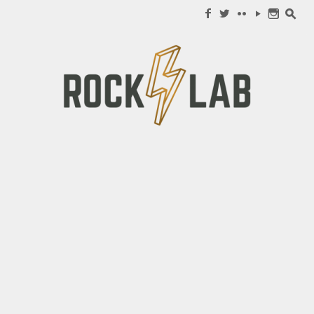
Search for:
f
w
c
y
n
s