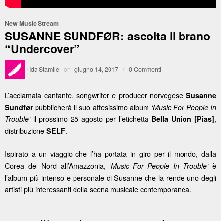
New Music Stream
SUSANNE SUNDFØR: ascolta il brano
“Undercover”
·
Ida Stamile
on
giugno 14, 2017
/
0 Commenti
L’acclamata cantante, songwriter e producer norvegese
Susanne
pubblicherà il suo attesissimo album
Sundfør
‘Music For People In
il prossimo 25 agosto per l’etichetta
,
Trouble’
Bella Union
[Pias]
distribuzione
.
SELF
Ispirato a un viaggio che l’ha portata in giro per il mondo, dalla
Corea del Nord all’Amazzonia, ‘
è
Music For People In Trouble’
l’album più intenso e personale di Susanne che la rende uno degli
artisti più interessanti della scena musicale contemporanea.