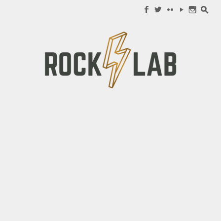
Search for:
f
w
c
y
n
s