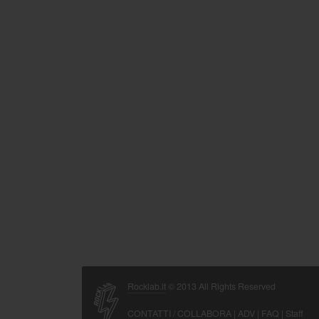
Rocklab.it
© 2013 All Rights Reserved
CONTATTI / COLLABORA
|
ADV
|
FAQ
|
Staff