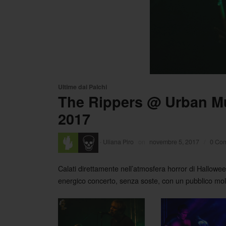
Ultime dai Palchi
The Rippers @ Urban Mus
2017
·
Uliana Piro
on
novembre 5, 2017
/
0 Co
Calati direttamente nell’atmosfera horror di Halloween
energico concerto, senza soste, con un pubblico molto