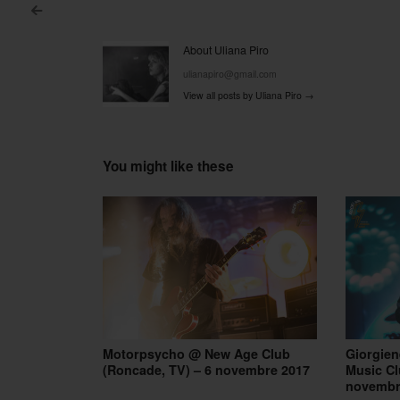
<
Post navigation
About Uliana Piro
ulianapiro@gmail.com
View all posts by Uliana Piro
→
You might like these
Motorpsycho @ New Age Club
Giorgien
(Roncade, TV) – 6 novembre 2017
Music Cl
novembr