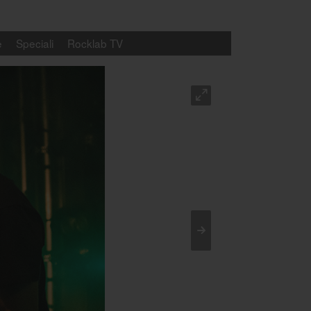
e
Speciali
Rocklab TV
O
>