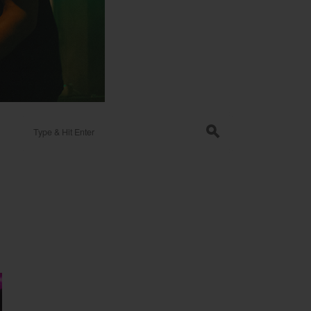
Search for:
s