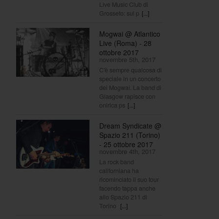
Live Music Club di
Grosseto: sul p
[...]
Mogwai @ Atlantico
Live (Roma) - 28
ottobre 2017
novembre 5th, 2017
C'è sempre qualcosa di
speciale in un concerto
dei Mogwai. La band di
Glasgow rapisce con
onirica ps
[...]
Dream Syndicate @
Spazio 211 (Torino)
- 25 ottobre 2017
novembre 4th, 2017
La rock band
californiana ha
ricominciato il suo tour
facendo tappa anche
allo Spazio 211 di
Torino
[...]