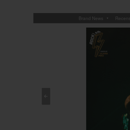
Brand News
Recens
<