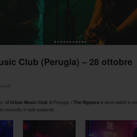
•
•
•
•
•
•
•
•
•
•
•
•
ic Club (Perugia) – 28 ottobre
mmenti
, all’
di Perugia, i
si sono esibiti in un
Urban Music Club
The Rippers
 coinvolto in balli scatenati