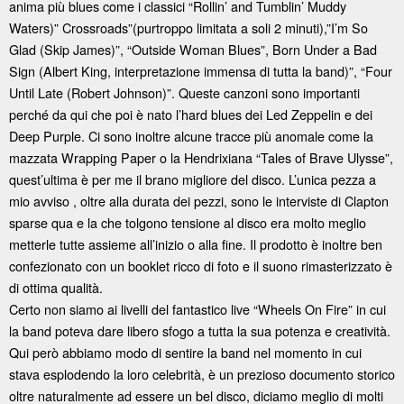
anima più blues come i classici “Rollin’ and Tumblin’ Muddy
Waters)” Crossroads”(purtroppo limitata a soli 2 minuti),”I’m So
Glad (Skip James)”, “Outside Woman Blues”, Born Under a Bad
Sign (Albert King, interpretazione immensa di tutta la band)”, “Four
Until Late (Robert Johnson)”. Queste canzoni sono importanti
perché da qui che poi è nato l’hard blues dei Led Zeppelin e dei
Deep Purple. Ci sono inoltre alcune tracce più anomale come la
mazzata Wrapping Paper o la Hendrixiana “Tales of Brave Ulysse”,
quest’ultima è per me il brano migliore del disco. L’unica pezza a
mio avviso , oltre alla durata dei pezzi, sono le interviste di Clapton
sparse qua e la che tolgono tensione al disco era molto meglio
metterle tutte assieme all’inizio o alla fine. Il prodotto è inoltre ben
confezionato con un booklet ricco di foto e il suono rimasterizzato è
di ottima qualità.
Certo non siamo ai livelli del fantastico live “Wheels On Fire” in cui
la band poteva dare libero sfogo a tutta la sua potenza e creatività.
Qui però abbiamo modo di sentire la band nel momento in cui
stava esplodendo la loro celebrità, è un prezioso documento storico
oltre naturalmente ad essere un bel disco, diciamo meglio di molti