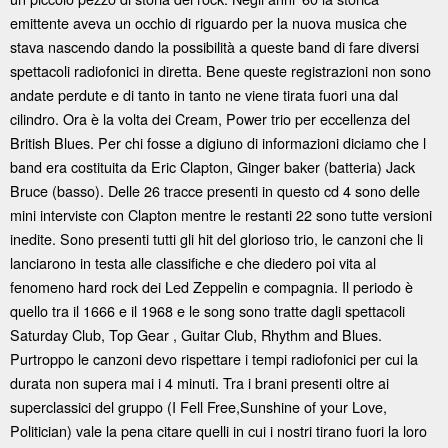
emittente aveva un occhio di riguardo per la nuova musica che
stava nascendo dando la possibilità a queste band di fare diversi
spettacoli radiofonici in diretta. Bene queste registrazioni non sono
andate perdute e di tanto in tanto ne viene tirata fuori una dal
cilindro. Ora è la volta dei Cream, Power trio per eccellenza del
British Blues. Per chi fosse a digiuno di informazioni diciamo che l
band era costituita da Eric Clapton, Ginger baker (batteria) Jack
Bruce (basso). Delle 26 tracce presenti in questo cd 4 sono delle
mini interviste con Clapton mentre le restanti 22 sono tutte versioni
inedite. Sono presenti tutti gli hit del glorioso trio, le canzoni che li
lanciarono in testa alle classifiche e che diedero poi vita al
fenomeno hard rock dei Led Zeppelin e compagnia. Il periodo è
quello tra il 1666 e il 1968 e le song sono tratte dagli spettacoli
Saturday Club, Top Gear , Guitar Club, Rhythm and Blues.
Purtroppo le canzoni devo rispettare i tempi radiofonici per cui la
durata non supera mai i 4 minuti. Tra i brani presenti oltre ai
superclassici del gruppo (I Fell Free,Sunshine of your Love,
Politician) vale la pena citare quelli in cui i nostri tirano fuori la loro