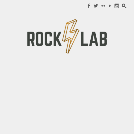
Search for:
f
w
c
y
n
s