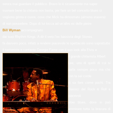
senza mai guardare il pubblico. Bravo lo è sicuramente ma saper
suonare bene la chitarra non basta, per fare un bel concerto blues ci
vogliono grinta e cuore, cose che Mick ha dimostrato (almeno stasera)
di non possedere. Dopo di lui tocca ad un’altro ex delle pietre
Bill Wyman
accompagnato
dai suoi Rhythm Kings. A dir il vero l’ex bassista degli Stones
fa davvero poco, infatti a rendere piacevole lo spettacolo sono soprattutto
il tastierista e cantante Georgie Fame con il suo look alla Elvis e
il grande chitarrista
Albert
Lee, uno di quelli di cui si
parla sempre poco ma che
con la sei corde
ci sa fare come pochi. Tra
classici del Rock & Roll e
piacevoli
slow blues, dove si può
ammirare tutta la bravura di