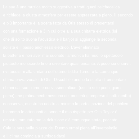
La sua è una musica molto suggestiva a tratti quasi psichedelica
e richiede la giusta atmosfera per essere apprezzata a pieno. Il secondo
e più importante è la scelta fatta da Otis stesso di presentarsi
con una formazione a 3 in cui oltre alla sua chitarra elettrica (lui
che di solito suona l’acustica e il banjo) si aggiunge la seconda
solista e il basso anch’esso elettrico. L’aver eliminato
la batteria e non aver mai suonato l’armonica ha reso lo spettacolo
piuttosto monocorde fino a diventare quasi pesante. A poco sono serviti
i virtuosismi alla chitarra dell’ottimo Eddie Turner e la comunque
ottima prova vocale di Otis. Discutibile anche la scelta di presentare
i brani dal suo ultimo e nuovissimo album (uscito solo pochi giorni
prima) che praticamente nessuno dei presenti (compreso il sottoscritto)
conosceva, questo ha ridotto al minimo la partecipazione del pubblico.
Insomma le attenuanti ci sono e il mio rispetto per Otis Taylor è
rimasto immutato ma la delusione c’è comunque stata, peccato.
Cala la sera sulla piazza del Duomo ormai piena all’inverosimile
e il clima comincia a
surriscaldarsi