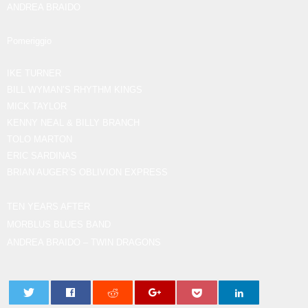
ANDREA BRAIDO
Pomeriggio
IKE TURNER
BILL WYMAN’S RHYTHM KINGS
MICK TAYLOR
KENNY NEAL & BILLY BRANCH
TOLO MARTON
ERIC SARDINAS
BRIAN AUGER’S OBLIVION EXPRESS
TEN YEARS AFTER
MORBLUS BLUES BAND
ANDREA BRAIDO – TWIN DRAGONS