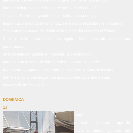
alle stelle. La versione è molto lunga e psichedelica e la sua
interpretazione vocale è degna dei tempi d’oro dei Led
Zeppelin. Purtroppo questo è l’ultimo brano a cui segue
la premiazione da parte del sindaco e il saluto alla folla che lo osanna.
Sinceramente avevo dei dubbi sulla qualità del concerto di Robert
Plant e sullo stato della sua ugola. Dubbi spazzati via da una
performance
straordinaria per qualità ed intensità, anche la band
non è più un insieme di comprimari a supporto del leader
ma un vero gruppo con delle ottime individualità. Con l’esibizione
di Plant si conclude la giornata di sabato che devo dire è stata
davvero di ottimo livello.
DOMENICA
13
Sotto
un sole caldissimo si apre la
terza e ultima giornata del