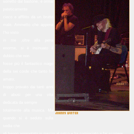
sorretto dal bastone, è ormai
pateticamente
cieco e afflitto da un brutto
male. Ammetto che appena
l’ho visto
in me ,oltre alla pena
enorme, si è insinuato il
dubbio che non
fosse più il fantastico mago
della sei corde che tanto ho
amato;
troppo provato dai tanti anni
di abusi per una vita
dedicata da sempre
totalmente alla musica. Ma
quando si è seduto sulla
sedia che
gli hanno approntato in mezzo al palco e ha cominciato a far scorrere