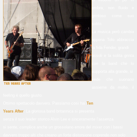
ombra, non fluido e
grintoso come suo
solito.
La musica però cambia
appena Tolo abbraccia
la fida Fender, grandi
assoli e la solita grinta
con la band che lo
supporta alla grande, si
vede che suonano
assieme da molto, il
feeling è quello giusto.
Ottimo spettacolo davvero. Passiamo così hai
Ten
Years After
: La gloriosa band britannica si presenta
senza il suo leader storico Alvin Lee e sinceramente l’assenza
si sente, complice anche un grossolano errore del mixer con i bassi
davvero troppo alti che creano un forte distorsione coprendo non solo