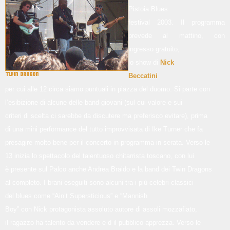
Pistoia Blues
festival 2003. Il programma
prevede al mattino, con
ingresso gratuito,
lo show di
Nick
Beccatini
per cui alle 12 circa siamo puntuali in piazza del duomo. Si parte con
l’esibizione di alcune delle band giovani (sul cui valore e sui
criteri di scelta ci sarebbe da discutere ma preferisco evitare), prima
di una mini performance del tutto improvvisata di Ike Turner che fa
presagire molto bene per il concerto in programma in serata. Verso le
13 inizia lo spettacolo del talentuoso chitarrista toscano, con lui
è presente sul Palco anche Andrea Braido e la band dei Twin Dragons
al completo. I brani eseguiti sono alcuni tra i più celebri classici
del blues come “Ain’t Supersticious” e “Mannish
Boy” con Nick protagonista assoluto autore di assoli mozzafiato,
il ragazzo ha talento da vendere e d il pubblico apprezza. Verso le