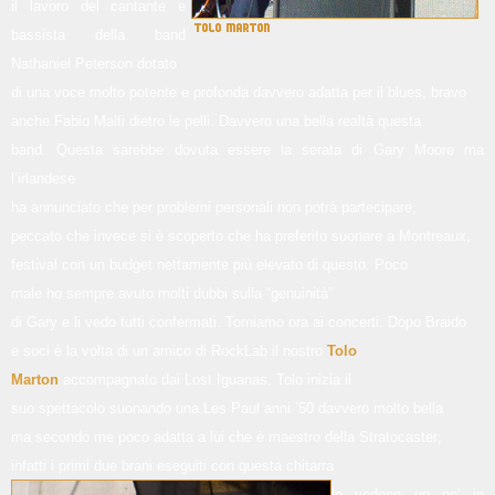
il lavoro del cantante e
bassista della band
Nathaniel Peterson dotato
di una voce molto potente e profonda davvero adatta per il blues, bravo
anche Fabio Malfi dietro le pelli. Davvero una bella realtà questa
band. Questa sarebbe dovuta essere la serata di Gary Moore ma
l’irlandese
ha annunciato che per problemi personali non potrà partecipare,
peccato che invece si è scoperto che ha preferito suonare a Montreaux,
festival con un budget nettamente più elevato di questo. Poco
male ho sempre avuto molti dubbi sulla “genuinità”
di Gary e li vedo tutti confermati. Torniamo ora ai concerti: Dopo Braido
e soci è la volta di un amico di RockLab il nostro
Tolo
Marton
accompagnato dai Lost Iguanas. Tolo inizia il
suo spettacolo suonando una Les Paul anni ’50 davvero molto bella
ma secondo me poco adatta a lui che è maestro della Stratocaster;
infatti i primi due brani eseguiti con questa
chitarra
lo vedono un po’ in