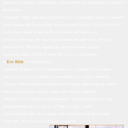
passano comunque abbastanza velocemente tra chiacchiere musicali e
discussioni
impegnate. Dopo una doccia ristoratrice e un bel pranzo tipico ci avviamo
verso piazza del Duomo luogo dove si tiene il festival. Le vie del centro
sono piene zeppe di bancarelle e il popolo del blues è più
colorato e informa che mai. Dopo le esibizioni delle band vincitrici
del concorso “Bluesin” organizzato per promuovere i gruppi
emergenti italiani il festival entra nel vivo con l’esibizione
di
Eric Bibb
. Il cinquantenne
musicista di New York è in buona forma e ci presenta il suo blues
semi acustico. Eric è dotato di una ottima voce calda e profonda
e la sua chitarra acustica detta bene e il tempo delle song dal sapore
folk lasciando però il giusto spazio alle sfuriate elettriche
della band che lo supporta ottimamente. I Brani proposti sono tratti
principalmente dal suo ultimo cd “Natural Light”, disco
a forti impronte folk che si ispira molto alla lezione di Mississippi
John Hurt. 40 minuti circa di blues di
grande