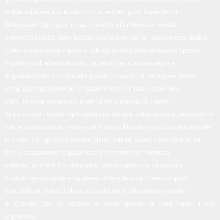
le dita sulla sua axe è stato come se il tempo si fosse fermato.
Nonostante tutti i guai la sua maestria alla chitarra è rimasta
sempre la stessa, sono bastate poche note per far passare ogni dubbio.
Certo la voce ormai è poca e Johnny la dosa bene relegando spesso
le parti vocali all’armonicista. La band che lo accompagna è
di grande livello e svolge alla grande il compito di sorreggere Winter
ormai (purtroppo) non più in grado di tenere il palco come una
volta. Io ero praticamente in prima fila a non più di 3 metri
da lui e sono rimasto rapito dalla sua tecnica, velocissimo e precisissimo
con la mano sinistra mentre con il solo pollice destro pizzica lentamente
le corde. Con gli occhi sempre chiusi Johnny suona come solo lui sa
fare e stranamente fa quasi tutto il concerto con l’elettrica
normale, lui che è il re della slide, dimostrando che sa suonare
in modo sensazionale in qualsiasi stile e tecnica. I brani proposti
sono tutti dei classici blues a cavallo tra lo stile texano e quello
di Chicago che fa pensare ai tempi gloriosi di Hard Again il suo
capolavoro