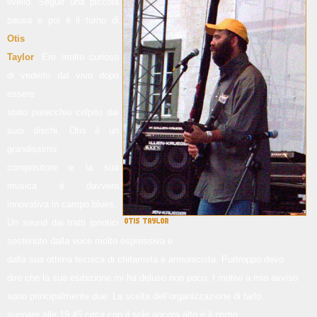
livello. Segue una piccola
pausa e poi è il turno di
Otis
Taylor
. Ero molto curioso
di vederlo dal vivo dopo
essere
stato parecchio colpito dai
suoi dischi. Otis è un
grandissimo
compositore e la sua
musica è davvero
innovativa in campo blues.
Un sound dai tratti ipnotici
sostenuto dalla voce molto espressiva e
dalla sua ottima tecnica di chitarrista e armonicista. Purtroppo devo
dire che la sua esibizione mi ha deluso non poco. I motivi a mio avviso
sono principalmente due: La scelta dell’organizzazione di farlo
suonare alle 19,45 circa con il sole ancora alto è il primo.