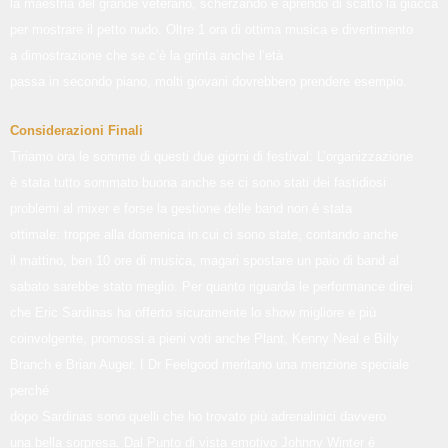
la maestria del grande veterano, scherzando e aprendo di scatto la giacca
per mostrare il petto nudo. Oltre 1 ora di ottima musica e divertimento
a dimostrazione che se c’è la grinta anche l’età
passa in secondo piano, molti giovani dovrebbero prendere esempio.
Considerazioni Finali
Tiriamo ora le somme di questi due giorni di festival: L’organizzazione
è stata tutto sommato buona anche se ci sono stati dei fastidiosi
problemi al mixer e forse la gestione delle band non è stata
ottimale: troppe alla domenica in cui ci sono state, contando anche
il mattino, ben 10 ore di musica, magari spostare un paio di band al
sabato sarebbe stato meglio. Per quanto riguarda le performance direi
che Eric Sardinas ha offerto sicuramente lo show migliore e più
coinvolgente, promossi a pieni voti anche Plant, Kenny Neal e Billy
Branch e Brian Auger. I Dr Feelgood meritano una menzione speciale
perché
dopo Sardinas sono quelli che ho trovato più adrenalinici davvero
una bella sorpresa. Dal Punto di vista emotivo Johnny Winter è