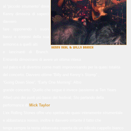
al “piccolo strumento” dove
Kenny dimostra di saperci
davvero
fare opponendo i suoni
bassi e corposi della sua
armonica a quelli alti
e lancinanti di Branch.
Entrambi dimostrano di avere un ottima intesa
sul palco e di divertirsi come matti improvvisando per la quasi totalità
del concerto. Davvero ottime “Billy and Kenny’s Stomp” ,
“Going Down Slow”, “Early One Morning”. Altro
grande concerto. Quello che segue è invece (assieme ai Ten Years
After) uno dei punti più bassi del festival; Sto parlando della
performance di
Mick Taylor
.
L’ex Rolling Stones offre uno spettacolo quasi interamente strumentale
e abbastanza noioso, inoltre è davvero irritante il fatto che
tenga sempre la testa abbassata coperta da un ridicolo cappello bianco