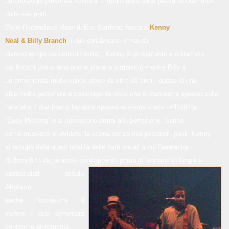
una notevole presenza scenica. Il futuro della slide passa sicuramente
dalle sue parti.
Dopo l’incendiario show di Eric Sardinas tocca a
Kenny
Neal & Billy Branch
, i due collaborano ormai da
diverso tempo con ottimi risultati. Kenny è un cantante e chitarrista
coi fiocchi (ma suona anche piano e armonica) mentre Billy è
un armonicista molto valido attivo da oltre 20 anni , dotato di uno
stile molto personale e coinvolgente visto che si concentra spesso sulle
note alte; I due hanno lavorato spesso assieme come nell’ottimo
“Easy Meeting” e si conoscono ormai alla perfezione. Sanno
come muoversi e dividersi la scena senza mai pestarsi i piedi. Kenny
si occupa della quasi totalità delle parti vocali a cui l’armonica
di Branch fa da puntuale contrappunto prima di lanciarsi in lunghi e
spettacolari assolo.
Abbiamo
anche l’occasione di
vedere i due cimentarsi
contemporaneamente