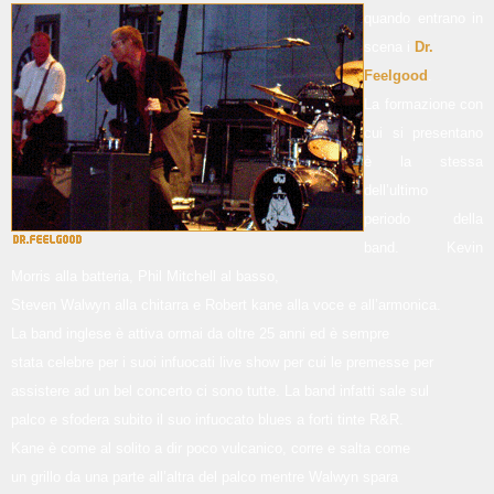
quando entrano in
scena i
Dr.
Feelgood
.
La formazione con
cui si presentano
è la stessa
dell’ultimo
periodo della
band. Kevin
Morris alla batteria, Phil Mitchell al basso,
Steven Walwyn alla chitarra e Robert kane alla voce e all’armonica.
La band inglese è attiva ormai da oltre 25 anni ed è sempre
stata celebre per i suoi infuocati live show per cui le premesse per
assistere ad un bel concerto ci sono tutte. La band infatti sale sul
palco e sfodera subito il suo infuocato blues a forti tinte R&R.
Kane è come al solito a dir poco vulcanico, corre e salta come
un grillo da una parte all’altra del palco mentre Walwyn spara