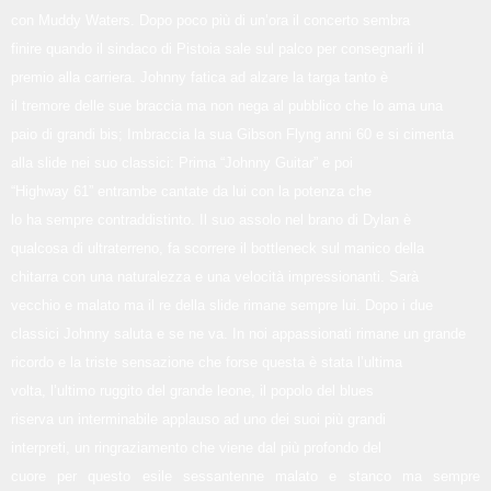
con Muddy Waters. Dopo poco più di un’ora il concerto sembra
finire quando il sindaco di Pistoia sale sul palco per consegnarli il
premio alla carriera. Johnny fatica ad alzare la targa tanto è
il tremore delle sue braccia ma non nega al pubblico che lo ama una
paio di grandi bis; Imbraccia la sua Gibson Flyng anni 60 e si cimenta
alla slide nei suo classici: Prima “Johnny Guitar” e poi
“Highway 61” entrambe cantate da lui con la potenza che
lo ha sempre contraddistinto. Il suo assolo nel brano di Dylan è
qualcosa di ultraterreno, fa scorrere il bottleneck sul manico della
chitarra con una naturalezza e una velocità impressionanti. Sarà
vecchio e malato ma il re della slide rimane sempre lui. Dopo i due
classici Johnny saluta e se ne va. In noi appassionati rimane un grande
ricordo e la triste sensazione che forse questa è stata l’ultima
volta, l’ultimo ruggito del grande leone, il popolo del blues
riserva un interminabile applauso ad uno dei suoi più grandi
interpreti, un ringraziamento che viene dal più profondo del
cuore per questo esile sessantenne malato e stanco ma sempre