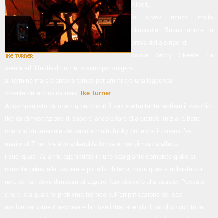
Albert,
lo show risulta molto
piacevole. Buona anche la
prova della singer di
colore Bevrly Skeete. La
serata ed il festival con lei stanno per volgere
al termine ma c’è ancora tempo per ammirare una leggenda
vivente della musica nera,
Ike Turner
:
Accompagnato da una big band con 3 sax e altrettante tastiere il vecchio
Ike da dimostrazione di saperci ancora fare alla grande: Inizia la band
con uno strumentale dal sapore molto funky poi entra in scena l’ex
marito di Tina. Ike è in splendida forma e non dimostra affatto
i suoi quasi 72 anni; agghindato in uno sgargiante completo giallo si
cimenta prima alle tastiere e poi alla chitarra, cosa questa abbastanza
rara per lui, dove dimostra di saperci fare davvero alla grande. Peccato
che ci sia qualche problema tecnico sull’amplificazione dei sax
ma Ike sa come mascherare la cosa intrattenendo il pubblico con tutta