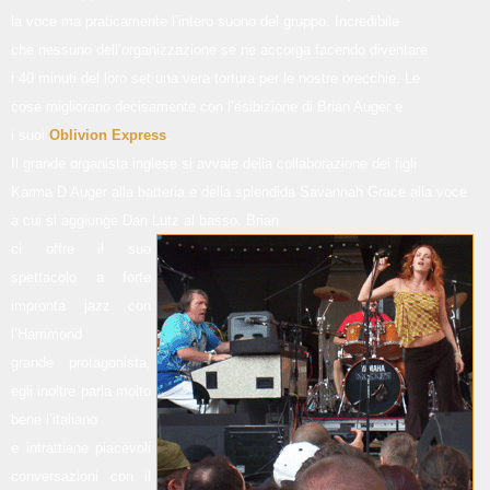
la voce ma praticamente l’intero suono del gruppo. Incredibile
che nessuno dell’organizzazione se ne accorga facendo diventare
i 40 minuti del loro set una vera tortura per le nostre orecchie. Le
cose migliorano decisamente con l’esibizione di Brian Auger e
i suoi
Oblivion Express
.
Il grande organista inglese si avvale della collaborazione dei figli
Karma D Auger alla batteria e della splendida Savannah Grace alla voce
a cui si aggiunge Dan Lutz al basso.
Brian
ci offre il suo
spettacolo a forte
impronta jazz con
l’Hammond
grande protagonista,
egli inoltre parla molto
bene l’italiano
e intrattiene piacevoli
conversazioni con il