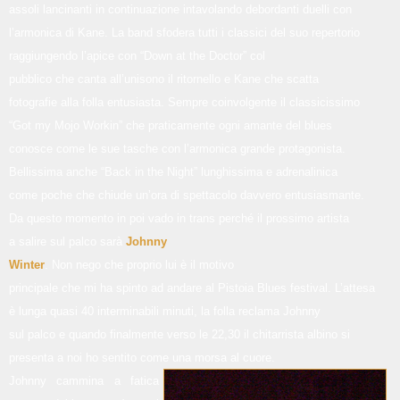
assoli lancinanti in continuazione intavolando debordanti duelli con
l’armonica di Kane. La band sfodera tutti i classici del suo repertorio
raggiungendo l’apice con “Down at the Doctor” col
pubblico che canta all’unisono il ritornello e Kane che scatta
fotografie alla folla entusiasta. Sempre coinvolgente il classicissimo
“Got my Mojo Workin” che praticamente ogni amante del blues
conosce come le sue tasche con l’armonica grande protagonista.
Bellissima anche “Back in the Night” lunghissima e adrenalinica
come poche che chiude un’ora di spettacolo davvero entusiasmante.
Da questo momento in poi vado in trans perché il prossimo artista
a salire sul palco sarà
Johnny
Winter
. Non nego che proprio lui è il motivo
principale che mi ha spinto ad andare al Pistoia Blues festival. L’attesa
è lunga quasi 40 interminabili minuti, la folla reclama Johnny
sul palco e quando finalmente verso le 22,30 il chitarrista albino si
presenta a noi ho sentito come una morsa al
cuore.
Johnny cammina a fatica