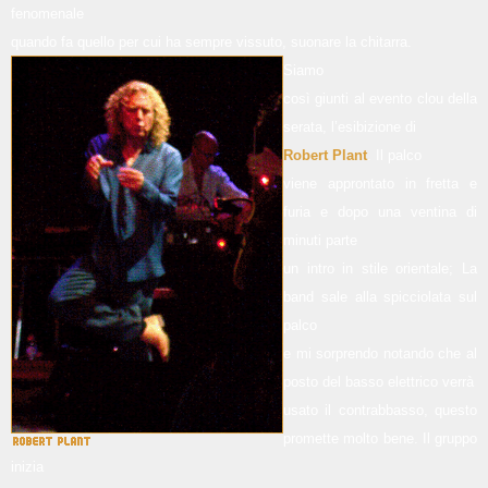
fenomenale
quando fa quello per cui ha sempre vissuto, suonare la chitarra.
Siamo
così giunti al evento clou della
serata, l’esibizione di
Robert Plant
. Il palco
viene approntato in fretta e
furia e dopo una ventina di
minuti parte
un intro in stile orientale; La
band sale alla spicciolata sul
palco
e mi sorprendo notando che al
posto del basso elettrico verrà
usato il contrabbasso, questo
promette molto bene. Il gruppo
inizia