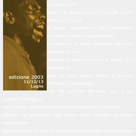
anni il popolo del
blues si da appuntamento a Pistoia per 3 giorni
dedicati alla musica
del diavolo, naturalmente il vostro BluesMaster
non poteva mancare all’appuntamento.
Purtroppo non ho potuto presenziare alla prima
serata per cui il mio
resoconto si riferirà ai concerti di sabato 12 e
domenica 13
luglio: Si parte sabato mattina di buon’ora
affrontando le interminabili
code dei vacanzieri del week end; Il mio
compagno di viaggio è
mio zio Piero, questa è la forza del blues il saper unire generazioni
differenti ma accomunate dalla stessa grande passione per questo
intramontabile
genere musicale. Gli oltre 400 km che ci separano dalla cittadina toscana