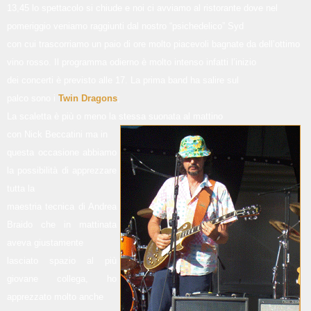
13,45 lo spettacolo si chiude e noi ci avviamo al ristorante dove nel
pomeriggio veniamo raggiunti dal nostro “psichedelico” Syd
con cui trascorriamo un paio di ore molto piacevoli bagnate da dell’ottimo
vino rosso. Il programma odierno è molto intenso infatti l’inizio
dei concerti è previsto alle 17. La prima band ha salire sul
palco sono i
Twin Dragons
;
La scaletta è più o meno la stessa suonata al mattino
con Nick Beccatini ma i
n
questa occasione abbiamo
la possibilità di apprezzare
tutta la
maestria tecnica di Andrea
Braido che in mattinata
aveva giustamente
lasciato spazio al più
giovane collega, ho
apprezzato molto anche