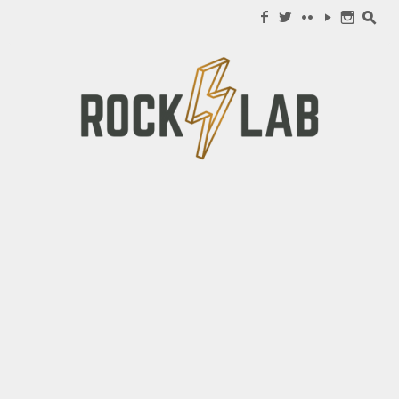
Search for:
f
w
c
y
n
s