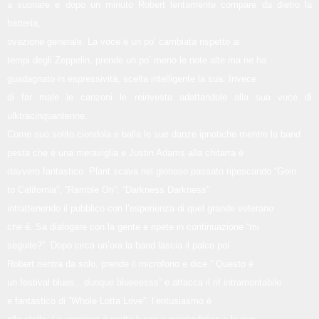
a suonare e dopo un minuto Robert lentamente compare da dietro la
batteria,
ovazione generale. La voce è un po’ cambiata rispetto ai
tempi degli Zeppelin, prende un po’ meno le note alte ma ne ha
guadagnato in espressività, scelta intelligente la sua: Invece
di far male le canzoni le reinvesta adattandole alla sua voce di
ulktracinquantenne.
Come suo solito ciondola e balla le sue danze ipnotiche mentre la band
pesta che è una meraviglia e Justin Adams alla chitarra è
davvero fantastico. Plant scava nel glorioso passato ripescando “Goin
to California”, “Ramble On”, “Darkness Darkness”
intrattenendo il pubblico con l’esperienza di quel grande veterano
che è. Sa dialogare con la gente e ripete in continuazione “mi
seguite?”. Dopo circa un’ora la band lascia il palco poi
Robert rientra da solo, prende il microfono e dice.” Questo è
un festival blues…dunque blueeesss” e attacca il rif intramontabile
e fantastico di “Whole Lotta Love”, l’entusiasmo è