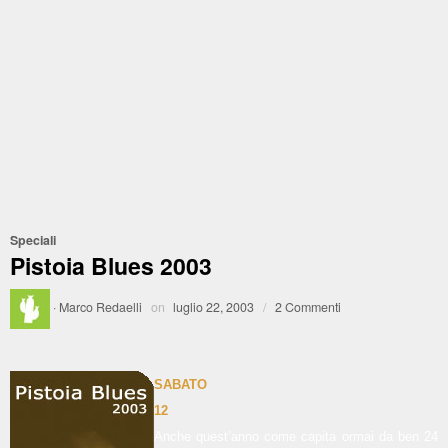
Speciali
Pistoia Blues 2003
·
Marco Redaelli
on
luglio 22, 2003
/
2 Commenti
SABATO
12
Anche quest’anno come capita ormai da ben 24