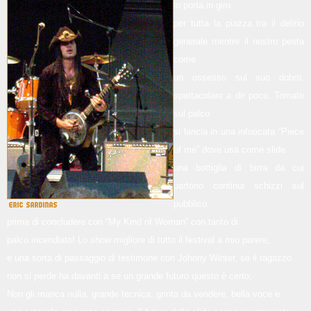
lo porta in
giro
per tutta la piazza tra il delirio
generale mentre il nostro pesta
come
un ossesso sul suo dobro,
spettacolare a dir poco. Tornato
sul palco
si lancia in una infuocata “Piece
of me” dove usa come slide
una bottiglia di birra da cui
partono continui schizzi sul
pubblico
prima di concludere con “My Kind of Woman” con tanto di
palco incendiato! Lo show migliore di tutto il festival a mio parere,
e una sorta di passaggio di testimone con Johnny Winter, se il ragazzo
non si perde ha davanti a se un grande futuro questo è certo;
Non gli manca nulla, grande tecnica, grinta da vendere, bella voce e