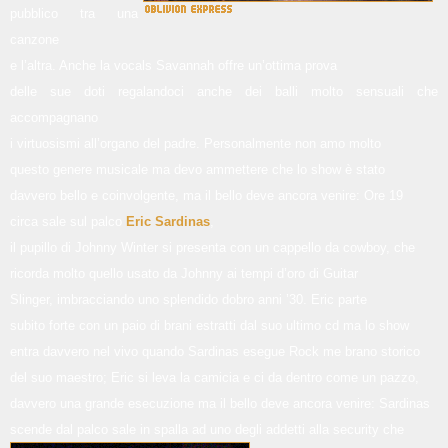
pubblico tra una
canzone
e l’altra. Anche la vocals Savannah offre un’ottima prova
delle sue doti regalandoci anche dei balli molto sensuali che
accompagnano
i virtuosismi all’organo del padre. Personalmente non amo molto
questo genere musicale ma devo ammettere che lo show è stato
davvero bello e coinvolgente, ma il bello deve ancora venire: Ore 19
circa sale sul palco
Eric Sardinas
,
il pupillo di Johnny Winter si presenta con un cappello da cowboy, che
ricorda molto quello usato da Johnny ai tempi d’oro di Guitar
Slinger, imbracciando uno splendido dobro anni ’30. Eric parte
subito forte con un paio di brani estratti dal suo ultimo cd ma lo show
entra davvero nel vivo quando Sardinas esegue Rock me brano storico
del suo maestro; Eric si leva la camicia e ci da dentro come un pazzo,
davvero una grande esecuzione ma il bello deve ancora venire: Sardinas
scende dal palco sale in spalla ad uno degli addetti alla security che