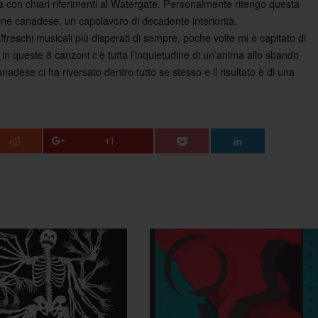
na con chiari riferimenti al Watergate. Personalmente ritengo questa
leone canadese, un capolavoro di decadente interiorità.
reschi musicali più disperati di sempre, poche volte mi è capitato di
 in queste 8 canzoni c’è tutta l’inquietudine di un’anima allo sbando
nadese ci ha riversato dentro tutto se stesso e il risultato è di una
+1