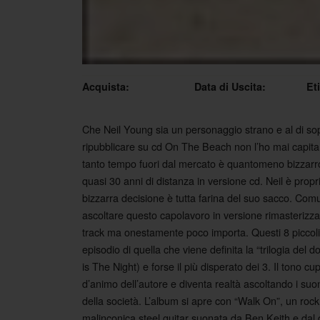
Acquista:
Data di Uscita:
Et
Che Neil Young sia un personaggio strano e al di so
ripubblicare su cd On The Beach non l’ho mai capita.
tanto tempo fuori dal mercato è quantomeno bizzarro: 
quasi 30 anni di distanza in versione cd. Neil è propr
bizzarra decisione è tutta farina del suo sacco. Comu
ascoltare questo capolavoro in versione rimasterizzat
track ma onestamente poco importa. Questi 8 piccoli
episodio di quella che viene definita la “trilogia del 
is The Night) e forse il più disperato dei 3. Il tono cu
d’animo dell’autore e diventa realtà ascoltando i suon
della società. L’album si apre con “Walk On”, un rock
malinconica steel guitar suonata da Ben Keith e dal d