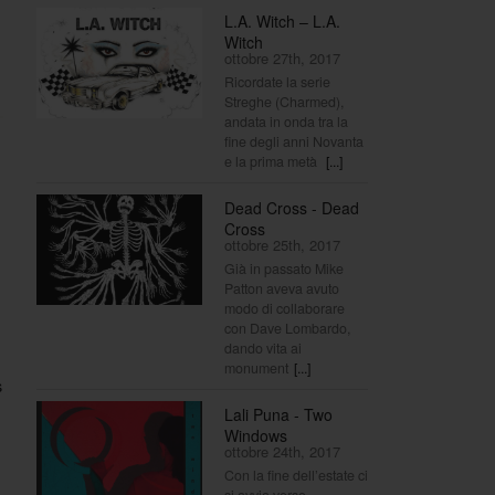
L.A. Witch – L.A.
Witch
ottobre 27th, 2017
Ricordate la serie
Streghe (Charmed),
andata in onda tra la
fine degli anni Novanta
e la prima metà
[...]
Dead Cross - Dead
Cross
ottobre 25th, 2017
Già in passato Mike
Patton aveva avuto
modo di collaborare
con Dave Lombardo,
dando vita ai
monument
[...]
s
Lali Puna - Two
Windows
ottobre 24th, 2017
Con la fine dell’estate ci
si avvia verso