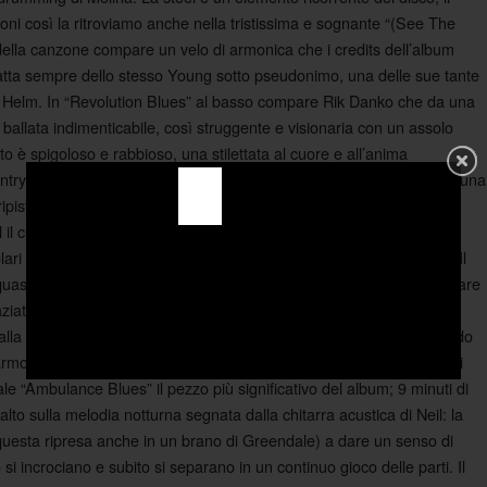
oni così la ritroviamo anche nella tristissima e sognante “(See The
 della canzone compare un velo di armonica che i credits dell’album
ratta sempre dello stesso Young sotto pseudonimo, una delle sue tante
von Helm. In “Revolution Blues” al basso compare Rik Danko che da una
ballata indimenticabile, così struggente e visionaria con un assolo
nto è spigoloso e rabbioso, una stilettata al cuore e all’anima
country blues scarno e desolante, solo dobro (Keith) e banjo (Young), una
ipista per la seguente “Vampire Blues” puntellata da un gelido
il cui canto è sempre più simile ad un lamento strascicato. La title
scolari con il wurlitzer (suonato da Graham Nash) appena accennato. Il
uasi ad esorcizzare i tormenti interiori del canadese che fa poi vibrare
traziato, che fa percepire una violenza e una rabbia nascoste, quasi
a alla sua compagna Carrie Sondgress. Alla slide , che fa da splendido
l’armonica dando vita ad una melodia ombrosa e sperduta pervasa di
ale “Ambulance Blues” il pezzo più significativo del album; 9 minuti di
alto sulla melodia notturna segnata dalla chitarra acustica di Neil: la
uesta ripresa anche in un brano di Greendale) a dare un senso di
 si incrociano e subito si separano in un continuo gioco delle parti. Il