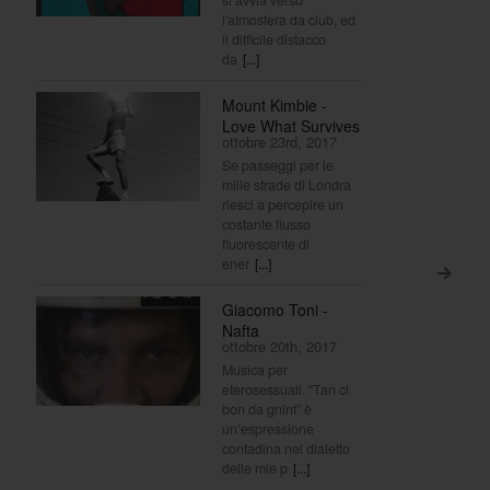
l'atmosfera da club, ed
il difficile distacco
da
[...]
Mount Kimbie -
Love What Survives
ottobre 23rd, 2017
Se passeggi per le
mille strade di Londra
riesci a percepire un
costante flusso
fluorescente di
ener
[...]
>
Giacomo Toni -
Nafta
ottobre 20th, 2017
Musica per
eterosessuali. “Tan ci
bon da gnint” è
un’espressione
contadina nel dialetto
delle mie p
[...]