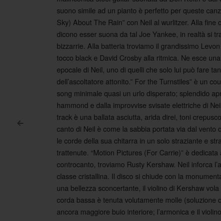
suono simile ad un pianto è perfetto per queste canz
Sky) About The Rain” con Neil al wurlitzer. Alla fine
dicono esser suona da tal Joe Yankee, in realtà si t
bizzarrie. Alla batteria troviamo il grandissimo Le
tocco black e David Crosby alla ritmica. Ne esce una 
epocale di Neil, uno di quelli che solo lui può fare ta
dell’ascoltatore attonito.” For the Turnstiles” è un 
song minimale quasi un urlo disperato; splendido apr
hammond e dalla improvvise svisate elettriche di Neil 
track è una ballata asciutta, arida direi, toni crepu
<
canto di Neil è come la sabbia portata via dal vento q
Post navigation
le corde della sua chitarra in un solo straziante e s
trattenute. “Motion Pictures (For Carrie)” è dedicat
controcanto, troviamo Rusty Kershaw. Neil inforca 
classe cristallina. Il disco si chiude con la monument
una bellezza sconcertante, il violino di Kershaw vola 
corda bassa è tenuta volutamente molle (soluzione q
ancora maggiore buio interiore; l’armonica e il violino