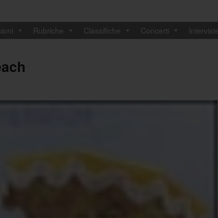
ioni
Rubriche
Classifiche
Concerti
Intervist
each