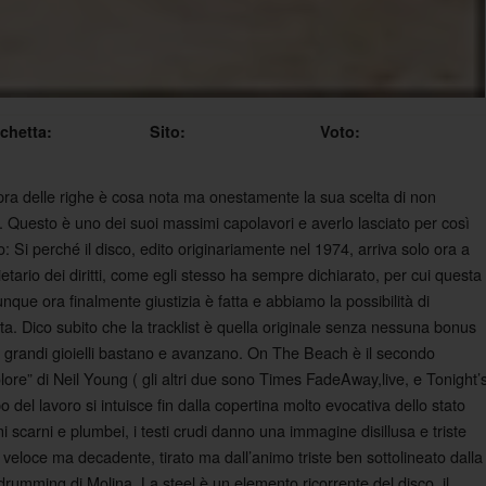
ichetta:
Sito:
Voto:
pra delle righe è cosa nota ma onestamente la sua scelta di non
 Questo è uno dei suoi massimi capolavori e averlo lasciato per così
Si perché il disco, edito originariamente nel 1974, arriva solo ora a
ietario dei diritti, come egli stesso ha sempre dichiarato, per cui questa
nque ora finalmente giustizia è fatta e abbiamo la possibilità di
a. Dico subito che la tracklist è quella originale senza nessuna bonus
 grandi gioielli bastano e avanzano. On The Beach è il secondo
dolore” di Neil Young ( gli altri due sono Times FadeAway,live, e Tonight’
po del lavoro si intuisce fin dalla copertina molto evocativa dello stato
i scarni e plumbei, i testi crudi danno una immagine disillusa e triste
 veloce ma decadente, tirato ma dall’animo triste ben sottolineato dalla
rumming di Molina. La steel è un elemento ricorrente del disco, il