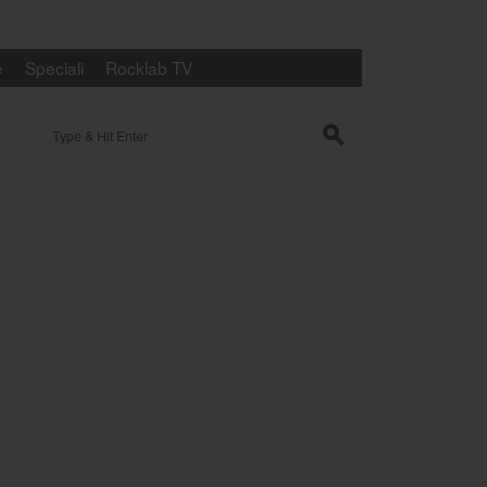
e
Speciali
Rocklab TV
Search for:
s