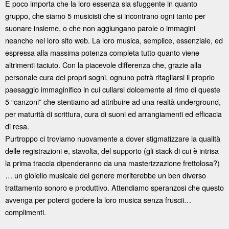
E poco importa che la loro essenza sia sfuggente in quanto
gruppo, che siamo 5 musicisti che si incontrano ogni tanto per
suonare insieme, o che non aggiungano parole o immagini
neanche nel loro sito web. La loro musica, semplice, essenziale, ed
espressa alla massima potenza completa tutto quanto viene
altrimenti taciuto. Con la piacevole differenza che, grazie alla
personale cura dei propri sogni, ognuno potrà ritagliarsi il proprio
paesaggio immaginifico in cui cullarsi dolcemente al rimo di queste
5 “canzoni” che stentiamo ad attribuire ad una realtà underground,
per maturità di scrittura, cura di suoni ed arrangiamenti ed efficacia
di resa.
Purtroppo ci troviamo nuovamente a dover stigmatizzare la qualità
delle registrazioni e, stavolta, del supporto (gli stack di cui è intrisa
la prima traccia dipenderanno da una masterizzazione frettolosa?)
… un gioiello musicale del genere meriterebbe un ben diverso
trattamento sonoro e produttivo. Attendiamo speranzosi che questo
avvenga per poterci godere la loro musica senza fruscii…
complimenti.