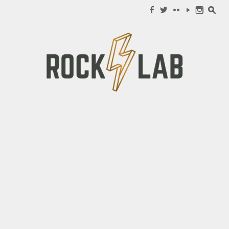
Search for:
f
w
c
y
n
s