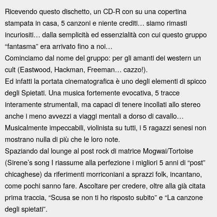
Ricevendo questo dischetto, un CD-R con su una copertina
stampata in casa, 5 canzoni e niente crediti… siamo rimasti
incuriositi… dalla semplicità ed essenzialità con cui questo gruppo
“fantasma” era arrivato fino a noi…
Cominciamo dal nome del gruppo: per gli amanti dei western un
cult (Eastwood, Hackman, Freeman… cazzo!).
Ed infatti la portata cinematografica è uno degli elementi di spicco
degli Spietati. Una musica fortemente evocativa, 5 tracce
interamente strumentali, ma capaci di tenere incollati allo stereo
anche i meno avvezzi a viaggi mentali a dorso di cavallo…
Musicalmente impeccabili, violinista su tutti, i 5 ragazzi senesi non
mostrano nulla di più che le loro note.
Spaziando dal lounge al post rock di matrice Mogwai/Tortoise
(Sirene’s song I riassume alla perfezione i migliori 5 anni di “post”
chicaghese) da riferimenti morriconiani a sprazzi folk, incantano,
come pochi sanno fare. Ascoltare per credere, oltre alla già citata
prima traccia, “Scusa se non ti ho risposto subito” e “La canzone
degli spietati”.