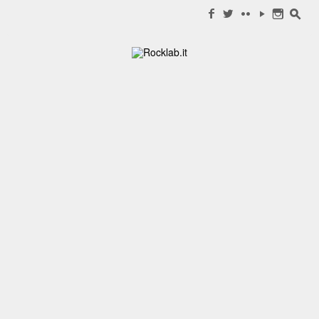
Search for:
f
w
c
y
n
s