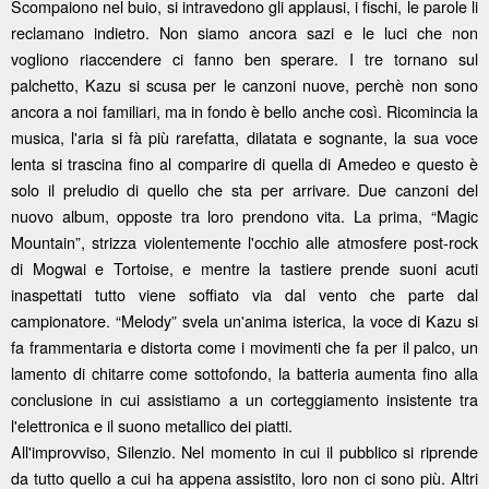
Scompaiono nel buio, si intravedono gli applausi, i fischi, le parole li
reclamano indietro. Non siamo ancora sazi e le luci che non
vogliono riaccendere ci fanno ben sperare. I tre tornano sul
palchetto, Kazu si scusa per le canzoni nuove, perchè non sono
ancora a noi familiari, ma in fondo è bello anche così. Ricomincia la
musica, l'aria si fà più rarefatta, dilatata e sognante, la sua voce
lenta si trascina fino al comparire di quella di Amedeo e questo è
solo il preludio di quello che sta per arrivare. Due canzoni del
nuovo album, opposte tra loro prendono vita. La prima, “Magic
Mountain”, strizza violentemente l'occhio alle atmosfere post-rock
di Mogwai e Tortoise, e mentre la tastiere prende suoni acuti
inaspettati tutto viene soffiato via dal vento che parte dal
campionatore. “Melody” svela un'anima isterica, la voce di Kazu si
fa frammentaria e distorta come i movimenti che fa per il palco, un
lamento di chitarre come sottofondo, la batteria aumenta fino alla
conclusione in cui assistiamo a un corteggiamento insistente tra
l'elettronica e il suono metallico dei piatti.
All'improvviso, Silenzio. Nel momento in cui il pubblico si riprende
da tutto quello a cui ha appena assistito, loro non ci sono più. Altri