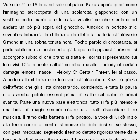
Verso le 21 e 15 la band sale sul palco: Kazu appare quasi come
l'immagine stereotipata di una scolaretta giapponese con un
vestitino corto marrone e le calze velatissime che stentano ad
andare un pò più sopra del ginocchio, Amedeo in perfetto stile
seventies imbraccia la chitarra e da dietro la batteria si intravede
Simone in una sobria tenuta nera. Poche parole di circostanza, si
parte subito con la musica ed è già tappeto di applausi, i presenti si
accorgono subito di che brano si tratta e i sorrisi si presentano sui
loro visi. Direttamente dall'ultimo album uscito “melody of certain
damage lemons” nasce ” Melody Of Certain Three”, lei al basso,
Amedeo alla chitarra e le loro voci si intrecciano. Kazu ringrazia
dell'affetto che gli si sta dimostrando, sorridendo, e tutta la paura
che avrebbe potuto esserci prima di salire sul palco è ormai
svanita. Parte una nuova base elettronica, tutto si fa più intenso e
una bolla di magia sembra creare e a tratti risucchiare i tre
musicisti. Il ritmo della batteria si fa ipnotico, la voce di lui dà inizio
alla terza canzone mentre si muove dondolandosi su se stesso,
con gesti meccanici seguendo il tempo dettato rigorosamente dalle
bacchette di Simone, Kazu posa il basso e prende la chitarra, un