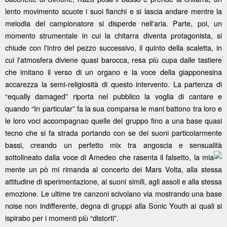
lento movimento scuote i suoi fianchi e si lascia andare mentre la
melodia del campionatore si disperde nell'aria. Parte, poi, un
momento strumentale in cui la chitarra diventa protagonista, si
chiude con l'intro del pezzo successivo, il quinto della scaletta, in
cui l'atmosfera diviene quasi barocca, resa più cupa dalle tastiere
che imitano il verso di un organo e la voce della giapponesina
accarezza la semi-religiosità di questo intervento. La partenza di
“equally damaged” riporta nel pubblico la voglia di cantare e
quando “In particular” fa la sua comparsa le mani battono tra loro e
le loro voci accompagnao quelle del gruppo fino a una base quasi
tecno che si fa strada portando con se dei suoni particolarmente
bassi, creando un perfetto mix tra angoscia e sensualità
sottolineato dalla voce di Amedeo che
rasenta il falsetto, la mia
mente un pò mi rimanda al concerto dei Mars Volta, alla stessa
attitudine di sperimentazione, ai suoni simili, agli assoli e alla stessa
emozione. Le ultime tre canzoni scivolano via mostrando una base
noise non indifferente, degna di gruppi alla Sonic Youth ai quali si
ispirabo per i momenti più “distorti”.