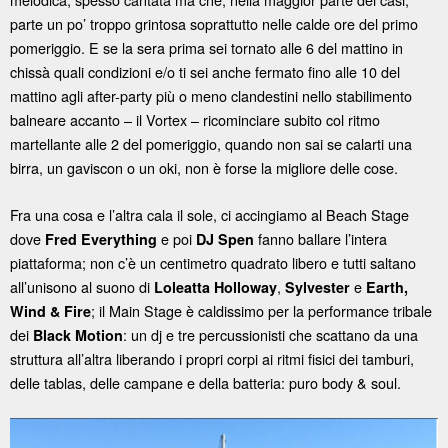
parte un po’ troppo grintosa soprattutto nelle calde ore del primo
pomeriggio. E se la sera prima sei tornato alle 6 del mattino in
chissà quali condizioni e/o ti sei anche fermato fino alle 10 del
mattino agli after-party più o meno clandestini nello stabilimento
balneare accanto – il Vortex – ricominciare subito col ritmo
martellante alle 2 del pomeriggio, quando non sai se calarti una
birra, un gaviscon o un oki, non è forse la migliore delle cose.
Fra una cosa e l’altra cala il sole, ci accingiamo al Beach Stage
dove
e poi
fanno ballare l’intera
Fred Everything
DJ Spen
piattaforma; non c’è un centimetro quadrato libero e tutti saltano
all’unisono al suono di
,
e
Loleatta Holloway
Sylvester
Earth,
; il Main Stage è caldissimo per la performance tribale
Wind & Fire
dei
: un dj e tre percussionisti che scattano da una
Black Motion
struttura all’altra liberando i propri corpi ai ritmi fisici dei tamburi,
delle tablas, delle campane e della batteria: puro body & soul.