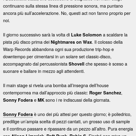
continuano sulla stessa linea di pressione sonora, ma puntano
ancora più sull’accelerazione. No, questi act non fanno proprio per
noi.
Il giorno successivo sarà la volta di
a scaldare la
Luke Solomon
pista più disco prima dei
. Il colosso della
Nightmares on Wax
Warp Records abbandona ogni sua produzione trip-hop e
downtempo per cimentarsi in un solare set classic-disco,
accompagnato dal percussionista
che spesso è sceso a
Shovell
suonare e ballare in mezzo agli attendenti.
Il main stage si rivela una bomba all’insegna dell’house
contempornea ma dall’approccio più classic:
,
Roger Sanchez
e
sono i re indiscussi della giornata.
Sonny Fodera
MK
è uno dei più attesi per questo giorno; è poliedrico,
Sonny Fodera
predilige un’ampia scelta di pezzi cantati, un grosso uso di sample
e il continuo passare e ripassare da un pezzo all’altro. Pura energia
con
,
,
. Finché non mixa un