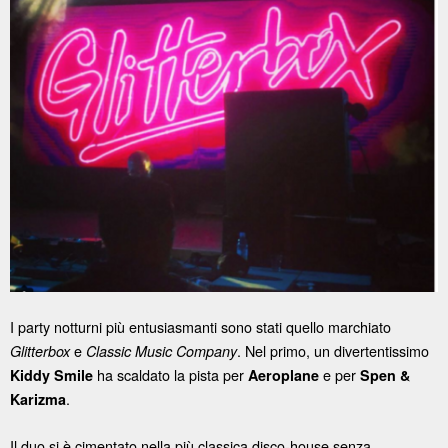
I party notturni più entusiasmanti sono stati quello marchiato
e
. Nel primo, un divertentissimo
Glitterbox
Classic Music Company
ha scaldato la pista per
e per
Kiddy Smile
Aeroplane
Spen &
.
Karizma
Il duo si è cimentato nella più classica disco-house senza