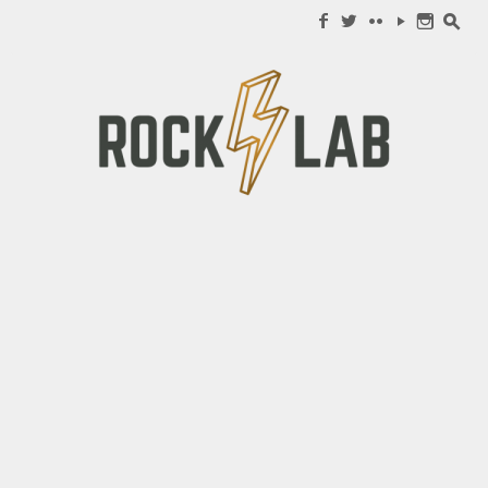
Search for:
f
w
c
y
n
s