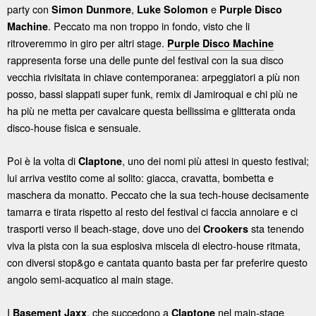
party con
,
e
Simon Dunmore
Luke Solomon
Purple Disco
. Peccato ma non troppo in fondo, visto che li
Machine
ritroveremmo in giro per altri stage.
Purple Disco Machine
rappresenta forse una delle punte del festival con la sua disco
vecchia rivisitata in chiave contemporanea: arpeggiatori a più non
posso, bassi slappati super funk, remix di Jamiroquai e chi più ne
ha più ne metta per cavalcare questa bellissima e glitterata onda
disco-house fisica e sensuale.
Poi è la volta di
, uno dei nomi più attesi in questo festival;
Claptone
lui arriva vestito come al solito: giacca, cravatta, bombetta e
maschera da monatto. Peccato che la sua tech-house decisamente
tamarra e tirata rispetto al resto del festival ci faccia annoiare e ci
trasporti verso il beach-stage, dove uno dei
sta tenendo
Crookers
viva la pista con la sua esplosiva miscela di electro-house ritmata,
con diversi stop&go e cantata quanto basta per far preferire questo
angolo semi-acquatico al main stage.
I
, che succedono a
nel main-stage
Basement Jaxx
Claptone