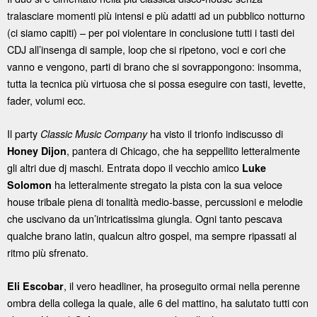
tralasciare momenti più intensi e più adatti ad un pubblico notturno
(ci siamo capiti) – per poi violentare in conclusione tutti i tasti dei
CDJ all’insenga di sample, loop che si ripetono, voci e cori che
vanno e vengono, parti di brano che si sovrappongono: insomma,
tutta la tecnica più virtuosa che si possa eseguire con tasti, levette,
fader, volumi ecc.
Il party
ha visto il trionfo indiscusso di
Classic Music Company
, pantera di Chicago, che ha seppellito letteralmente
Honey Dijon
gli altri due dj maschi. Entrata dopo il vecchio amico
Luke
ha letteralmente stregato la pista con la sua veloce
Solomon
house tribale piena di tonalità medio-basse, percussioni e melodie
che uscivano da un’intricatissima giungla. Ogni tanto pescava
qualche brano latin, qualcun altro gospel, ma sempre ripassati al
ritmo più sfrenato.
, il vero headliner, ha proseguito ormai nella perenne
Eli Escobar
ombra della collega la quale, alle 6 del mattino, ha salutato tutti con