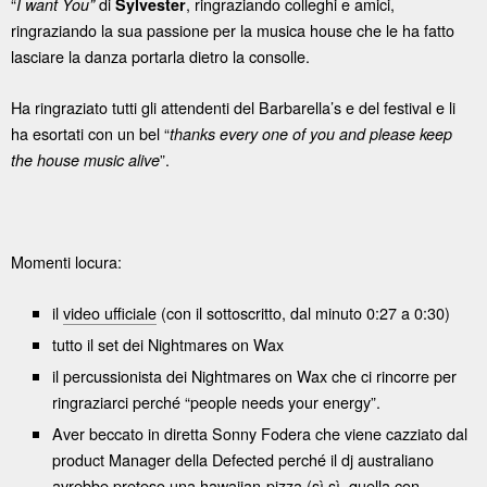
“
di
, ringraziando colleghi e amici,
I want You”
Sylvester
ringraziando la sua passione per la musica house che le ha fatto
lasciare la danza portarla dietro la consolle.
Ha ringraziato tutti gli attendenti del Barbarella’s e del festival e li
ha esortati con un bel “
thanks every one of you and please keep
”.
the house music alive
Momenti locura:
il
video ufficiale
(con il sottoscritto, dal minuto 0:27 a 0:30)
tutto il set dei Nightmares on Wax
il percussionista dei Nightmares on Wax che ci rincorre per
ringraziarci perché “people needs your energy”.
Aver beccato in diretta Sonny Fodera che viene cazziato dal
product Manager della Defected perché il dj australiano
avrebbe preteso una hawaiian-pizza (sì sì, quella con