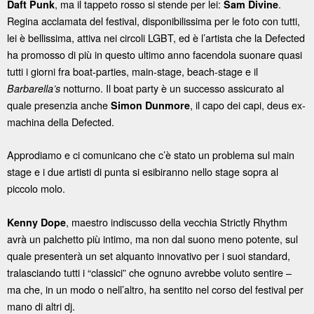
, ma il tappeto rosso si stende per lei:
.
Daft Punk
Sam Divine
Regina acclamata del festival, disponibilissima per le foto con tutti,
lei è bellissima, attiva nei circoli LGBT, ed è l’artista che la Defected
ha promosso di più in questo ultimo anno facendola suonare quasi
tutti i giorni fra boat-parties, main-stage, beach-stage e il
notturno. Il boat party è un successo assicurato al
Barbarella’s
quale presenzia anche
, il capo dei capi, deus ex-
Simon Dunmore
machina della Defected.
Approdiamo e ci comunicano che c’è stato un problema sul main
stage e i due artisti di punta si esibiranno nello stage sopra al
piccolo molo.
, maestro indiscusso della vecchia Strictly Rhythm
Kenny Dope
avrà un palchetto più intimo, ma non dal suono meno potente, sul
quale presenterà un set alquanto innovativo per i suoi standard,
tralasciando tutti i “classici” che ognuno avrebbe voluto sentire –
ma che, in un modo o nell’altro, ha sentito nel corso del festival per
mano di altri dj.