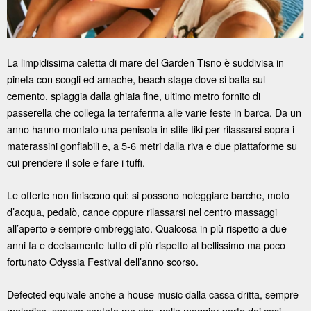
La limpidissima caletta di mare del Garden Tisno è suddivisa in
pineta con scogli ed amache, beach stage dove si balla sul
cemento, spiaggia dalla ghiaia fine, ultimo metro fornito di
passerella che collega la terraferma alle varie feste in barca. Da un
anno hanno montato una penisola in stile tiki per rilassarsi sopra i
materassini gonfiabili e, a 5-6 metri dalla riva e due piattaforme su
cui prendere il sole e fare i tuffi.
Le offerte non finiscono qui: si possono noleggiare barche, moto
d’acqua, pedalò, canoe oppure rilassarsi nel centro massaggi
all’aperto e sempre ombreggiato. Qualcosa in più rispetto a due
anni fa e decisamente tutto di più rispetto al bellissimo ma poco
fortunato
Odyssia Festival
dell’anno scorso.
Defected equivale anche a house music dalla cassa dritta, sempre
melodica, spesso cantata ma che, nella maggior parte dei casi,