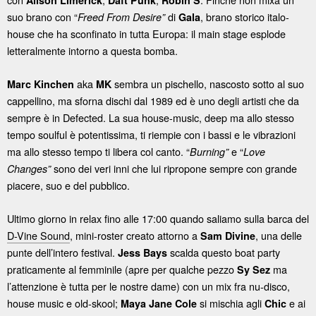
Alison Limerick
Daft Punk
Robin S
suo brano con “
di
, brano storico italo-
Freed From Desire”
Gala
house che ha sconfinato in tutta Europa: il main stage esplode
letteralmente intorno a questa bomba.
aka
sembra un pischello, nascosto sotto al suo
Marc Kinchen
MK
cappellino, ma sforna dischi dal 1989 ed è uno degli artisti che da
sempre è in Defected. La sua house-music, deep ma allo stesso
tempo soulful è potentissima, ti riempie con i bassi e le vibrazioni
ma allo stesso tempo ti libera col canto. “
e “
Burning”
Love
sono dei veri inni che lui ripropone sempre con grande
Changes”
piacere, suo e del pubblico.
Ultimo giorno in relax fino alle 17:00 quando saliamo sulla barca del
D-Vine Sound
, mini-roster creato attorno a
, una delle
Sam Divine
punte dell’intero festival.
scalda questo boat party
Jess Bays
praticamente al femminile (apre per qualche pezzo
ma
Sy Sez
l’attenzione è tutta per le nostre dame) con un mix fra nu-disco,
house music e old-skool;
si mischia agli
e ai
Maya Jane Cole
Chic