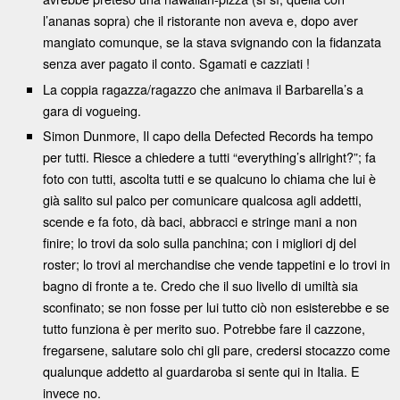
l’ananas sopra) che il ristorante non aveva e, dopo aver
mangiato comunque, se la stava svignando con la fidanzata
senza aver pagato il conto. Sgamati e cazziati !
La coppia ragazza/ragazzo che animava il Barbarella’s a
gara di vogueing.
Simon Dunmore, Il capo della Defected Records ha tempo
per tutti. Riesce a chiedere a tutti “everything’s allright?”; fa
foto con tutti, ascolta tutti e se qualcuno lo chiama che lui è
già salito sul palco per comunicare qualcosa agli addetti,
scende e fa foto, dà baci, abbracci e stringe mani a non
finire; lo trovi da solo sulla panchina; con i migliori dj del
roster; lo trovi al merchandise che vende tappetini e lo trovi in
bagno di fronte a te. Credo che il suo livello di umiltà sia
sconfinato; se non fosse per lui tutto ciò non esisterebbe e se
tutto funziona è per merito suo. Potrebbe fare il cazzone,
fregarsene, salutare solo chi gli pare, credersi stocazzo come
qualunque addetto al guardaroba si sente qui in Italia. E
invece no.