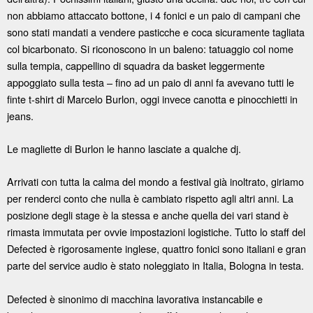
non abbiamo attaccato bottone, i 4 fonici e un paio di campani che
sono stati mandati a vendere pasticche e coca sicuramente tagliata
col bicarbonato. Si riconoscono in un baleno: tatuaggio col nome
sulla tempia, cappellino di squadra da basket leggermente
appoggiato sulla testa – fino ad un paio di anni fa avevano tutti le
finte t-shirt di Marcelo Burlon, oggi invece canotta e pinocchietti in
jeans.
Le magliette di Burlon le hanno lasciate a qualche dj.
Arrivati con tutta la calma del mondo a festival già inoltrato, giriamo
per renderci conto che nulla è cambiato rispetto agli altri anni. La
posizione degli stage è la stessa e anche quella dei vari stand è
rimasta immutata per ovvie impostazioni logistiche. Tutto lo staff del
Defected è rigorosamente inglese, quattro fonici sono italiani e gran
parte del service audio è stato noleggiato in Italia, Bologna in testa.
Defected è sinonimo di macchina lavorativa instancabile e