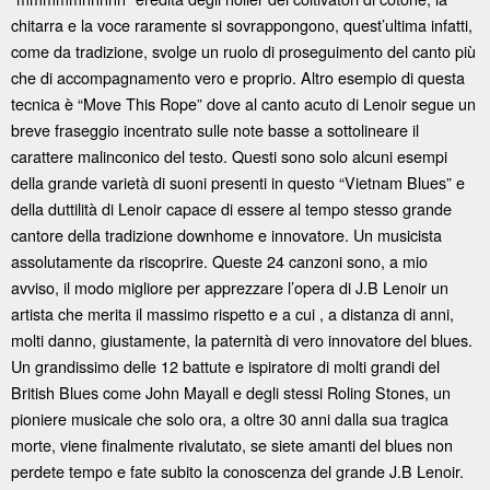
chitarra e la voce raramente si sovrappongono, quest’ultima infatti,
come da tradizione, svolge un ruolo di proseguimento del canto più
che di accompagnamento vero e proprio. Altro esempio di questa
tecnica è “Move This Rope” dove al canto acuto di Lenoir segue un
breve fraseggio incentrato sulle note basse a sottolineare il
carattere malinconico del testo. Questi sono solo alcuni esempi
della grande varietà di suoni presenti in questo “Vietnam Blues” e
della duttilità di Lenoir capace di essere al tempo stesso grande
cantore della tradizione downhome e innovatore. Un musicista
assolutamente da riscoprire. Queste 24 canzoni sono, a mio
avviso, il modo migliore per apprezzare l’opera di J.B Lenoir un
artista che merita il massimo rispetto e a cui , a distanza di anni,
molti danno, giustamente, la paternità di vero innovatore del blues.
Un grandissimo delle 12 battute e ispiratore di molti grandi del
British Blues come John Mayall e degli stessi Roling Stones, un
pioniere musicale che solo ora, a oltre 30 anni dalla sua tragica
morte, viene finalmente rivalutato, se siete amanti del blues non
perdete tempo e fate subito la conoscenza del grande J.B Lenoir.