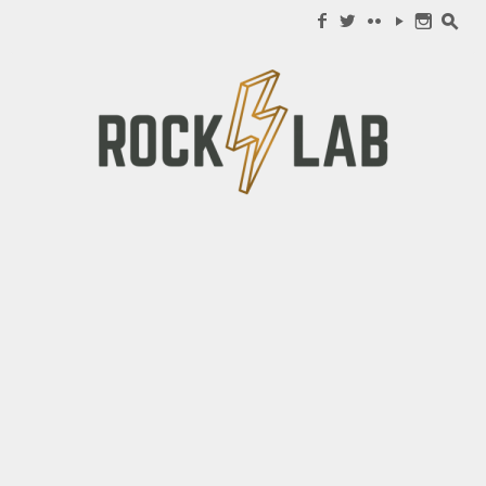
Search for:
f
w
c
y
n
s