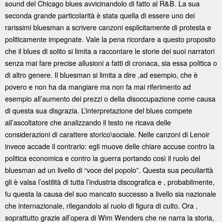
sound del Chicago blues avvicinandolo di fatto al R&B. La sua
seconda grande particolarità è stata quella di essere uno dei
rarissimi bluesman a scrivere canzoni esplicitamente di protesta e
politicamente impegnate. Vale la pena ricordare a questo proposito
che il blues di solito si limita a raccontare le storie dei suoi narratori
senza mai fare precise allusioni a fatti di cronaca, sia essa politica o
di altro genere. Il bluesman si limita a dire ,ad esempio, che è
povero e non ha da mangiare ma non fa mai riferimento ad
esempio all’aumento dei prezzi o della disoccupazione come causa
di questa sua disgrazia. L’interpretazione del blues compete
all’ascoltatore che analizzando il testo ne ricava delle
considerazioni di carattere storico\sociale. Nelle canzoni di Lenoir
invece accade il contrario: egli muove delle chiare accuse contro la
politica economica e contro la guerra portando così il ruolo del
bluesman ad un livello di “voce del popolo”. Questa sua peculiarità
gli è valsa l’ostilità di tutta l’industria discografica e , probabilmente,
fu questa la causa del suo mancato successo a livello sia nazionale
che internazionale, rilegandolo al ruolo di figura di culto. Ora ,
soprattutto grazie all’opera di Wim Wenders che ne narra la storia,