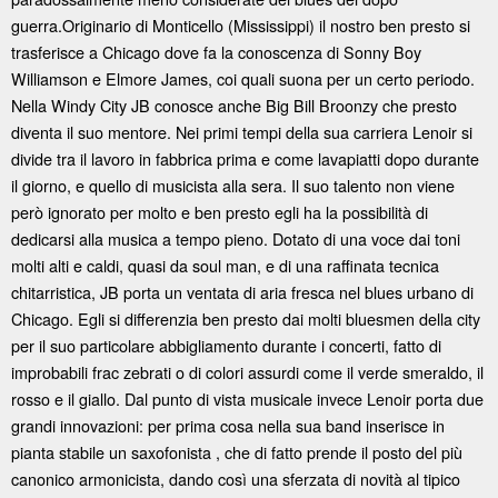
guerra.Originario di Monticello (Mississippi) il nostro ben presto si
trasferisce a Chicago dove fa la conoscenza di Sonny Boy
Williamson e Elmore James, coi quali suona per un certo periodo.
Nella Windy City JB conosce anche Big Bill Broonzy che presto
diventa il suo mentore. Nei primi tempi della sua carriera Lenoir si
divide tra il lavoro in fabbrica prima e come lavapiatti dopo durante
il giorno, e quello di musicista alla sera. Il suo talento non viene
però ignorato per molto e ben presto egli ha la possibilità di
dedicarsi alla musica a tempo pieno. Dotato di una voce dai toni
molti alti e caldi, quasi da soul man, e di una raffinata tecnica
chitarristica, JB porta un ventata di aria fresca nel blues urbano di
Chicago. Egli si differenzia ben presto dai molti bluesmen della city
per il suo particolare abbigliamento durante i concerti, fatto di
improbabili frac zebrati o di colori assurdi come il verde smeraldo, il
rosso e il giallo. Dal punto di vista musicale invece Lenoir porta due
grandi innovazioni: per prima cosa nella sua band inserisce in
pianta stabile un saxofonista , che di fatto prende il posto del più
canonico armonicista, dando così una sferzata di novità al tipico