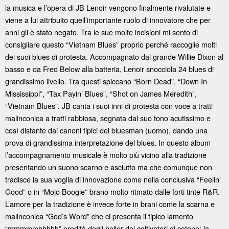
la musica e l’opera di JB Lenoir vengono finalmente rivalutate e
viene a lui attribuito quell’importante ruolo di innovatore che per
anni gli è stato negato. Tra le sue molte incisioni mi sento di
consigliare questo “Vietnam Blues” proprio perché raccoglie molti
dei suoi blues di protesta. Accompagnato dal grande Willie Dixon al
basso e da Fred Below alla batteria, Lenoir snocciola 24 blues di
grandissimo livello. Tra questi spiccano “Born Dead”, “Down In
Mississippi”, “Tax Payin’ Blues”, “Shot on James Meredith”,
“Vietnam Blues”. JB canta i suoi inni di protesta con voce a tratti
malinconica a tratti rabbiosa, segnata dal suo tono acutissimo e
così distante dai canoni tipici del bluesman (uomo), dando una
prova di grandissima interpretazione del blues. In questo album
l’accompagnamento musicale è molto più vicino alla tradizione
presentando un suono scarno e asciutto ma che comunque non
tradisce la sua voglia di innovazione come nella conclusiva “Feelin’
Good” o in “Mojo Boogie” brano molto ritmato dalle forti tinte R&R.
L’amore per la tradizione è invece forte in brani come la scarna e
malinconica “God’s Word” che ci presenta il tipico lamento
“mmmmmhhhhh” eredità degli holler dei coltivatori di cotone; la