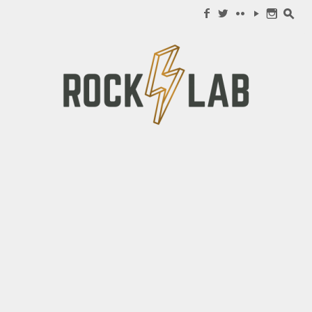
Search for:
f
w
c
y
n
s