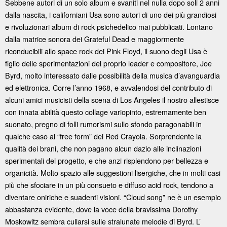
Sebbene autori di un solo album e svaniti nel nulla dopo soli 2 anni
dalla nascita, i californiani Usa sono autori di uno dei più grandiosi
e rivoluzionari album di rock psichedelico mai pubblicati. Lontano
dalla matrice sonora dei Grateful Dead e maggiormente
riconducibili allo space rock dei Pink Floyd, il suono degli Usa è
figlio delle sperimentazioni del proprio leader e compositore, Joe
Byrd, molto interessato dalle possibilità della musica d’avanguardia
ed elettronica. Corre l’anno 1968, e avvalendosi del contributo di
alcuni amici musicisti della scena di Los Angeles il nostro allestisce
con innata abilità questo collage variopinto, estremamente ben
suonato, pregno di folli rumorismi sullo sfondo paragonabili in
qualche caso al “free form” dei Red Crayola. Sorprendente la
qualità dei brani, che non pagano alcun dazio alle inclinazioni
sperimentali del progetto, e che anzi risplendono per bellezza e
organicità. Molto spazio alle suggestioni lisergiche, che in molti casi
più che sfociare in un più consueto e diffuso acid rock, tendono a
diventare oniriche e suadenti visioni. “Cloud song” ne è un esempio
abbastanza evidente, dove la voce della bravissima Dorothy
Moskowitz sembra cullarsi sulle stralunate melodie di Byrd. L’