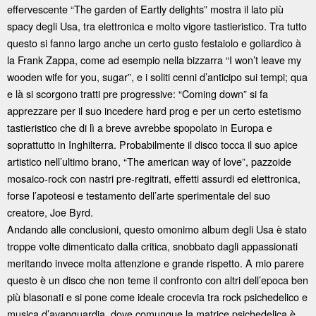
effervescente “The garden of Eartly delights” mostra il lato più
spacy degli Usa, tra elettronica e molto vigore tastieristico. Tra tutto
questo si fanno largo anche un certo gusto festaiolo e goliardico à
la Frank Zappa, come ad esempio nella bizzarra “I won’t leave my
wooden wife for you, sugar”, e i soliti cenni d’anticipo sui tempi; qua
e là si scorgono tratti pre progressive: “Coming down” si fa
apprezzare per il suo incedere hard prog e per un certo estetismo
tastieristico che di lì a breve avrebbe spopolato in Europa e
soprattutto in Inghilterra. Probabilmente il disco tocca il suo apice
artistico nell’ultimo brano, “The american way of love”, pazzoide
mosaico-rock con nastri pre-regitrati, effetti assurdi ed elettronica,
forse l’apoteosi e testamento dell’arte sperimentale del suo
creatore, Joe Byrd.
Andando alle conclusioni, questo omonimo album degli Usa è stato
troppe volte dimenticato dalla critica, snobbato dagli appassionati
meritando invece molta attenzione e grande rispetto. A mio parere
questo è un disco che non teme il confronto con altri dell’epoca ben
più blasonati e si pone come ideale crocevia tra rock psichedelico e
musica d’avanguardia, dove comunque la matrice psichedelica è