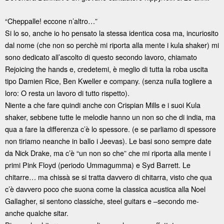
“Cheppalle! eccone n’altro…”
Si lo so, anche io ho pensato la stessa identica cosa ma, incuriosito
dal nome (che non so perchè mi riporta alla mente i kula shaker) mi
sono dedicato all’ascolto di questo secondo lavoro, chiamato
Rejoicing the hands e, credetemi, è meglio di tutta la roba uscita
tipo Damien Rice, Ben Kweller e company. (senza nulla togliere a
loro: O resta un lavoro di tutto rispetto).
Niente a che fare quindi anche con Crispian Mills e i suoi Kula
shaker, sebbene tutte le melodie hanno un non so che di india, ma
qua a fare la differenza c’è lo spessore. (e se parliamo di spessore
non tiriamo neanche in ballo i Jeevas). Le basi sono sempre date
da Nick Drake, ma c’è “un non so che” che mi riporta alla mente i
primi Pink Floyd (periodo Ummagumma) e Syd Barrett. Le
chitarre… ma chissà se si tratta davvero di chitarra, visto che qua
c’è davvero poco che suona come la classica acustica alla Noel
Gallagher, si sentono classiche, steel guitars e –secondo me-
anche qualche sitar.