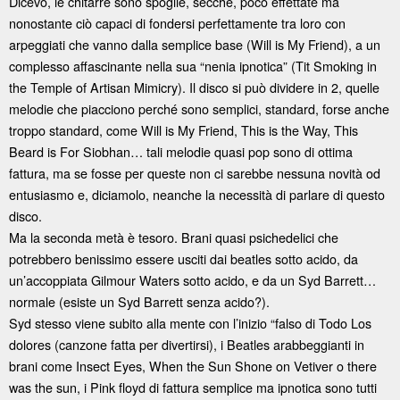
Dicevo, le chitarre sono spoglie, secche, poco effettate ma
nonostante ciò capaci di fondersi perfettamente tra loro con
arpeggiati che vanno dalla semplice base (Will is My Friend), a un
complesso affascinante nella sua “nenia ipnotica” (Tit Smoking in
the Temple of Artisan Mimicry). Il disco si può dividere in 2, quelle
melodie che piacciono perché sono semplici, standard, forse anche
troppo standard, come Will is My Friend, This is the Way, This
Beard is For Siobhan… tali melodie quasi pop sono di ottima
fattura, ma se fosse per queste non ci sarebbe nessuna novità od
entusiasmo e, diciamolo, neanche la necessità di parlare di questo
disco.
Ma la seconda metà è tesoro. Brani quasi psichedelici che
potrebbero benissimo essere usciti dai beatles sotto acido, da
un’accoppiata Gilmour Waters sotto acido, e da un Syd Barrett…
normale (esiste un Syd Barrett senza acido?).
Syd stesso viene subito alla mente con l’inizio “falso di Todo Los
dolores (canzone fatta per divertirsi), i Beatles arabbeggianti in
brani come Insect Eyes, When the Sun Shone on Vetiver o there
was the sun, i Pink floyd di fattura semplice ma ipnotica sono tutti