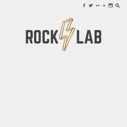
Search for:
f
w
c
y
n
s