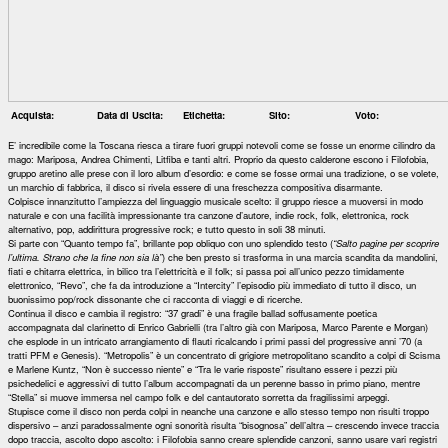
Acquista:
Data di Uscita:
Etichetta:
Sito:
Voto:
E’ incredibile come la Toscana riesca a tirare fuori gruppi notevoli come se fosse un enorme cilindro da
mago: Mariposa, Andrea Chimenti, Litfiba e tanti altri. Proprio da questo calderone escono i Filofobia,
gruppo aretino alle prese con il loro album d’esordio: e come se fosse ormai una tradizione, o se volete,
un marchio di fabbrica, il disco si rivela essere di una freschezza compositiva disarmante.
Colpisce innanzitutto l’ampiezza del linguaggio musicale scelto: il gruppo riesce a muoversi in modo
naturale e con una facilità impressionante tra canzone d’autore, indie rock, folk, elettronica, rock
alternativo, pop, addirittura progressive rock; e tutto questo in soli 38 minuti.
Si parte con “Quanto tempo fa”, brillante pop obliquo con uno splendido testo (
“Salto pagine per scoprire
l’ultima. Strano che la fine non sia là”
) che ben presto si trasforma in una marcia scandita da mandolini,
fiati e chitarra elettrica, in bilico tra l’elettricità e il folk; si passa poi all’unico pezzo timidamente
elettronico, “Revo”, che fa da introduzione a “Intercity” l’episodio più immediato di tutto il disco, un
buonissimo pop/rock dissonante che ci racconta di viaggi e di ricerche.
Continua il disco e cambia il registro: “37 gradi” è una fragile ballad soffusamente poetica
accompagnata dal clarinetto di Enrico Gabrielli (tra l’altro già con Mariposa, Marco Parente e Morgan)
che esplode in un intricato arrangiamento di flauti ricalcando i primi passi del progressive anni ’70 (a
tratti PFM e Genesis). “Metropolis” è un concentrato di grigiore metropolitano scandito a colpi di Scisma
e Marlene Kuntz, “Non è successo niente” e “Tra le varie risposte” risultano essere i pezzi più
psichedelici e aggressivi di tutto l’album accompagnati da un perenne basso in primo piano, mentre
“Stella” si muove immersa nel campo folk e del cantautorato sorretta da fragilissimi arpeggi.
Stupisce come il disco non perda colpi in neanche una canzone e allo stesso tempo non risulti troppo
dispersivo – anzi paradossalmente ogni sonorità risulta “bisognosa” dell’altra – crescendo invece traccia
dopo traccia, ascolto dopo ascolto: i Filofobia sanno creare splendide canzoni, sanno usare vari registri