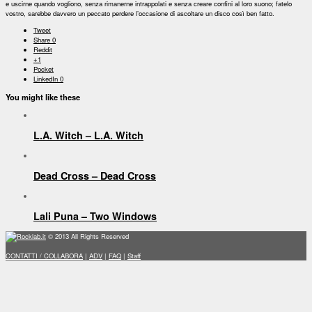
e uscirne quando vogliono, senza rimanerne intrappolati e senza creare confini al loro suono; fatelo
vostro, sarebbe davvero un peccato perdere l’occasione di ascoltare un disco così ben fatto.
Tweet
Share
0
Reddit
+1
Pocket
LinkedIn
0
You might like these
L.A. Witch – L.A. Witch
Dead Cross – Dead Cross
Lali Puna – Two Windows
Rocklab.it
© 2013 All Rights Reserved
CONTATTI / COLLABORA
|
ADV
|
FAQ
|
Staff