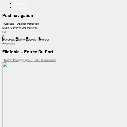
Speciali
Rocklab TV
Post navigation
<
Adorable – Against Perfection
Muse: Cornetto Live Festival
>
f
w
h
f
Facebook
w
Twitter
g
Google+
p
Pinterest
Recensioni
Filofobia – Entrée Du Port
·
Giorgio Pace
on
giugno 12, 2004
/
0 comments