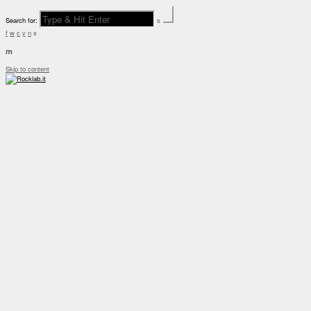
Search for:
s
f
w
c
y
n
s
m
Skip to content