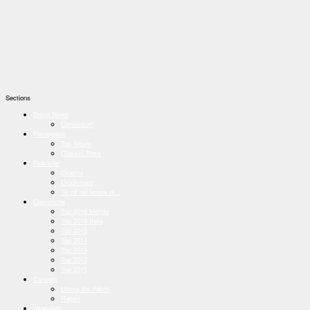
Sections
Brand News
Comunicati
Recensioni
Top Album
Classici Rock
Rubriche
Cinema
Orodiscopo
10 cd nel lettore di...
Classifiche
Top 2016 Mondo
Top 2016 Italia
Top 2015
Top 2014
Top 2013
Top 2012
Top 2011
Concerti
Ultime dai Palchi
Report
Interviste